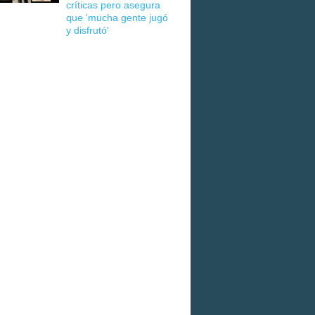
críticas pero asegura
que 'mucha gente jugó
y disfrutó'