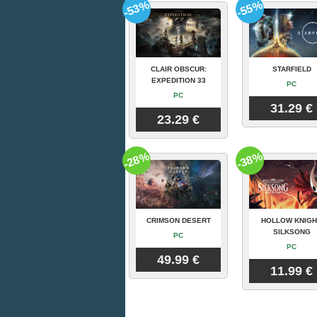
-53%
-55%
CLAIR OBSCUR:
STARFIELD
EXPEDITION 33
PC
PC
31.29 €
23.29 €
-28%
-38%
CRIMSON DESERT
HOLLOW KNIGH
SILKSONG
PC
PC
49.99 €
11.99 €