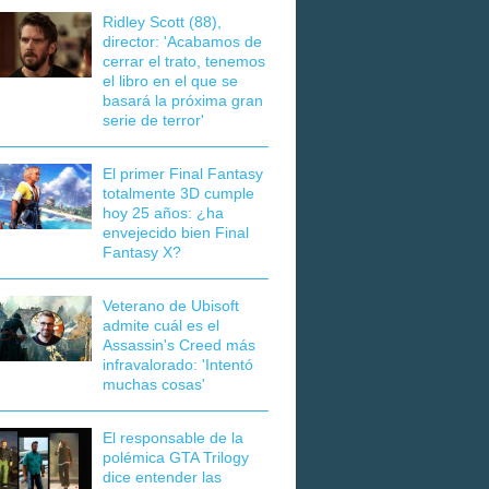
Ridley Scott (88),
director: 'Acabamos de
cerrar el trato, tenemos
el libro en el que se
basará la próxima gran
serie de terror'
El primer Final Fantasy
totalmente 3D cumple
hoy 25 años: ¿ha
envejecido bien Final
Fantasy X?
Veterano de Ubisoft
admite cuál es el
Assassin's Creed más
infravalorado: 'Intentó
muchas cosas'
El responsable de la
polémica GTA Trilogy
dice entender las