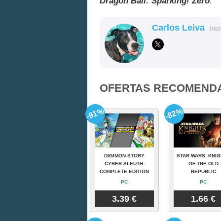
Dragon Ball: Sparking! Zero
.
Carlos Leiva
RE
OFERTAS RECOMEND
-91%
-82%
DIGIMON STORY
STAR WARS: KNI
CYBER SLEUTH:
OF THE OLD
COMPLETE EDITION
REPUBLIC
PC
PC
3.39 €
1.66 €