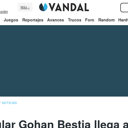
Más ↓
aster
Juegos
Reportajes
Avances
Trucos
Foro
Random
Hard
NOTICIAS
lar Gohan Bestia llega 