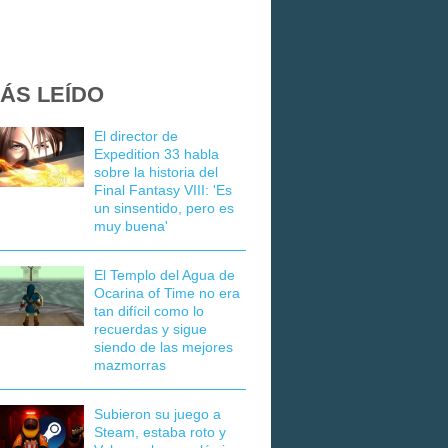
ÁS LEÍDO
El director de
Expedition 33 habla
sobre la historia del
Final Fantasy VIII: 'Es
un sinsentido, pero es
muy buena'
El Templo del Agua de
Ocarina of Time no era
tan difícil como lo
recuerdas y sigue
siendo de las mejores
mazmorras
Subieron su juego a
Steam, estaba roto y