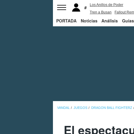
Los Anillos de Poder
Tren a Busan
Fallout Rem
PORTADA
Noticias
Juego de Tronos
Análisis
Guías
VANDAL
JUEGOS
DRAGON BALL FIGHTERZ
El espectacu