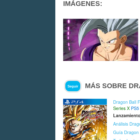
IMÁGENES:
MÁS SOBRE DR
Seguir
Dragon Ball F
Series X
PS5
Lanzamiento
Análisis Drag
Guía Dragon B