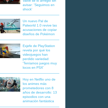
Valve se lo arregló sin
avisar: 'Seguimos en
shock'
Un nuevo Pal de
Palworld 1.0 revive las
acusaciones de copiar
diseños de Pokémon
Exjefe de PlayStation
revela por qué los
videojuegos han
perdido variedad:
'Teníamos juegos muy
locos en PSX'
Hoy en Netflix uno de
los animes más
prometedores con 8
años de desarrollo: 13
episodios con una
animación fantástica