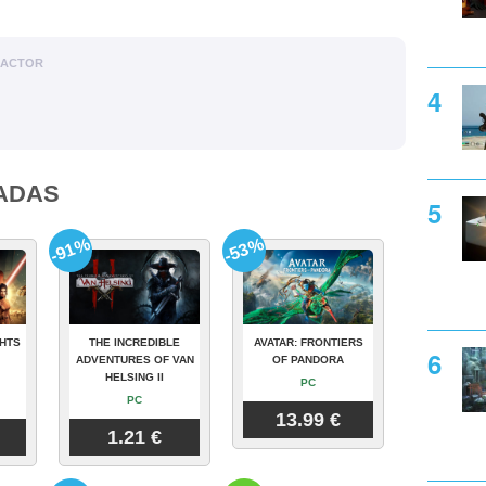
DACTOR
ADAS
-91%
-53%
GHTS
THE INCREDIBLE
AVATAR: FRONTIERS
ADVENTURES OF VAN
OF PANDORA
HELSING II
PC
PC
13.99 €
1.21 €