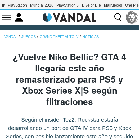
PlayStation
Mundial 2026
PlayStation 6
Dive or Die
Marruecos
One Pie
VANDAL
JUEGOS
GRAND THEFT AUTO IV
NOTICIAS
¿Vuelve Niko Bellic? GTA 4
llegaría este año
remasterizado para PS5 y
Xbox Series X|S según
filtraciones
Según el insider Tez2, Rockstar estaría
desarrollando un port de GTA IV para PS5 y Xbox
Series, con posible lanzamiento este año y seguido