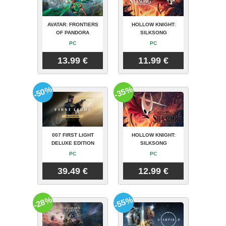
AVATAR: FRONTIERS
HOLLOW KNIGHT:
OF PANDORA
SILKSONG
PC
PC
13.99 €
11.99 €
-50%
-35%
007 FIRST LIGHT
HOLLOW KNIGHT:
DELUXE EDITION
SILKSONG
PC
PC
39.49 €
12.99 €
-28%
-55%