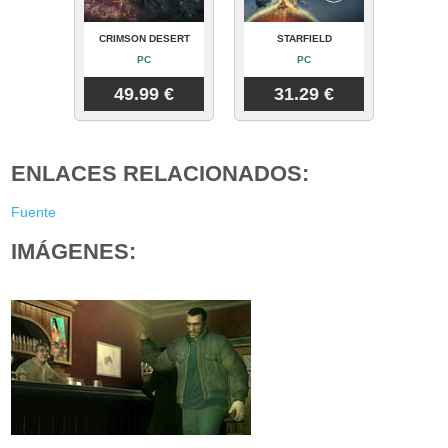
CRIMSON DESERT
STARFIELD
PC
PC
49.99 €
31.29 €
ENLACES RELACIONADOS:
Fuente
IMÁGENES: