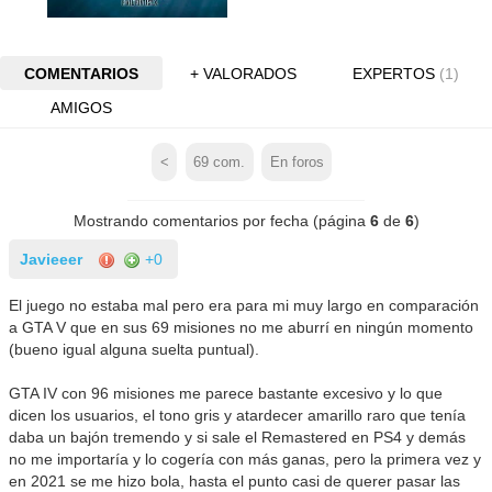
COMENTARIOS
+ VALORADOS
EXPERTOS
(1)
AMIGOS
<
69
com.
En foros
Mostrando comentarios por fecha (página
6
de
6
)
Javieeer
+0
El juego no estaba mal pero era para mi muy largo en comparación
a GTA V que en sus 69 misiones no me aburrí en ningún momento
(bueno igual alguna suelta puntual).
GTA IV con 96 misiones me parece bastante excesivo y lo que
dicen los usuarios, el tono gris y atardecer amarillo raro que tenía
daba un bajón tremendo y si sale el Remastered en PS4 y demás
no me importaría y lo cogería con más ganas, pero la primera vez y
en 2021 se me hizo bola, hasta el punto casi de querer pasar las