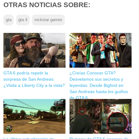
OTRAS NOTICIAS SOBRE:
gta
gta 4
rockstar games
GTA 6 podría repetir la
¿Creías Conocer GTA?
sorpresa de San Andreas:
Desvelamos sus secretos y
¿Visita a Liberty City a la vista?
leyendas: Desde Bigfoot en
San Andreas hasta los guiños
de GTA 6
La última actualización de
El mapa de GTA 6 aparece de