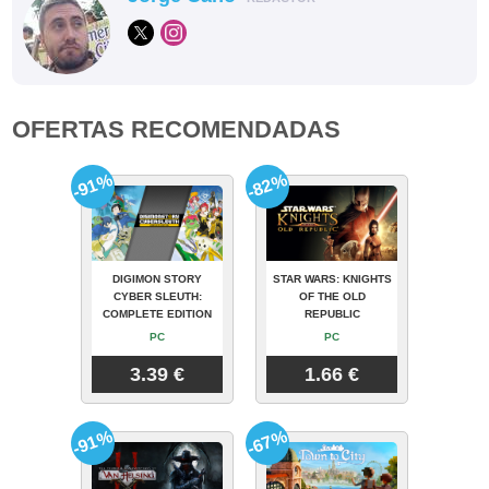
OFERTAS RECOMENDADAS
-91%
-82%
DIGIMON STORY
STAR WARS: KNIGHTS
CYBER SLEUTH:
OF THE OLD
COMPLETE EDITION
REPUBLIC
PC
PC
3.39 €
1.66 €
-91%
-67%