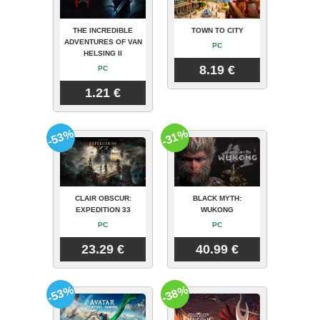
THE INCREDIBLE
TOWN TO CITY
ADVENTURES OF VAN
PC
HELSING II
8.19 €
PC
1.21 €
-53%
-31%
CLAIR OBSCUR:
BLACK MYTH:
EXPEDITION 33
WUKONG
PC
PC
23.29 €
40.99 €
-53%
-38%