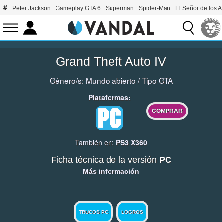
Peter Jackson
Gameplay GTA 6
Superman
Spider-Man
El Señor de los A
Grand Theft Auto IV
Género/s:
Mundo abierto
/
Tipo GTA
Plataformas:
COMPRAR
También en:
PS3
X360
Ficha técnica de la versión
PC
Más información
TRUCOS PC
LOGROS