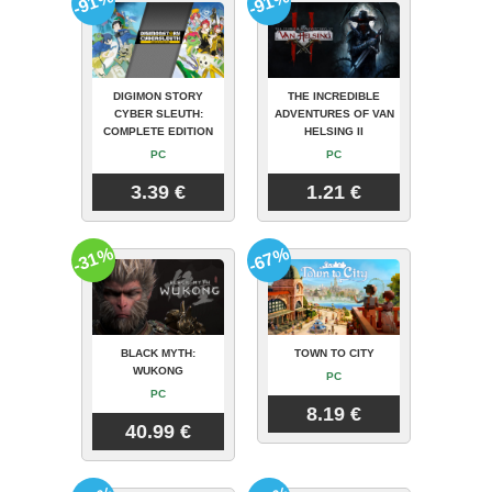
-91%
-91%
DIGIMON STORY
THE INCREDIBLE
CYBER SLEUTH:
ADVENTURES OF VAN
COMPLETE EDITION
HELSING II
PC
PC
3.39 €
1.21 €
-31%
-67%
BLACK MYTH:
TOWN TO CITY
WUKONG
PC
PC
8.19 €
40.99 €