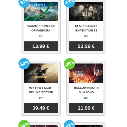
-53%
-53%
AVATAR: FRONTIERS
CLAIR OBSCUR:
OF PANDORA
EXPEDITION 33
PC
PC
13.99 €
23.29 €
-50%
-38%
007 FIRST LIGHT
HOLLOW KNIGHT:
DELUXE EDITION
SILKSONG
PC
PC
39.49 €
11.99 €
-35%
-82%