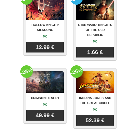
HOLLOW KNIGHT:
STAR WARS: KNIGHTS
SILKSONG
OF THE OLD
REPUBLIC
PC
PC
12.99 €
1.66 €
-28%
-25%
CRIMSON DESERT
INDIANA JONES AND
THE GREAT CIRCLE
PC
PC
49.99 €
52.39 €