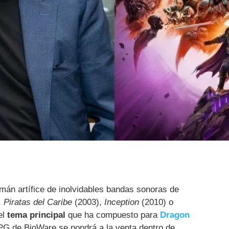
emán artífice de inolvidables bandas sonoras de
,
Piratas del Caribe
(2003),
Inception
(2010) o
el
tema principal
que ha compuesto para
Dragon
PG de BioWare se pondrá a la venta dentro de