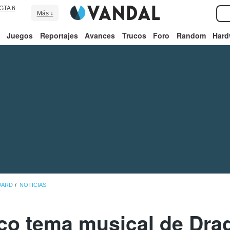
GTA 6
Más ↓
Juegos
Reportajes
Avances
Trucos
Foro
Random
Hard
UARD
NOTICIAS
ico tema musical de Dr