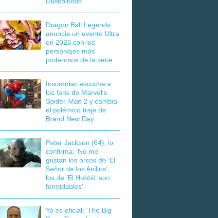
Duskbloods
Dragon Ball Legends
anuncia un evento Ultra
en 2026 con los
personajes más
poderosos de la serie
Insomniac escucha a
los fans de Marvel's
Spider-Man 2 y cambia
el polémico traje de
Brand New Day
Peter Jackson (64), lo
confirma: 'No me
gustan los orcos de 'El
Señor de los Anillos',
los de 'El Hobbit' son
formidables'
Ya es oficial: 'The Big