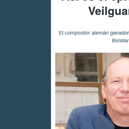
Veilgu
El compositor alemán ganador
BioWare