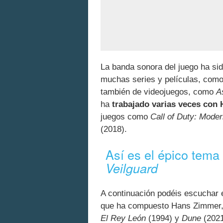
La banda sonora del juego ha s
muchas series y películas, como
también de videojuegos, como
A
ha
trabajado varias veces con
juegos como
Call of Duty: Mode
(2018).
Así es el épico tema
Veilguard
A continuación podéis escuchar 
que ha compuesto Hans Zimmer,
El Rey León
(1994) y
Dune
(2021