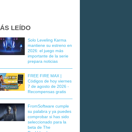
ÁS LEÍDO
Solo Leveling Karma
mantiene su estreno en
2026: el juego más
importante de la serie
prepara noticias
FREE FIRE MAX |
Códigos de hoy viernes
7 de agosto de 2026 -
Recompensas gratis
FromSoftware cumple
su palabra y ya puedes
comprobar si has sido
seleccionado para la
beta de The