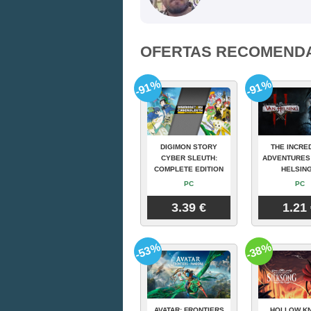
OFERTAS RECOMEND
-91%
-91%
DIGIMON STORY
THE INCRE
CYBER SLEUTH:
ADVENTURES
COMPLETE EDITION
HELSING
PC
PC
3.39 €
1.21
-53%
-38%
AVATAR: FRONTIERS
HOLLOW KN