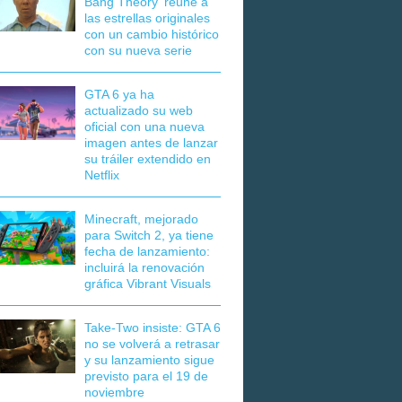
Bang Theory' reúne a
las estrellas originales
con un cambio histórico
con su nueva serie
GTA 6 ya ha
actualizado su web
oficial con una nueva
imagen antes de lanzar
su tráiler extendido en
Netflix
Minecraft, mejorado
para Switch 2, ya tiene
fecha de lanzamiento:
incluirá la renovación
gráfica Vibrant Visuals
Take-Two insiste: GTA 6
no se volverá a retrasar
y su lanzamiento sigue
previsto para el 19 de
noviembre