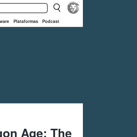
ware
Plataformas
Podcast
agon Age: The