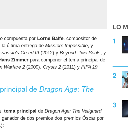
LO M
ido compuesta por
Lorne Balfe
, compositor de
 la última entrega de
Mission: Impossible
, y
ssassin's Creed III
(2012) y
Beyond: Two Souls
, y
 Hans Zimmer
para componer el tema principal de
rn Warfare 2
(2009),
Crysis 2
(2011) y
FIFA 19
 principal de
Dragon Age: The
el
tema principal
de
Dragon Age: The Veilguard
 ganador de dos premios dos premios Óscar por
):