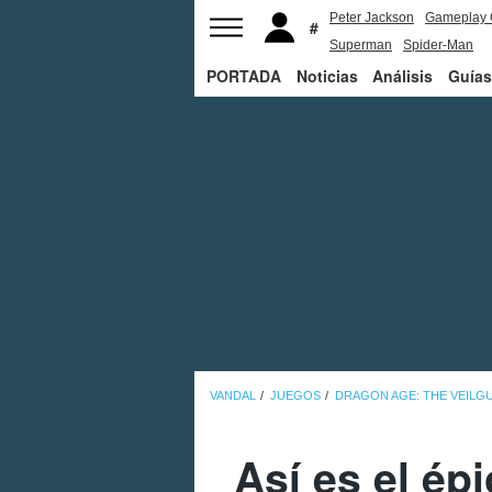
Peter Jackson
Gameplay 
Superman
Spider-Man
PORTADA
Noticias
Análisis
Guías
VANDAL
JUEGOS
DRAGON AGE: THE VEILG
Así es el ép