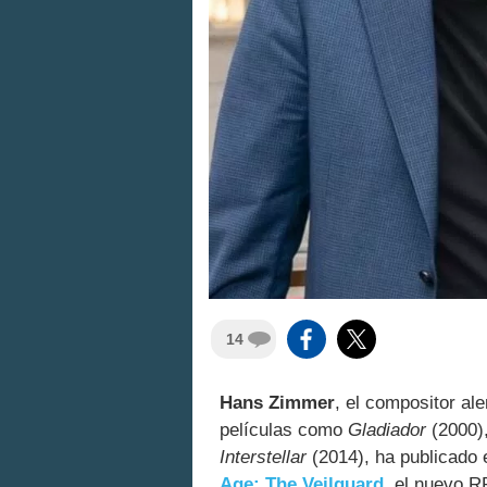
14
Hans Zimmer
, el compositor al
películas como
Gladiador
(2000)
Interstellar
(2014), ha publicado 
Age: The Veilguard
, el nuevo R