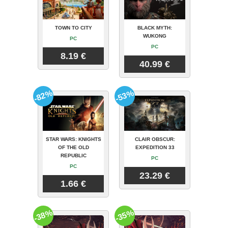
TOWN TO CITY
BLACK MYTH:
WUKONG
PC
PC
8.19 €
40.99 €
-82%
-53%
STAR WARS: KNIGHTS
CLAIR OBSCUR:
OF THE OLD
EXPEDITION 33
REPUBLIC
PC
PC
23.29 €
1.66 €
-38%
-35%