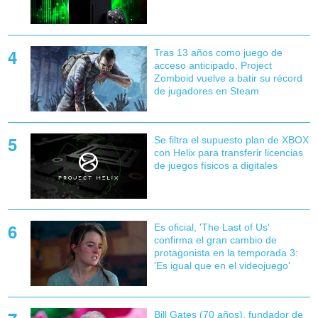
Tras 13 años como juego de
acceso anticipado, Project
Zomboid vuelve a batir su récord
de jugadores en Steam
Se filtra el supuesto plan de XBOX
con Helix para transferir licencias
de juegos físicos a digitales
Es oficial, 'The Last of Us'
confirma el gran cambio de
protagonista en la temporada 3:
'Es igual que en el videojuego'
Bill Gates (70 años), fundador de