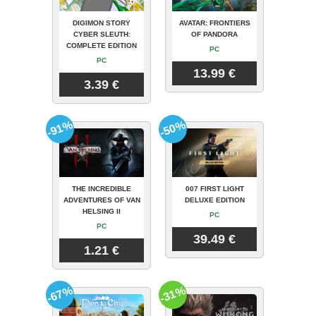
DIGIMON STORY
AVATAR: FRONTIERS
CYBER SLEUTH:
OF PANDORA
COMPLETE EDITION
PC
PC
13.99 €
3.39 €
-91%
-50%
THE INCREDIBLE
007 FIRST LIGHT
ADVENTURES OF VAN
DELUXE EDITION
HELSING II
PC
PC
39.49 €
1.21 €
-67%
-31%