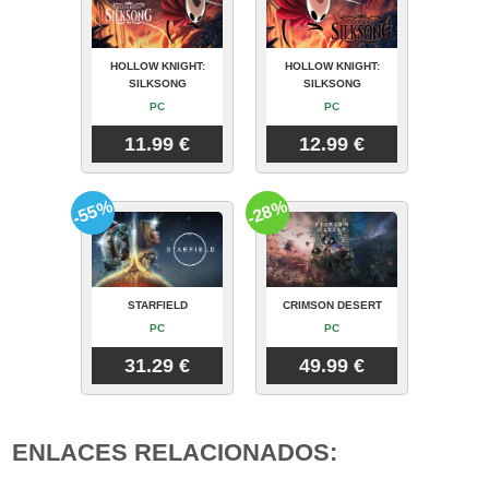
HOLLOW KNIGHT:
HOLLOW KNIGHT:
SILKSONG
SILKSONG
PC
PC
11.99 €
12.99 €
-55%
-28%
STARFIELD
CRIMSON DESERT
PC
PC
31.29 €
49.99 €
ENLACES RELACIONADOS: