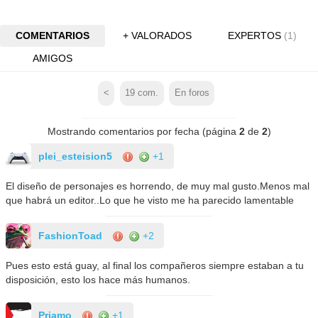
COMENTARIOS
+ VALORADOS
EXPERTOS
(1)
AMIGOS
<
19
com.
En foros
Mostrando comentarios por fecha (página
2
de
2
)
plei_esteision5
+1
El diseño de personajes es horrendo, de muy mal gusto.Menos mal
que habrá un editor..Lo que he visto me ha parecido lamentable
FashionToad
+2
Pues esto está guay, al final los compañeros siempre estaban a tu
disposición, esto los hace más humanos.
Priamo
+1