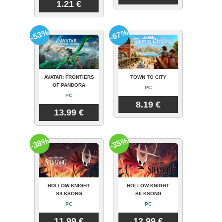
1.21 €
-53%
-67%
AVATAR: FRONTIERS
TOWN TO CITY
OF PANDORA
PC
PC
8.19 €
13.99 €
-38%
-35%
HOLLOW KNIGHT:
HOLLOW KNIGHT:
SILKSONG
SILKSONG
PC
PC
11.99 €
12.99 €