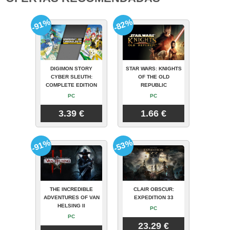
-91%
-82%
DIGIMON STORY
STAR WARS: KNIGHTS
CYBER SLEUTH:
OF THE OLD
COMPLETE EDITION
REPUBLIC
PC
PC
3.39 €
1.66 €
-91%
-53%
THE INCREDIBLE
CLAIR OBSCUR:
ADVENTURES OF VAN
EXPEDITION 33
HELSING II
PC
PC
23.29 €