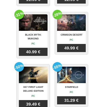
-31%
-28%
BLACK MYTH:
CRIMSON DESERT
WUKONG
PC
PC
49.99 €
40.99 €
-50%
-55%
007 FIRST LIGHT
STARFIELD
DELUXE EDITION
PC
PC
31.29 €
39.49 €