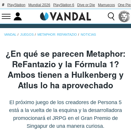
PlayStation
Mundial 2026
PlayStation 6
Dive or Die
Marruecos
One Pie
VANDAL
JUEGOS
METAPHOR: REFANTAZIO
NOTICIAS
¿En qué se parecen Metaphor:
ReFantazio y la Fórmula 1?
Ambos tienen a Hulkenberg y
Atlus lo ha aprovechado
El próximo juego de los creadores de Persona 5
está a la vuelta de la esquina y la desarrolladora
promocionará el JRPG en el Gran Premio de
Singapur de una manera curiosa.