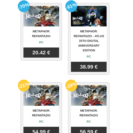
-70%
-61%
METAPHOR:
METAPHOR:
REFANTAZIO
REFANTAZIO - ATLUS
35TH DIGITAL
PC
ANNIVERSARY
EDITION
20.42 €
PC
38.99 €
-21%
-19%
METAPHOR:
METAPHOR:
REFANTAZIO
REFANTAZIO
PC
PC
54.99 €
56.59 €