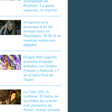
exempleado de
Rockstar: 'La gente
esperará, no importa'
A Capcom no le
preocupa el fin del
formato físico en
PlayStation: 'El 90 % de
nuestras ventas son
digitales'
Dragon Ball Legends
presenta el equipo
definitivo con Golden
Freezer y Androide 17
en el épico final de
'Super'
Liv Tyler (49), lo
confirma: 'El Señor de
los Anillos iba a tener
más presencia de
Arwen, incluso luchaba