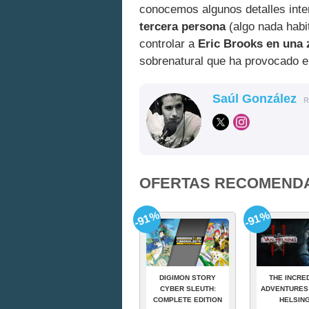
conocemos algunos detalles inte
tercera persona
(algo nada habit
controlar a
Eric Brooks en una 
sobrenatural que ha provocado el
Saúl González
R
OFERTAS RECOMEND
-91%
-91%
DIGIMON STORY
THE INCRE
CYBER SLEUTH:
ADVENTURES
COMPLETE EDITION
HELSING