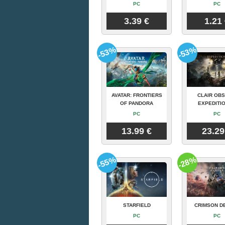
PC
PC
3.39 €
1.21
-53%
-53%
AVATAR: FRONTIERS
CLAIR OBS
OF PANDORA
EXPEDITIO
PC
PC
13.99 €
23.29
-55%
-28%
STARFIELD
CRIMSON D
PC
PC