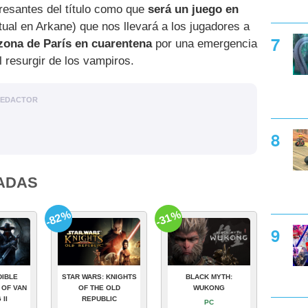
resantes del título como que
será un juego en
ual en Arkane) que nos llevará a los jugadores a
zona de París en cuarentena
por una emergencia
 resurgir de los vampiros.
EDACTOR
ADAS
-82%
-31%
DIBLE
STAR WARS: KNIGHTS
BLACK MYTH:
 OF VAN
OF THE OLD
WUKONG
 II
REPUBLIC
PC