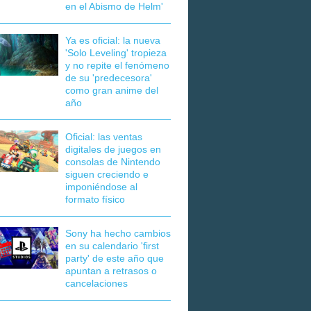
en el Abismo de Helm'
Ya es oficial: la nueva
'Solo Leveling' tropieza
y no repite el fenómeno
de su 'predecesora'
como gran anime del
año
Oficial: las ventas
digitales de juegos en
consolas de Nintendo
siguen creciendo e
imponiéndose al
formato físico
Sony ha hecho cambios
en su calendario 'first
party' de este año que
apuntan a retrasos o
cancelaciones