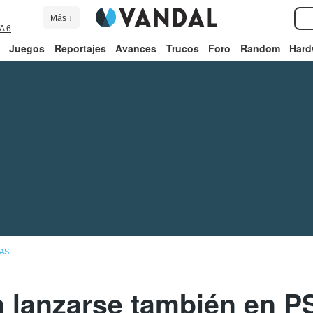
Más ↓
A 6
Juegos
Reportajes
Avances
Trucos
Foro
Random
Hard
AS
a lanzarse también en P