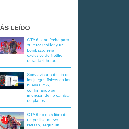
ÁS LEÍDO
GTA 6 tiene fecha para
su tercer tráiler y un
bombazo: será
exclusivo de Netflix
durante 6 horas
Sony avisaría del fin de
los juegos físicos en las
nuevas PS5,
confirmando su
intención de no cambiar
de planes
GTA 6 no está libre de
un posible nuevo
retraso, según un