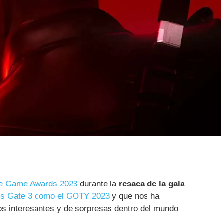
e Game Awards 2023
durante la
resaca de la gala
's Gate 3 como el GOTY 2023
y que nos ha
s interesantes y de sorpresas dentro del mundo