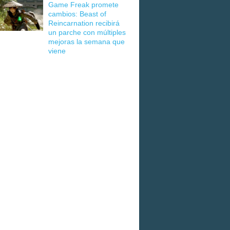
Game Freak promete
cambios: Beast of
Reincarnation recibirá
un parche con múltiples
mejoras la semana que
viene