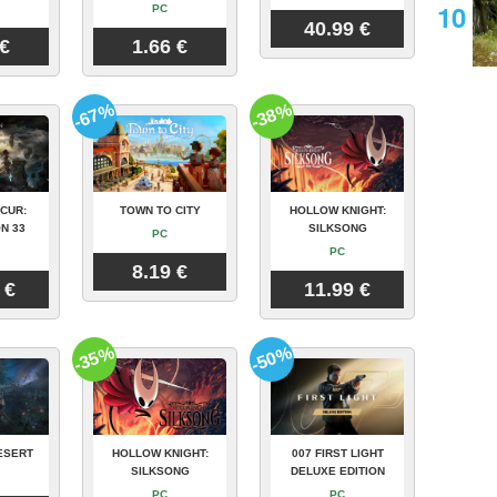
PC
40.99 €
 €
1.66 €
-67%
-38%
CUR:
TOWN TO CITY
HOLLOW KNIGHT:
N 33
SILKSONG
PC
PC
8.19 €
 €
11.99 €
-35%
-50%
ESERT
HOLLOW KNIGHT:
007 FIRST LIGHT
SILKSONG
DELUXE EDITION
PC
PC