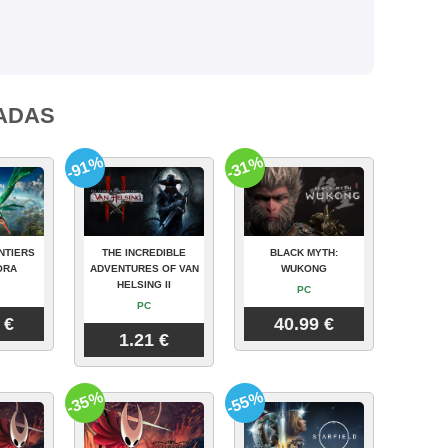
ADAS
-91%
-31%
NTIERS
THE INCREDIBLE
BLACK MYTH:
ORA
ADVENTURES OF VAN
WUKONG
HELSING II
PC
PC
 €
40.99 €
1.21 €
-35%
-55%