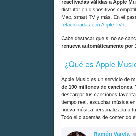
reactivadas válidas a Apple Mu
disfrutar en dispositivos compat
Mac, smart TV y más. En el pasa
relacionadas con Apple TV+
.
Cabe destacar que si no se cance
renueva automáticamente por 
¿Qué es Apple Musi
Apple Music es un servicio de 
de 100 millones de canciones
.
descargar tus canciones favoritas
tiempo real, escuchar música en t
nueva música personalizada a tu
Todo ello además de contenido ex
Ramón Varela
R