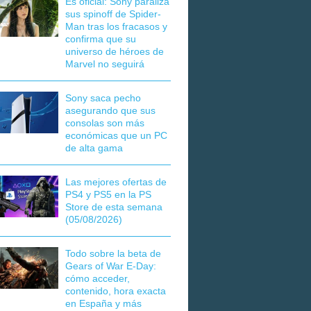
Es oficial: Sony paraliza
sus spinoff de Spider-
Man tras los fracasos y
confirma que su
universo de héroes de
Marvel no seguirá
Sony saca pecho
asegurando que sus
consolas son más
económicas que un PC
de alta gama
Las mejores ofertas de
PS4 y PS5 en la PS
Store de esta semana
(05/08/2026)
Todo sobre la beta de
Gears of War E-Day:
cómo acceder,
contenido, hora exacta
en España y más