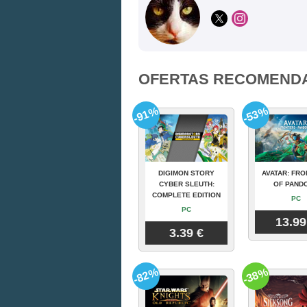
OFERTAS RECOMEND
-91%
-53%
DIGIMON STORY
AVATAR: FRO
CYBER SLEUTH:
OF PAND
COMPLETE EDITION
PC
PC
13.99
3.39 €
-82%
-38%