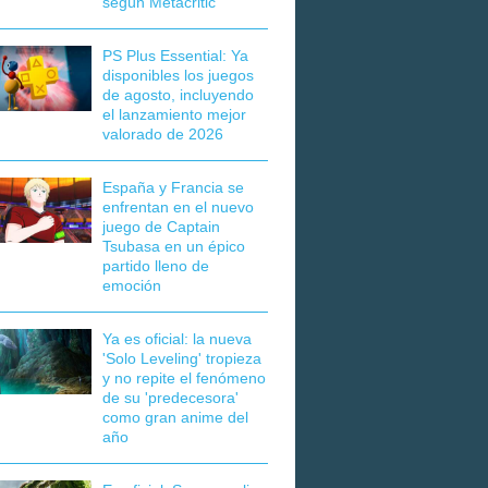
según Metacritic
PS Plus Essential: Ya
disponibles los juegos
de agosto, incluyendo
el lanzamiento mejor
valorado de 2026
España y Francia se
enfrentan en el nuevo
juego de Captain
Tsubasa en un épico
partido lleno de
emoción
Ya es oficial: la nueva
'Solo Leveling' tropieza
y no repite el fenómeno
de su 'predecesora'
como gran anime del
año