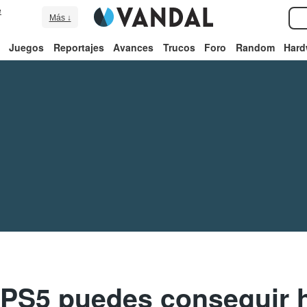
e
Más ↓
Juegos
Reportajes
Avances
Trucos
Foro
Random
Hard
a PS5 puedes conseguir 