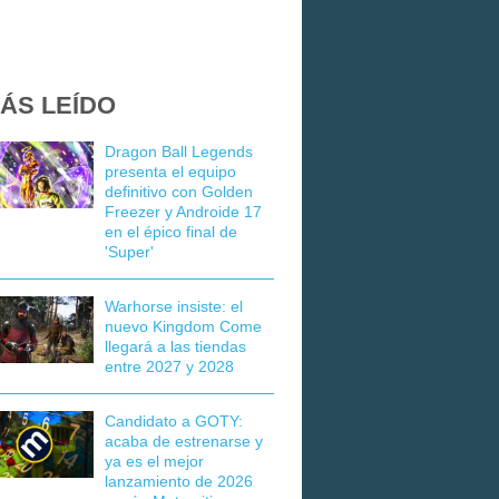
ÁS LEÍDO
Dragon Ball Legends
presenta el equipo
definitivo con Golden
Freezer y Androide 17
en el épico final de
'Super'
Warhorse insiste: el
nuevo Kingdom Come
llegará a las tiendas
entre 2027 y 2028
Candidato a GOTY:
acaba de estrenarse y
ya es el mejor
lanzamiento de 2026