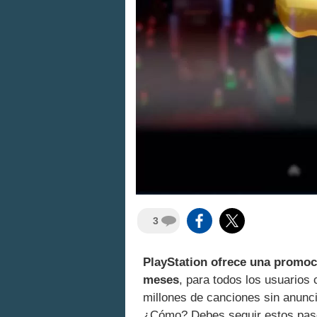
3
PlayStation ofrece una promoc
meses
, para todos los usuarios 
millones de canciones sin anunci
¿Cómo? Debes seguir estos pas