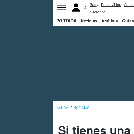
Sony
Prime Video
Anim
Metacritic
PORTADA
Noticias
Análisis
Guías
VANDAL
NOTICIAS
Si tienes un