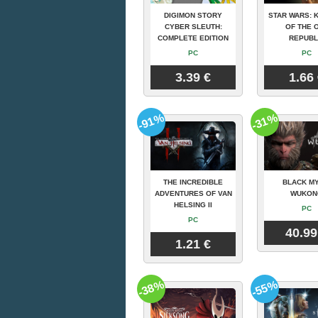
DIGIMON STORY
STAR WARS: 
CYBER SLEUTH:
OF THE 
COMPLETE EDITION
REPUBL
PC
PC
3.39 €
1.66
-91%
-31%
THE INCREDIBLE
BLACK MY
ADVENTURES OF VAN
WUKON
HELSING II
PC
PC
40.99
1.21 €
-38%
-55%