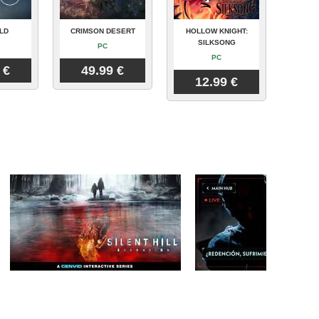
LD
CRIMSON DESERT
HOLLOW KNIGHT:
SILKSONG
PC
PC
 €
49.99 €
12.99 €