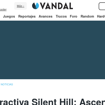
Más ↓
aster
Juegos
Reportajes
Avances
Trucos
Foro
Random
Hard
NOTICIAS
eractiva Silent Hill: Asce