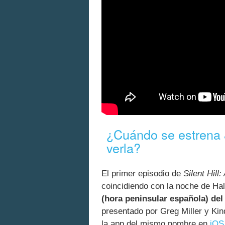
¿Cuándo se estrena
verla?
El primer episodio de
Silent Hill
coincidiendo con la noche de Ha
(hora peninsular española) del
presentado por Greg Miller y Kin
la app del mismo nombre en
iOS