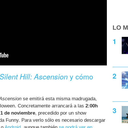
LO M
y cómo
Silent Hill: Ascension
: Ascension
se emitirá esta misma madrugada,
lloween. Concretamente arrancará a las
2:00h
 1 de noviembre
, precedido por un show
da Funny. Para verlo sólo es necesario descargar
o
Android
, aunque también
se podrá ver en