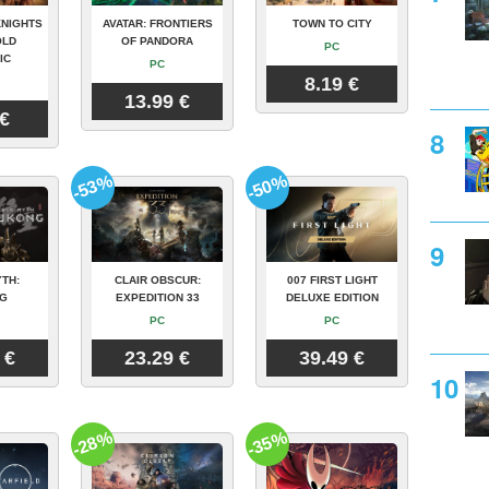
KNIGHTS
AVATAR: FRONTIERS
TOWN TO CITY
OLD
OF PANDORA
PC
IC
PC
8.19 €
13.99 €
 €
-53%
-50%
TH:
CLAIR OBSCUR:
007 FIRST LIGHT
G
EXPEDITION 33
DELUXE EDITION
PC
PC
 €
23.29 €
39.49 €
-28%
-35%