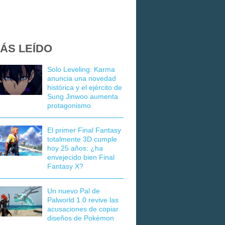
ÁS LEÍDO
Solo Leveling: Karma
anuncia una novedad
histórica y el ejército de
Sung Jinwoo aumenta
protagonismo
El primer Final Fantasy
totalmente 3D cumple
hoy 25 años: ¿ha
envejecido bien Final
Fantasy X?
Un nuevo Pal de
Palworld 1.0 revive las
acusaciones de copiar
diseños de Pokémon