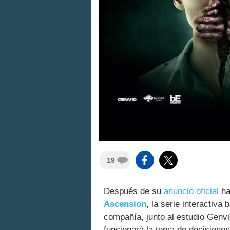
19
Después de su
anuncio oficial
ha
Ascension
, la serie interactiva
compañía, junto al estudio Genv
funcionará la toma de decisiones