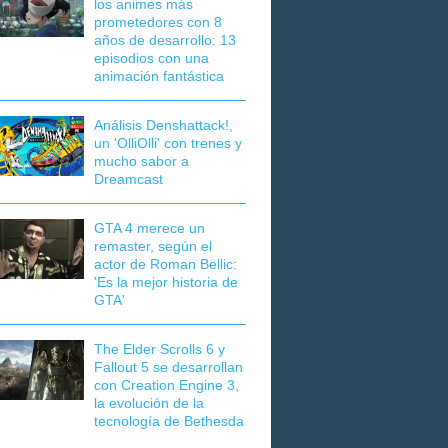
los animes más
prometedores con 8
años de desarrollo: 13
episodios con una
animación fantástica
Análisis Denshattack!,
un 'OlliOlli' con trenes y
mucho sabor a
Dreamcast
GTA 4 merece un
remaster, según el
actor de Roman Bellic:
'Es la mejor historia de
GTA'
The Elder Scrolls 6 y
Fallout 5 se desarrollan
con Creation Engine 3,
la evolución de la
tecnología de Bethesda