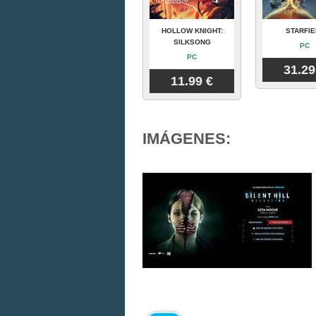
HOLLOW KNIGHT:
STARFIE
SILKSONG
PC
PC
31.29
11.99 €
IMÁGENES: