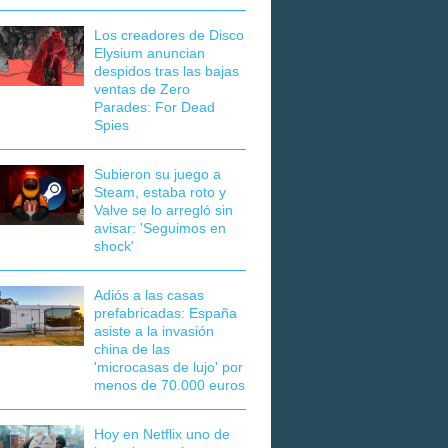
Los creadores de Disco
Elysium anuncian
despidos tras las bajas
ventas de Zero
Parades: For Dead
Spies
Subieron su juego a
Steam, estaba roto y
Valve se lo arregló sin
avisar: 'Seguimos en
shock'
Adiós a las casas
prefabricadas: España
asiste a la invasión
china de las
'microcasas de lujo' por
menos de 70.000 euros
Hoy en Netflix uno de