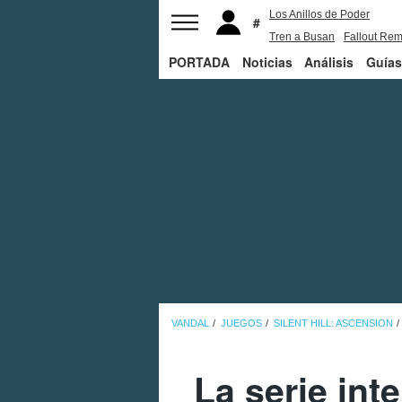
Los Anillos de Poder
Tren a Busan
Fallout Rem
PORTADA
Noticias
Juego de Tronos
Análisis
Guías
VANDAL
JUEGOS
SILENT HILL: ASCENSION
La serie int