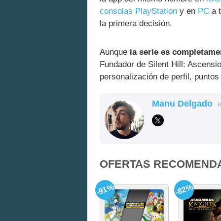
consolas PlayStation
y en
PC
a 
la primera decisión.
Aunque
la serie es completame
Fundador de Silent Hill: Ascensi
personalización de perfil, punto
Manu Delgado
OFERTAS RECOMEND
-91%
-82%