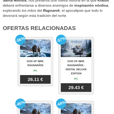
Santa Monica
, nos presenta una nueva historia en la que
Kratos
deberá enfrentarse a diversos enemigos de
inspiración nórdica
,
explorando los mitos del
Ragnarok
, el apocalipsis que todo lo
devorará según esta tradición del norte.
OFERTAS RELACIONADAS
-56%
-57%
GOD OF WAR:
GOD OF WAR:
RAGNARÃ¶K
RAGNARÃ¶K -
DIGITAL DELUXE
PC
EDITION
26.11 €
PC
29.43 €
-45%
-44%