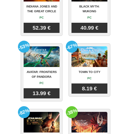
INDIANA JONES AND
BLACK MYTH:
THE GREAT CIRCLE
WUKONG
PC
PC
52.39 €
40.99 €
-53%
-67%
AVATAR: FRONTIERS
TOWN TO CITY
OF PANDORA
PC
PC
8.19 €
13.99 €
-82%
-38%