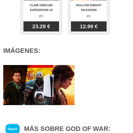
CLAIR OBSCUR:
HOLLOW KNIGHT:
EXPEDITION 33
SILKSONG
PC
PC
23.29 €
12.99 €
IMÁGENES:
MÁS SOBRE GOD OF WAR:
Seguir