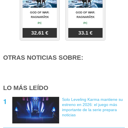
GOD OF WAR:
GOD OF WAR:
RAGNARÃ¶K
RAGNARÃ¶K
PC
PC
32.61 €
33.1 €
OTRAS NOTICIAS SOBRE:
LO MÁS LEÍDO
Solo Leveling Karma mantiene su
estreno en 2026: el juego más
importante de la serie prepara
noticias