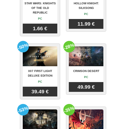
STAR WARS: KNIGHTS
HOLLOW KNIGHT:
OF THE OLD
SILKSONG
REPUBLIC
PC
PC
11.99 €
1.66 €
-50%
-28%
007 FIRST LIGHT
CRIMSON DESERT
DELUXE EDITION
PC
PC
49.99 €
39.49 €
-53%
-35%