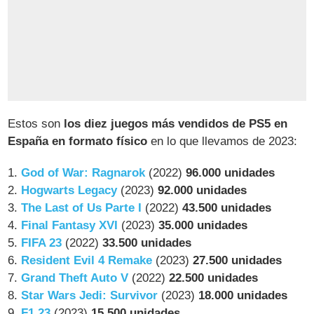
Estos son
los diez juegos más vendidos de PS5 en
España en formato físico
en lo que llevamos de 2023:
1.
God of War: Ragnarok
(2022)
96.000 unidades
2.
Hogwarts Legacy
(2023)
92.000 unidades
3.
The Last of Us Parte I
(2022)
43.500 unidades
4.
Final Fantasy XVI
(2023)
35.000 unidades
5.
FIFA 23
(2022)
33.500 unidades
6.
Resident Evil 4 Remake
(2023)
27.500 unidades
7.
Grand Theft Auto V
(2022)
22.500 unidades
8.
Star Wars Jedi: Survivor
(2023)
18.000 unidades
9.
F1 23
(2023)
15.500 unidades