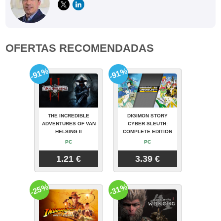
OFERTAS RECOMENDADAS
-91%
-91%
THE INCREDIBLE
DIGIMON STORY
ADVENTURES OF VAN
CYBER SLEUTH:
HELSING II
COMPLETE EDITION
PC
PC
1.21 €
3.39 €
-25%
-31%