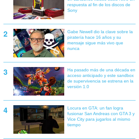
respuesta al fin de los discos de
Sony
Gabe Newell dio la clave sobre la
piratería hace 16 años y su
mensaje sigue más vivo que
nunca
Ha pasado más de una década en
acceso anticipado y este sandbox
de supervivencia se estrena en la
versión 1.0
Locura en GTA: un fan logra
fusionar San Andreas con GTA 3 y
Vice City para jugarlos al mismo
tiempo