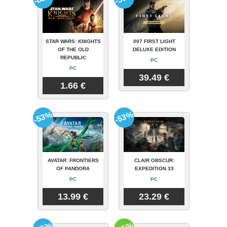
STAR WARS: KNIGHTS
007 FIRST LIGHT
OF THE OLD
DELUXE EDITION
REPUBLIC
PC
PC
39.49 €
1.66 €
-53%
-53%
AVATAR: FRONTIERS
CLAIR OBSCUR:
OF PANDORA
EXPEDITION 33
PC
PC
13.99 €
23.29 €