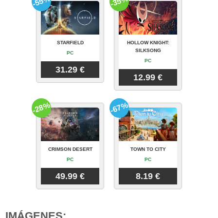
-55%
-35%
STARFIELD
HOLLOW KNIGHT:
SILKSONG
PC
PC
31.29 €
12.99 €
-28%
-67%
CRIMSON DESERT
TOWN TO CITY
PC
PC
49.99 €
8.19 €
IMÁGENES: