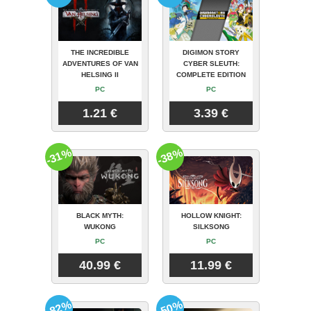
THE INCREDIBLE
DIGIMON STORY
ADVENTURES OF VAN
CYBER SLEUTH:
HELSING II
COMPLETE EDITION
PC
PC
1.21 €
3.39 €
-31%
-38%
BLACK MYTH:
HOLLOW KNIGHT:
WUKONG
SILKSONG
PC
PC
40.99 €
11.99 €
-82%
-50%