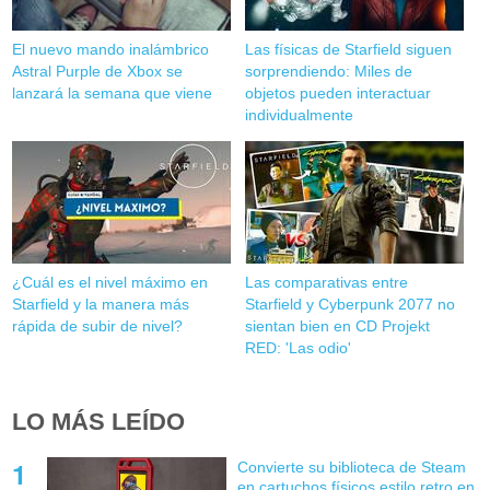
El nuevo mando inalámbrico
Las físicas de Starfield siguen
Astral Purple de Xbox se
sorprendiendo: Miles de
lanzará la semana que viene
objetos pueden interactuar
individualmente
¿Cuál es el nivel máximo en
Las comparativas entre
Starfield y la manera más
Starfield y Cyberpunk 2077 no
rápida de subir de nivel?
sientan bien en CD Projekt
RED: 'Las odio'
LO MÁS LEÍDO
Convierte su biblioteca de Steam
en cartuchos físicos estilo retro en