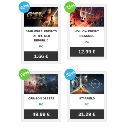
-82%
-35%
STAR WARS: KNIGHTS
HOLLOW KNIGHT:
OF THE OLD
SILKSONG
REPUBLIC
PC
PC
12.99 €
1.66 €
-28%
-55%
CRIMSON DESERT
STARFIELD
PC
PC
49.99 €
31.29 €