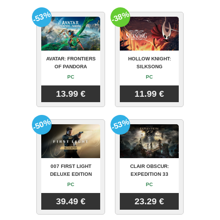
-53%
-38%
AVATAR: FRONTIERS
HOLLOW KNIGHT:
OF PANDORA
SILKSONG
PC
PC
13.99 €
11.99 €
-50%
-53%
007 FIRST LIGHT
CLAIR OBSCUR:
DELUXE EDITION
EXPEDITION 33
PC
PC
39.49 €
23.29 €