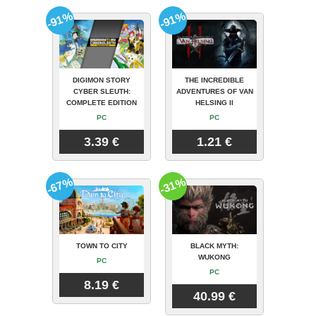
-91%
-91%
DIGIMON STORY
THE INCREDIBLE
CYBER SLEUTH:
ADVENTURES OF VAN
COMPLETE EDITION
HELSING II
PC
PC
3.39 €
1.21 €
-67%
-31%
TOWN TO CITY
BLACK MYTH:
WUKONG
PC
PC
8.19 €
40.99 €