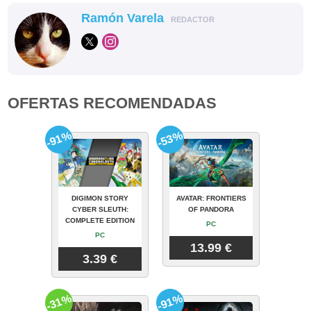
Ramón Varela
REDACTOR
OFERTAS RECOMENDADAS
-91%
-53%
DIGIMON STORY
AVATAR: FRONTIERS
CYBER SLEUTH:
OF PANDORA
COMPLETE EDITION
PC
PC
13.99 €
3.39 €
-31%
-91%