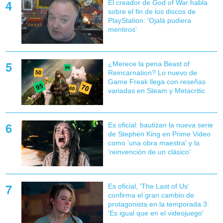
El creador de God of War habla
sobre el fin de los discos de
PlayStation: 'Ojalá pudiera
mentiros'
¿Merece la pena Beast of
Reincarnation? Lo nuevo de
Game Freak llega con reseñas
variadas en Steam y Metacritic
Es oficial: bautizan la nueva serie
de Stephen King en Prime Video
como 'una obra maestra' y la
'reinvención de un clásico'
Es oficial, 'The Last of Us'
confirma el gran cambio de
protagonista en la temporada 3:
'Es igual que en el videojuego'