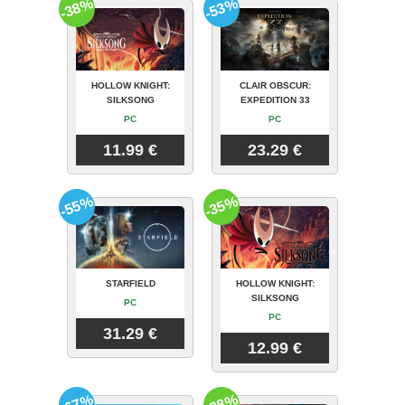
-38%
-53%
HOLLOW KNIGHT:
CLAIR OBSCUR:
SILKSONG
EXPEDITION 33
PC
PC
11.99 €
23.29 €
-55%
-35%
STARFIELD
HOLLOW KNIGHT:
SILKSONG
PC
PC
31.29 €
12.99 €
-67%
-28%