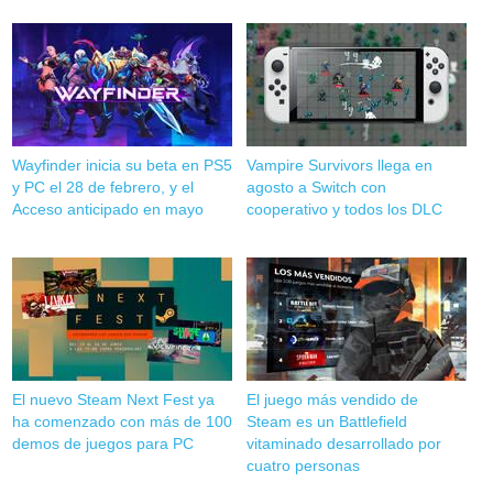
Wayfinder inicia su beta en PS5
Vampire Survivors llega en
y PC el 28 de febrero, y el
agosto a Switch con
Acceso anticipado en mayo
cooperativo y todos los DLC
El nuevo Steam Next Fest ya
El juego más vendido de
ha comenzado con más de 100
Steam es un Battlefield
demos de juegos para PC
vitaminado desarrollado por
cuatro personas