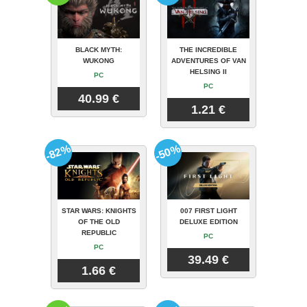
BLACK MYTH:
THE INCREDIBLE
WUKONG
ADVENTURES OF VAN
HELSING II
PC
PC
40.99 €
1.21 €
-82%
-50%
STAR WARS: KNIGHTS
007 FIRST LIGHT
OF THE OLD
DELUXE EDITION
REPUBLIC
PC
PC
39.49 €
1.66 €