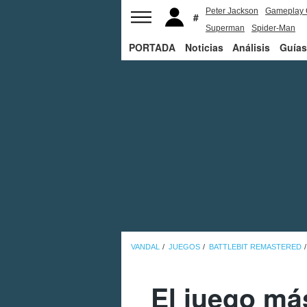
Peter Jackson
Gameplay 
Superman
Spider-Man
PORTADA
Noticias
Análisis
Guías
VANDAL
JUEGOS
BATTLEBIT REMASTERED
El juego má