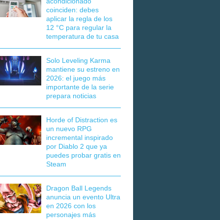
acondicionado
coinciden: debes
aplicar la regla de los
12 °C para regular la
temperatura de tu casa
Solo Leveling Karma
mantiene su estreno en
2026: el juego más
importante de la serie
prepara noticias
Horde of Distraction es
un nuevo RPG
incremental inspirado
por Diablo 2 que ya
puedes probar gratis en
Steam
Dragon Ball Legends
anuncia un evento Ultra
en 2026 con los
personajes más