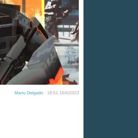
Manu Delgado
·
18:51 16/6/2023