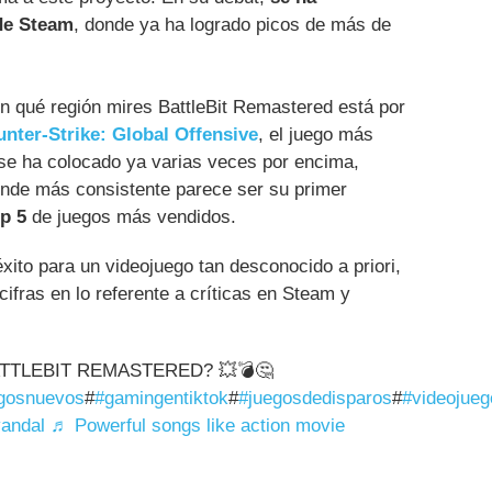
de Steam
, donde ya ha logrado picos de más de
 qué región mires BattleBit Remastered está por
nter-Strike: Global Offensive
, el juego más
 se ha colocado ya varias veces por encima,
nde más consistente parece ser su primer
p 5
de juegos más vendidos.
xito para un videojuego tan desconocido a priori,
ifras en lo referente a críticas en Steam y
TTLEBIT REMASTERED? 💥💣🤔
gosnuevos
#
#gamingentiktok
#
#juegosdedisparos
#
#videojue
andal
♬ Powerful songs like action movie