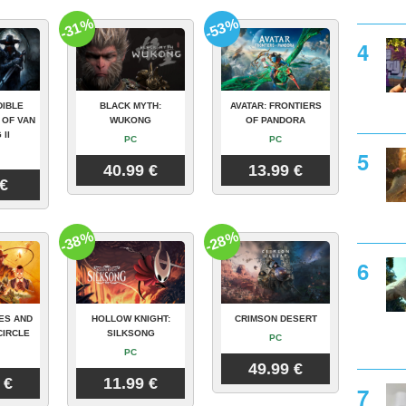
-31%
-53%
DIBLE
BLACK MYTH:
AVATAR: FRONTIERS
 OF VAN
WUKONG
OF PANDORA
 II
PC
PC
40.99 €
13.99 €
 €
-38%
-28%
ES AND
HOLLOW KNIGHT:
CRIMSON DESERT
CIRCLE
SILKSONG
PC
PC
49.99 €
 €
11.99 €