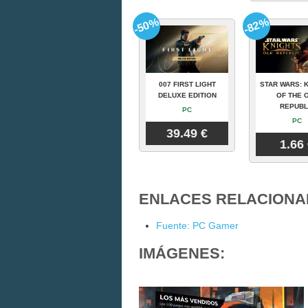
-50%
-82%
007 FIRST LIGHT
STAR WARS: 
DELUXE EDITION
OF THE 
REPUBL
PC
PC
39.49 €
1.66
ENLACES RELACIONA
Fuente: PC Gamer
IMÁGENES: