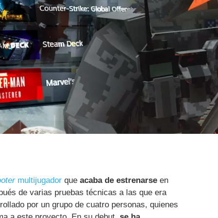
oter
multijugador
que
acaba de estrenarse
en
ués de varias pruebas técnicas a las que era
rollado por un grupo de cuatro personas, quienes
ma a este proyecto. En su debut,
se ha