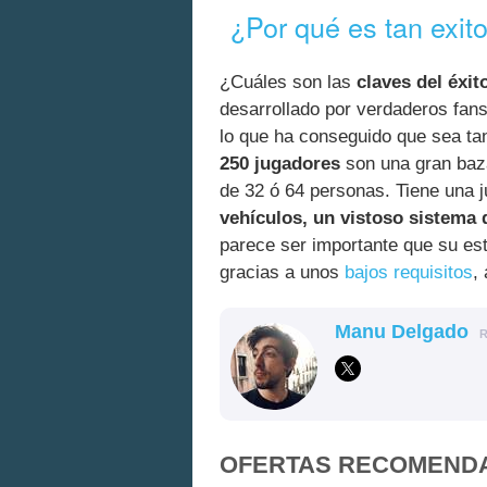
¿Por qué es tan exit
¿Cuáles son las
claves del éxit
desarrollado por verdaderos fan
lo que ha conseguido que sea tan
250 jugadores
son una gran baz
de 32 ó 64 personas. Tiene una j
vehículos, un vistoso sistema 
parece ser importante que su est
gracias a unos
bajos requisitos
,
Manu Delgado
OFERTAS RECOMEND