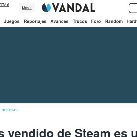
GTA 6
Más ↓
Juegos
Reportajes
Avances
Trucos
Foro
Random
Hard
NOTICIAS
s vendido de Steam es un