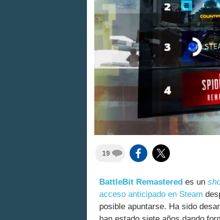
19
BattleBit Remastered
es un
sho
acceso anticipado en Steam
desp
posible apuntarse. Ha sido desar
han estado siete años dando for