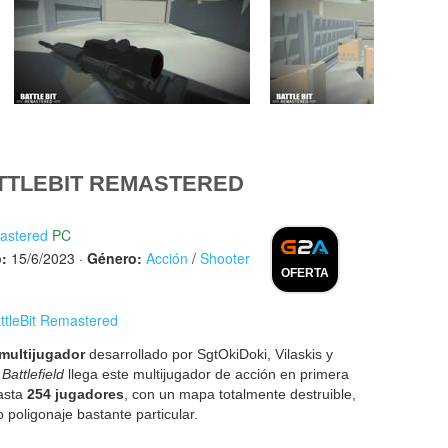
TTLEBIT REMASTERED
mastered
PC
:
15/6/2023
·
Género:
Acción
/
Shooter
OFERTA
ttleBit Remastered
multijugador
desarrollado por SgtOkiDoki, Vilaskis y
n
Battlefield
llega este multijugador de acción en primera
hasta
254 jugadores
, con un mapa totalmente destruible,
 poligonaje bastante particular.