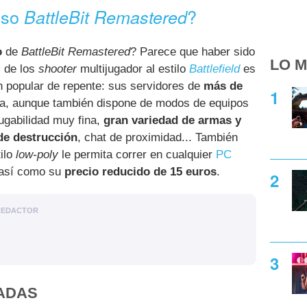
oso
?
BattleBit Remastered
o
de
BattleBit Remastered
? Parece que haber sido
LO M
s de los
shooter
multijugador al estilo
Battlefield
es
 popular de repente: sus servidores de
más de
a, aunque también dispone de modos de equipos
ugabilidad muy fina,
gran variedad de armas y
de destrucción
, chat de proximidad... También
ilo
low-poly
le permita correr en cualquier
PC
 así como su
precio reducido de 15 euros
.
REDACTOR
ADAS