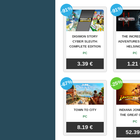
-91%
-91%
DIGIMON STORY
THE INCRE
CYBER SLEUTH:
ADVENTURES
COMPLETE EDITION
HELSING
PC
PC
3.39 €
1.21
-67%
-25%
TOWN TO CITY
INDIANA JON
THE GREAT 
PC
PC
8.19 €
52.39