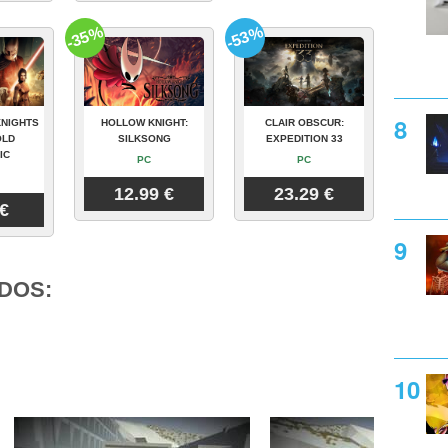
-35%
-53%
KNIGHTS
HOLLOW KNIGHT:
CLAIR OBSCUR:
OLD
SILKSONG
EXPEDITION 33
IC
PC
PC
12.99 €
23.29 €
 €
DOS: