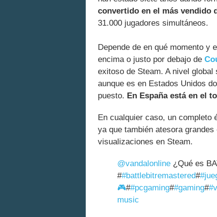
convertido en el más vendido 
31.000 jugadores simultáneos.
Depende de en qué momento y en
encima o justo por debajo de
Cou
exitoso de Steam. A nivel global
aunque es en Estados Unidos do
puesto.
En España está en el to
En cualquier caso, un completo é
ya que también atesora grandes c
visualizaciones en Steam.
@vandalonline
¿Qué es BA
#
#battlebitremastered
#
#jue
🎮
#
#pcgaming
#
#gaming
#
#v
music