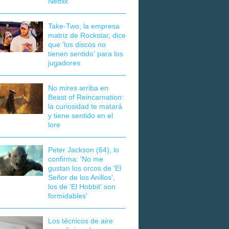
Netflix
Take-Two, la empresa
matriz de Rockstar, dice
que 'los discos no
tienen sentido' para los
jugadores
No mires arriba en
Beast of Reincarnation:
la curiosidad te matará
y tiene sentido en el
lore
Peter Jackson (64), lo
confirma: 'No me
gustan los orcos de 'El
Señor de los Anillos',
los de 'El Hobbit' son
formidables'
Los técnicos de aire