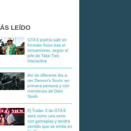
ÁS LEÍDO
GTA 6 podría salir en
formato físico tras el
lanzamiento, según el
jefe de Take-Two
Interactive
Así de diferente iba a
ser Demon's Souls: en
primera persona y con
monstruos de Dark
Souls
El Tráiler 3 de GTA 6
será como una serie
con gameplay y tendrá
sentido que se emita en