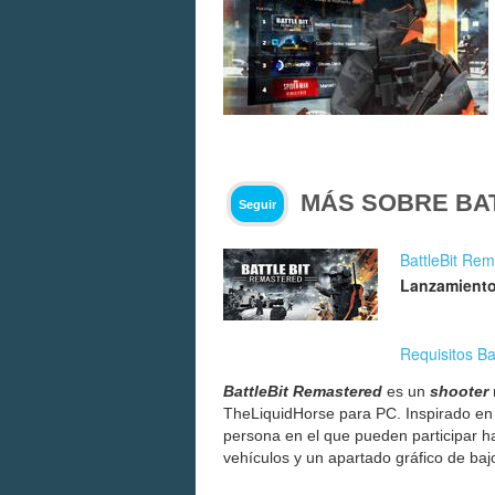
MÁS SOBRE BA
Seguir
BattleBit Re
Lanzamiento
Requisitos Ba
BattleBit Remastered
es un
shooter
TheLiquidHorse para PC. Inspirado e
persona en el que pueden participar 
vehículos y un apartado gráfico de bajo