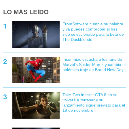
LO MÁS LEÍDO
FromSoftware cumple su palabra
y ya puedes comprobar si has
sido seleccionado para la beta de
The Duskbloods
Insomniac escucha a los fans de
Marvel's Spider-Man 2 y cambia el
polémico traje de Brand New Day
Take-Two insiste: GTA 6 no se
volverá a retrasar y su
lanzamiento sigue previsto para el
19 de noviembre