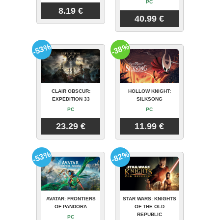
PC
8.19 €
40.99 €
-53%
-38%
CLAIR OBSCUR:
HOLLOW KNIGHT:
EXPEDITION 33
SILKSONG
PC
PC
23.29 €
11.99 €
-53%
-82%
AVATAR: FRONTIERS
STAR WARS: KNIGHTS
OF PANDORA
OF THE OLD
REPUBLIC
PC