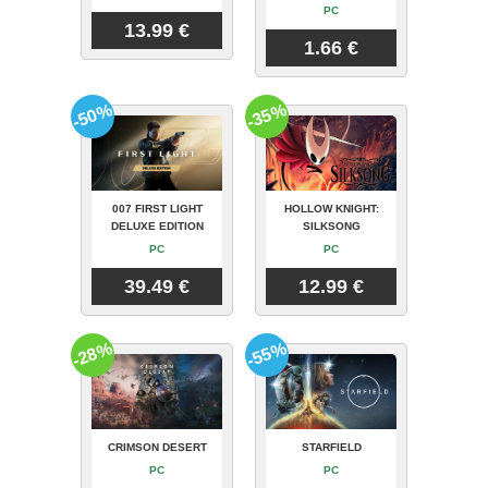
PC
13.99 €
1.66 €
-50%
-35%
007 FIRST LIGHT
HOLLOW KNIGHT:
DELUXE EDITION
SILKSONG
PC
PC
39.49 €
12.99 €
-28%
-55%
CRIMSON DESERT
STARFIELD
PC
PC