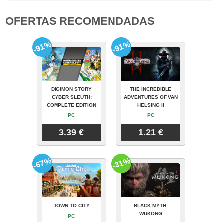
OFERTAS RECOMENDADAS
-91%
-91%
DIGIMON STORY
THE INCREDIBLE
CYBER SLEUTH:
ADVENTURES OF VAN
COMPLETE EDITION
HELSING II
PC
PC
3.39 €
1.21 €
-67%
-31%
TOWN TO CITY
BLACK MYTH:
WUKONG
PC