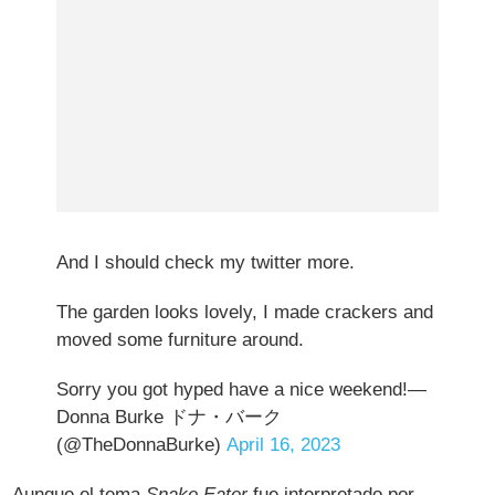
And I should check my twitter more.
The garden looks lovely, I made crackers and
moved some furniture around.
Sorry you got hyped have a nice weekend!—
Donna Burke ドナ・バーク
(@TheDonnaBurke)
April 16, 2023
Aunque el tema
Snake Eater
fue interpretado por