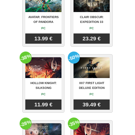
AVATAR: FRONTIERS
CLAIR OBSCUR:
OF PANDORA
EXPEDITION 33
PC
PC
13.99 €
23.29 €
-38%
-50%
HOLLOW KNIGHT:
007 FIRST LIGHT
SILKSONG
DELUXE EDITION
PC
PC
11.99 €
39.49 €
-28%
-35%