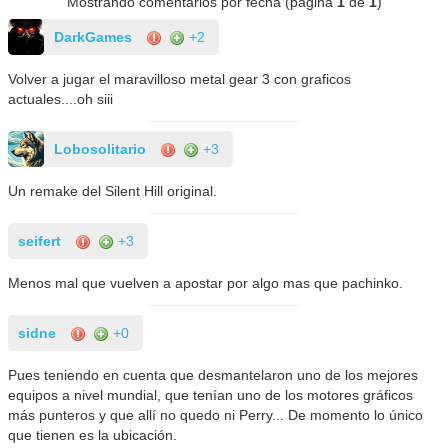
Mostrando comentarios por fecha (página
1
de
1
)
DarkGames
+2
Volver a jugar el maravilloso metal gear 3 con graficos
actuales....oh siii
Lobosolitario
+3
Un remake del Silent Hill original.
seifert
+3
Menos mal que vuelven a apostar por algo mas que pachinko.
sidne
+0
Pues teniendo en cuenta que desmantelaron uno de los mejores
equipos a nivel mundial, que tenían uno de los motores gráficos
más punteros y que allí no quedo ni Perry... De momento lo único
que tienen es la ubicación.