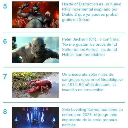
Horde of Distraction es un nuevo
RPG incremental inspirado por
Diablo 2 que ya puedes probar
gratis en Steam
Peter Jackson (64), lo confirma:
'No me gustan los orcos de 'El
Señor de los Anillos', los de 'El
Hobbit' son formidables'
Un aristócrata soltó miles de
cangrejos rojos en el Guadalquivir
en 1974: 50 años después, la
invasión es irreversible
Solo Leveling Karma mantiene su
estreno en 2026: el juego más
importante de la serie prepara
noticias