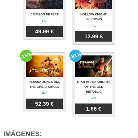
CRIMSON DESERT
HOLLOW KNIGHT:
SILKSONG
PC
PC
49.99 €
12.99 €
-25%
-82%
INDIANA JONES AND
STAR WARS: KNIGHTS
THE GREAT CIRCLE
OF THE OLD
REPUBLIC
PC
PC
52.39 €
1.66 €
IMÁGENES: