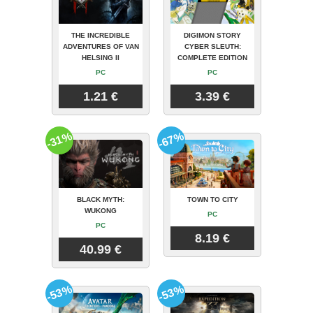
THE INCREDIBLE
DIGIMON STORY
ADVENTURES OF VAN
CYBER SLEUTH:
HELSING II
COMPLETE EDITION
PC
PC
1.21 €
3.39 €
-31%
-67%
BLACK MYTH:
TOWN TO CITY
WUKONG
PC
PC
8.19 €
40.99 €
-53%
-53%