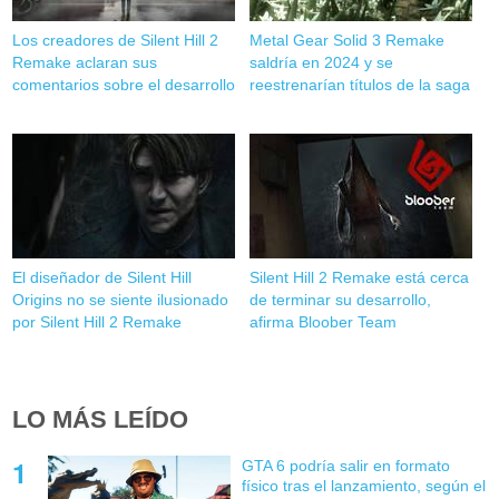
Los creadores de Silent Hill 2
Metal Gear Solid 3 Remake
Remake aclaran sus
saldría en 2024 y se
comentarios sobre el desarrollo
reestrenarían títulos de la saga
El diseñador de Silent Hill
Silent Hill 2 Remake está cerca
Origins no se siente ilusionado
de terminar su desarrollo,
por Silent Hill 2 Remake
afirma Bloober Team
LO MÁS LEÍDO
GTA 6 podría salir en formato
físico tras el lanzamiento, según el