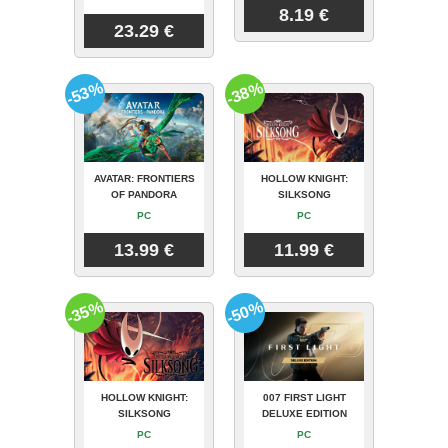
8.19 €
23.29 €
-53%
-38%
AVATAR: FRONTIERS
HOLLOW KNIGHT:
OF PANDORA
SILKSONG
PC
PC
13.99 €
11.99 €
-35%
-50%
HOLLOW KNIGHT:
007 FIRST LIGHT
SILKSONG
DELUXE EDITION
PC
PC