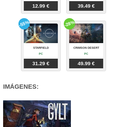
12.99 €
39.49 €
-55%
-28%
STARFIELD
CRIMSON DESERT
PC
PC
31.29 €
49.99 €
IMÁGENES: