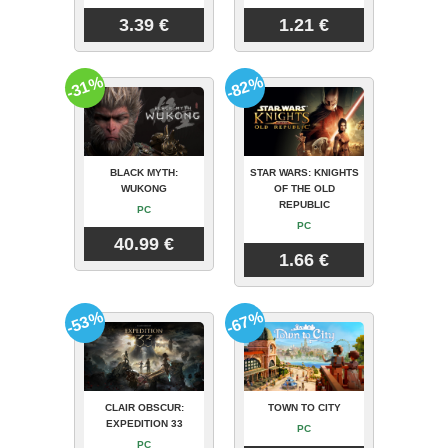
3.39 €
1.21 €
-31%
-82%
BLACK MYTH:
STAR WARS: KNIGHTS
WUKONG
OF THE OLD
REPUBLIC
PC
PC
40.99 €
1.66 €
-53%
-67%
CLAIR OBSCUR:
TOWN TO CITY
EXPEDITION 33
PC
PC