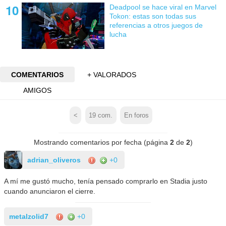
Deadpool se hace viral en Marvel
Tokon: estas son todas sus
referencias a otros juegos de
lucha
COMENTARIOS
+ VALORADOS
AMIGOS
<
19
com.
En foros
Mostrando comentarios por fecha (página
2
de
2
)
adrian_oliveros
+0
A mí me gustó mucho, tenía pensado comprarlo en Stadia justo
cuando anunciaron el cierre.
metalzolid7
+0