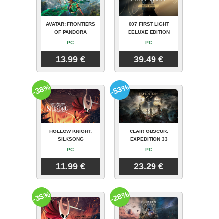
AVATAR: FRONTIERS
007 FIRST LIGHT
OF PANDORA
DELUXE EDITION
PC
PC
13.99 €
39.49 €
-38%
-53%
HOLLOW KNIGHT:
CLAIR OBSCUR:
SILKSONG
EXPEDITION 33
PC
PC
11.99 €
23.29 €
-35%
-28%