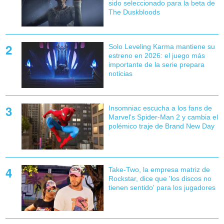
sido seleccionado para la beta de
The Duskbloods
Solo Leveling Karma mantiene su
estreno en 2026: el juego más
importante de la serie prepara
noticias
Insomniac escucha a los fans de
Marvel's Spider-Man 2 y cambia el
polémico traje de Brand New Day
Take-Two, la empresa matriz de
Rockstar, dice que 'los discos no
tienen sentido' para los jugadores