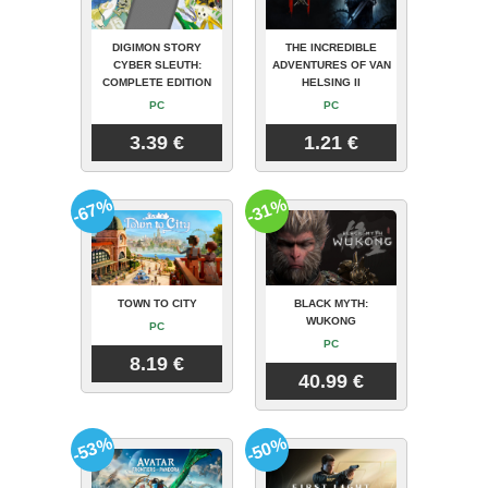
DIGIMON STORY
THE INCREDIBLE
CYBER SLEUTH:
ADVENTURES OF VAN
COMPLETE EDITION
HELSING II
PC
PC
3.39 €
1.21 €
-67%
-31%
TOWN TO CITY
BLACK MYTH:
WUKONG
PC
PC
8.19 €
40.99 €
-53%
-50%