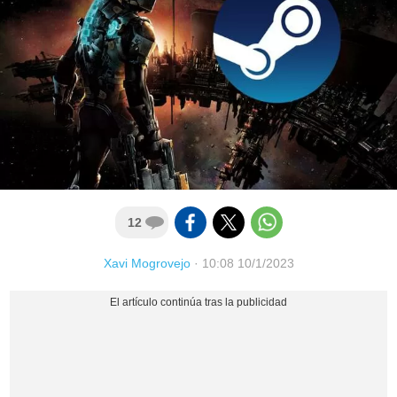
12
Xavi Mogrovejo
·
10:08 10/1/2023