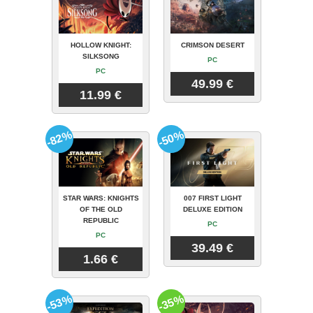
HOLLOW KNIGHT:
CRIMSON DESERT
SILKSONG
PC
PC
49.99 €
11.99 €
-82%
-50%
STAR WARS: KNIGHTS
007 FIRST LIGHT
OF THE OLD
DELUXE EDITION
REPUBLIC
PC
PC
39.49 €
1.66 €
-53%
-35%