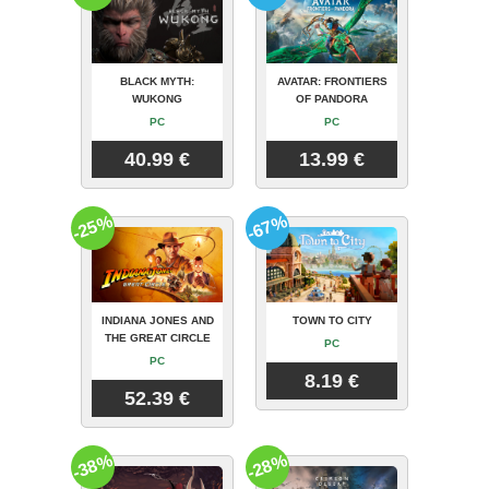
BLACK MYTH:
AVATAR: FRONTIERS
WUKONG
OF PANDORA
PC
PC
40.99 €
13.99 €
-25%
-67%
INDIANA JONES AND
TOWN TO CITY
THE GREAT CIRCLE
PC
PC
8.19 €
52.39 €
-38%
-28%