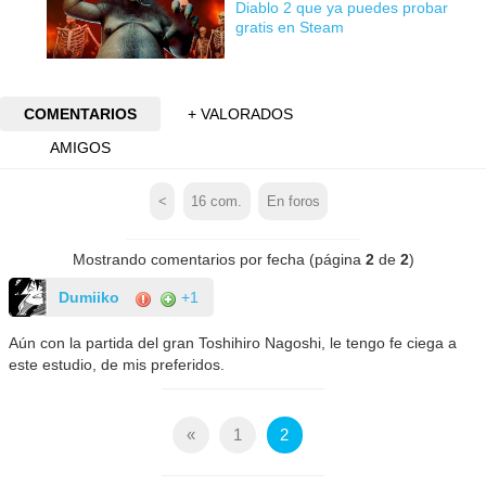
Diablo 2 que ya puedes probar
gratis en Steam
COMENTARIOS
+ VALORADOS
AMIGOS
<
16
com.
En foros
Mostrando comentarios por fecha (página
2
de
2
)
Dumiiko
+1
Aún con la partida del gran Toshihiro Nagoshi, le tengo fe ciega a
este estudio, de mis preferidos.
«
1
2