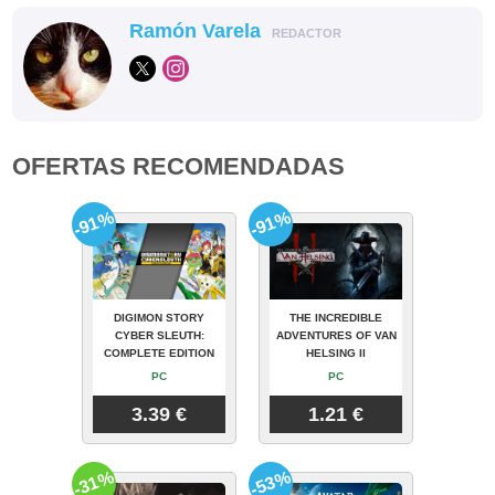
Ramón Varela
REDACTOR
OFERTAS RECOMENDADAS
-91%
-91%
DIGIMON STORY
THE INCREDIBLE
CYBER SLEUTH:
ADVENTURES OF VAN
COMPLETE EDITION
HELSING II
PC
PC
3.39 €
1.21 €
-31%
-53%