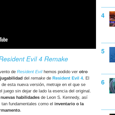
Resident Evil 4 Remake
evento de
Resident Evil
hemos podido ver
otro
jugabilidad
del
remake
de
Resident Evil 4
. El
 de esta nueva versión, metraje en el que se
 juego sin dejar de lado la esencia del original.
s
nuevas habilidades
de Leon S. Kennedy, así
s tan fundamentales como el
inventario o la
armamento
.