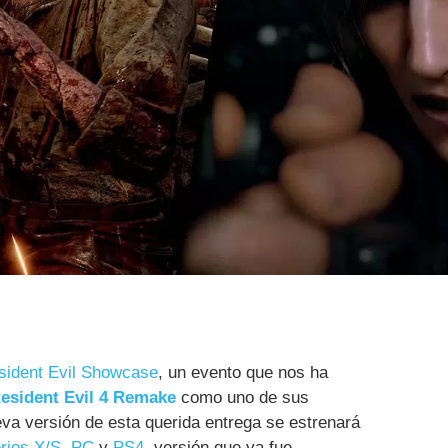
sident Evil Showcase
, un evento que nos ha
esident Evil 4 Remake
como uno de sus
ueva versión de esta querida entrega se estrenará
ries X/S
,
PC
y
PS4
, versión que ya fue