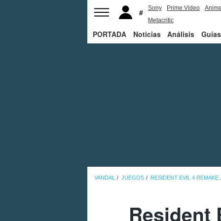
Sony
Prime Video
Anim
Metacritic
PORTADA
Noticias
Análisis
Guías
VANDAL
JUEGOS
RESIDENT EVIL 4 REMAKE
Resident 