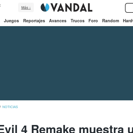
e
Más ↓
Juegos
Reportajes
Avances
Trucos
Foro
Random
Hard
NOTICIAS
Evil 4 Remake muestra 