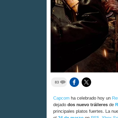
83
Capcom
ha celebrado hoy un
Re
dejado
dos nuevo tráileres
de
R
principales platos fuertes. La n
el
24 de marzo
en
PS5
,
Xbox Se