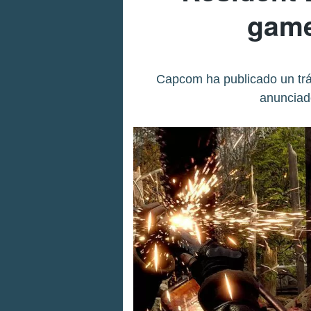
gamep
Capcom ha publicado un trá
anunciado