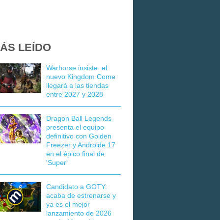
ÁS LEÍDO
Warhorse insiste: el
nuevo Kingdom Come
llegará a las tiendas
entre 2027 y 2028
Dragon Ball Legends
presenta el equipo
definitivo con Golden
Freezer y Androide 17
en el épico final de
'Super'
Candidato a GOTY:
acaba de estrenarse y
ya es el mejor
lanzamiento de 2026