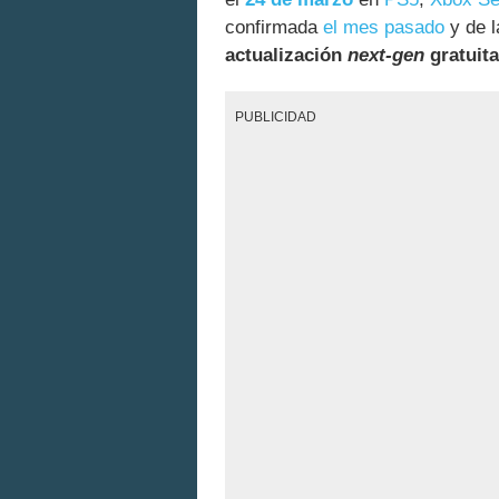
confirmada
el mes pasado
y de l
actualización
next-gen
gratuita
PUBLICIDAD