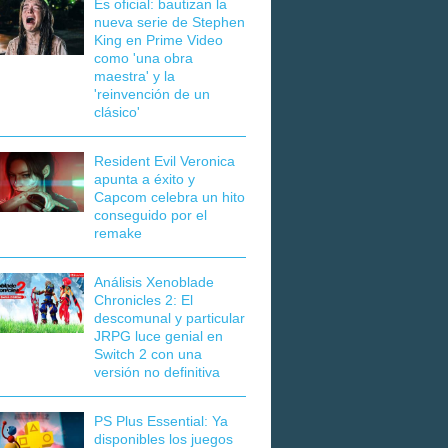
Es oficial: bautizan la
nueva serie de Stephen
King en Prime Video
como 'una obra
maestra' y la
'reinvención de un
clásico'
Resident Evil Veronica
apunta a éxito y
Capcom celebra un hito
conseguido por el
remake
Análisis Xenoblade
Chronicles 2: El
descomunal y particular
JRPG luce genial en
Switch 2 con una
versión no definitiva
PS Plus Essential: Ya
disponibles los juegos