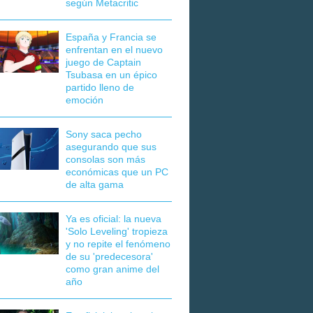
según Metacritic
España y Francia se
enfrentan en el nuevo
juego de Captain
Tsubasa en un épico
partido lleno de
emoción
Sony saca pecho
asegurando que sus
consolas son más
económicas que un PC
de alta gama
Ya es oficial: la nueva
'Solo Leveling' tropieza
y no repite el fenómeno
de su 'predecesora'
como gran anime del
año