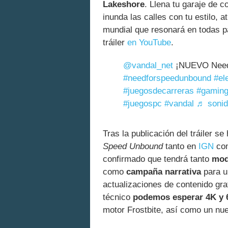
Lakeshore
. Llena tu garaje de 
inunda las calles con tu estilo,
mundial que resonará en todas pa
tráiler
en YouTube
.
@vandal_net
¡NUEVO Need 
#needforspeedunbound
#el
#juegosdecarreras
#gamin
#juegospc
#vandal
♬ sonido
Tras la publicación del tráiler s
Speed Unbound
tanto en
IGN
com
confirmado que tendrá tanto
mo
como
campaña narrativa
para u
actualizaciones de contenido grat
técnico
podemos esperar 4K y 
motor Frostbite, así como un nue