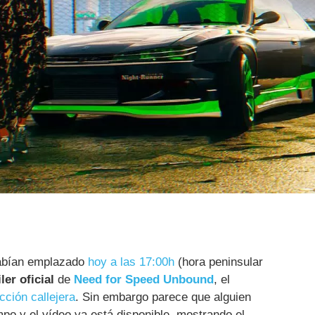
habían emplazado
hoy a las 17:00h
(hora peninsular
ler oficial
de
Need for Speed Unbound
, el
ción callejera
. Sin embargo parece que alguien
mpo y el vídeo ya está disponible, mostrando el