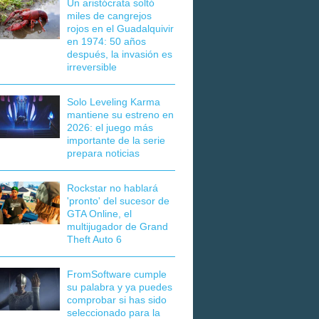
Un aristócrata soltó
miles de cangrejos
rojos en el Guadalquivir
en 1974: 50 años
después, la invasión es
irreversible
Solo Leveling Karma
mantiene su estreno en
2026: el juego más
importante de la serie
prepara noticias
Rockstar no hablará
'pronto' del sucesor de
GTA Online, el
multijugador de Grand
Theft Auto 6
FromSoftware cumple
su palabra y ya puedes
comprobar si has sido
seleccionado para la