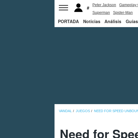
Peter Jackson
Gameplay 
Superman
Spider-Man
PORTADA
Noticias
Análisis
Guías
VANDAL
JUEGOS
NEED FOR SPEED UNBOU
Need for Spee