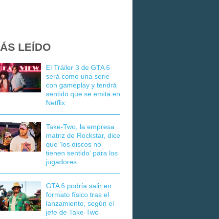
ÁS LEÍDO
El Tráiler 3 de GTA 6
será como una serie
con gameplay y tendrá
sentido que se emita en
Netflix
Take-Two, la empresa
matriz de Rockstar, dice
que 'los discos no
tienen sentido' para los
jugadores
GTA 6 podría salir en
formato físico tras el
lanzamiento, según el
jefe de Take-Two