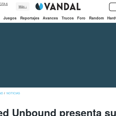
GTA 6
Más ↓
Juegos
Reportajes
Avances
Trucos
Foro
Random
Hard
ND
NOTICIAS
d Unbound presenta su 