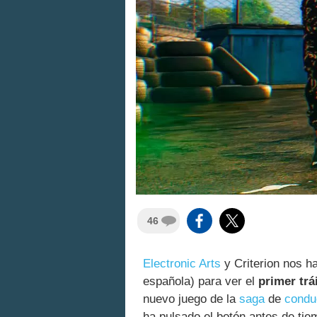
46
Electronic Arts
y Criterion nos 
española) para ver el
primer trái
nuevo juego de la
saga
de
conduc
ha pulsado el botón antes de tie