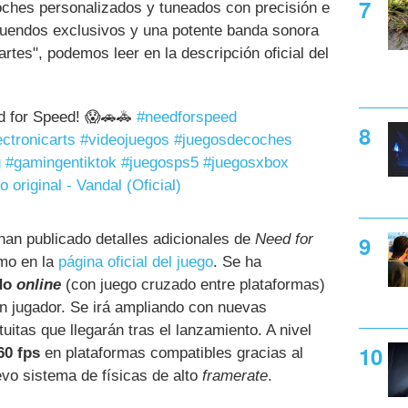
coches personalizados y tuneados con precisión e
 atuendos exclusivos y una potente banda sonora
rtes", podemos leer en la descripción oficial del
for Speed! 😱🚗🚓
#needforspeed
ectronicarts
#videojuegos
#juegosdecoches
g
#gamingentiktok
#juegosps5
#juegosxbox
 original - Vandal (Oficial)
e han publicado detalles adicionales de
Need for
o en la
página oficial del juego
. Se ha
do
online
(con juego cruzado entre plataformas)
n jugador. Se irá ampliando con nuevas
uitas que llegarán tras el lanzamiento. A nivel
60 fps
en plataformas compatibles gracias al
vo sistema de físicas de alto
framerate
.