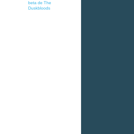
beta de The
Duskbloods