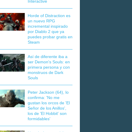
Interactive
Horde of Distraction es
un nuevo RPG
incremental inspirado
por Diablo 2 que ya
puedes probar gratis en
Steam
Así de diferente iba a
ser Demon's Souls: en
primera persona y con
monstruos de Dark
Souls
Peter Jackson (64), lo
confirma: 'No me
gustan los orcos de 'El
Señor de los Anillos',
los de 'El Hobbit' son
formidables'