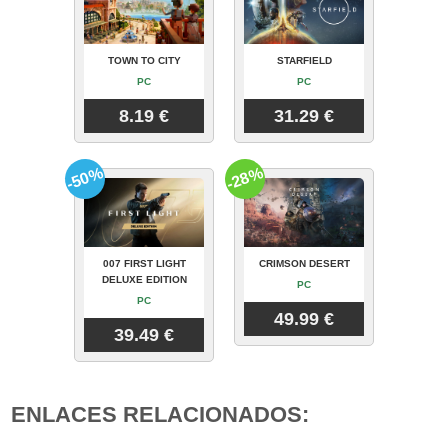
TOWN TO CITY
STARFIELD
PC
PC
8.19 €
31.29 €
-50%
-28%
007 FIRST LIGHT
CRIMSON DESERT
DELUXE EDITION
PC
PC
49.99 €
39.49 €
ENLACES RELACIONADOS: