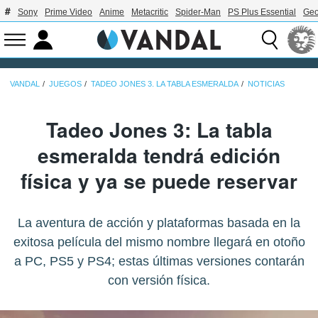
Sony
Prime Video
Anime
Metacritic
Spider-Man
PS Plus Essential
Geo
VANDAL
JUEGOS
TADEO JONES 3. LA TABLA ESMERALDA
NOTICIAS
Tadeo Jones 3: La tabla
esmeralda tendrá edición
física y ya se puede reservar
La aventura de acción y plataformas basada en la
exitosa película del mismo nombre llegará en otoño
a PC, PS5 y PS4; estas últimas versiones contarán
con versión física.