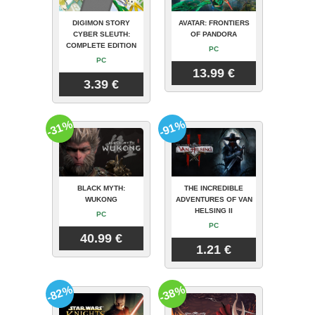
DIGIMON STORY
AVATAR: FRONTIERS
CYBER SLEUTH:
OF PANDORA
COMPLETE EDITION
PC
PC
13.99 €
3.39 €
-31%
-91%
BLACK MYTH:
THE INCREDIBLE
WUKONG
ADVENTURES OF VAN
HELSING II
PC
PC
40.99 €
1.21 €
-82%
-38%