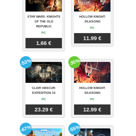
STAR WARS: KNIGHTS
HOLLOW KNIGHT:
OF THE OLD
SILKSONG
REPUBLIC
PC
PC
11.99 €
1.66 €
-53%
-35%
CLAIR OBSCUR:
HOLLOW KNIGHT:
EXPEDITION 33
SILKSONG
PC
PC
23.29 €
12.99 €
-67%
-55%