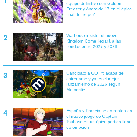
equipo definitivo con Golden
Freezer y Androide 17 en el épico
final de 'Super'
Warhorse insiste: el nuevo
Kingdom Come llegará a las
tiendas entre 2027 y 2028
Candidato a GOTY: acaba de
estrenarse y ya es el mejor
lanzamiento de 2026 según
Metacritic
España y Francia se enfrentan en
el nuevo juego de Captain
Tsubasa en un épico partido lleno
de emoción