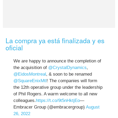
La compra ya está finalizada y es
oficial
We are happy to announce the completion of
the acquisition of
@CrystalDynamics
,
@EidosMontreal
, & soon to be renamed
@SquareEnixMtl
! The companies will form
the 12th operative group under the leadership
of Phil Rogers. A warm welcome to all new
colleagues.
https://t.co/9t5nHktjEo
—
Embracer Group (@embracergroup)
August
26, 2022