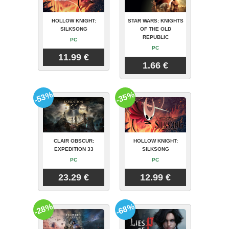
HOLLOW KNIGHT:
STAR WARS: KNIGHTS
SILKSONG
OF THE OLD
REPUBLIC
PC
PC
11.99 €
1.66 €
-53%
-35%
CLAIR OBSCUR:
HOLLOW KNIGHT:
EXPEDITION 33
SILKSONG
PC
PC
23.29 €
12.99 €
-28%
-68%