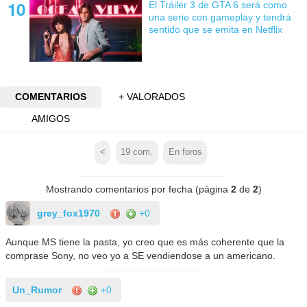
El Tráiler 3 de GTA 6 será como
una serie con gameplay y tendrá
sentido que se emita en Netflix
COMENTARIOS
+ VALORADOS
AMIGOS
<
19
com.
En foros
Mostrando comentarios por fecha (página
2
de
2
)
grey_fox1970
+0
Aunque MS tiene la pasta, yo creo que es más coherente que la
comprase Sony, no veo yo a SE vendiendose a un americano.
Un_Rumor
+0