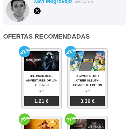
Xavi Mogrovejo
REDACTOR
OFERTAS RECOMENDADAS
-91%
-91%
THE INCREDIBLE
DIGIMON STORY
ADVENTURES OF VAN
CYBER SLEUTH:
HELSING II
COMPLETE EDITION
PC
PC
1.21 €
3.39 €
-25%
-31%