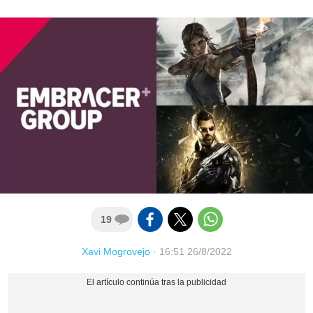
19
Xavi Mogrovejo
·
16:51 26/8/2022