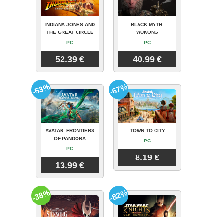
INDIANA JONES AND
BLACK MYTH:
THE GREAT CIRCLE
WUKONG
PC
PC
52.39 €
40.99 €
-53%
-67%
AVATAR: FRONTIERS
TOWN TO CITY
OF PANDORA
PC
PC
8.19 €
13.99 €
-38%
-82%