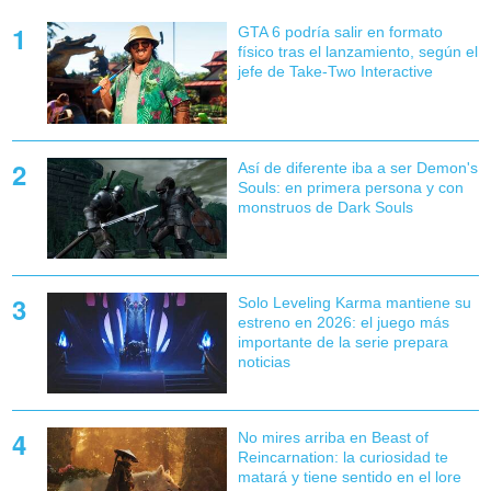
GTA 6 podría salir en formato
físico tras el lanzamiento, según el
jefe de Take-Two Interactive
Así de diferente iba a ser Demon's
Souls: en primera persona y con
monstruos de Dark Souls
Solo Leveling Karma mantiene su
estreno en 2026: el juego más
importante de la serie prepara
noticias
No mires arriba en Beast of
Reincarnation: la curiosidad te
matará y tiene sentido en el lore