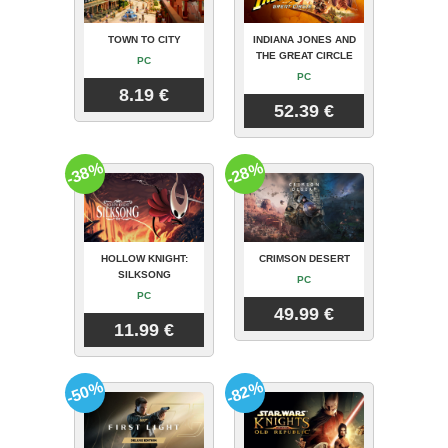
TOWN TO CITY
INDIANA JONES AND
THE GREAT CIRCLE
PC
PC
8.19 €
52.39 €
-38%
-28%
HOLLOW KNIGHT:
CRIMSON DESERT
SILKSONG
PC
PC
49.99 €
11.99 €
-50%
-82%