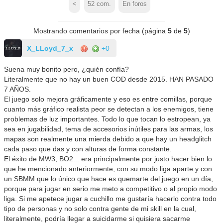
<
52
com.
En foros
Mostrando comentarios por fecha (página
5
de
5
)
X_LLoyd_7_x
+0
Suena muy bonito pero, ¿quién confía?
Literalmente que no hay un buen COD desde 2015. HAN PASADO
7 AÑOS.
El juego solo mejora gráficamente y eso es entre comillas, porque
cuanto más gráfico realista peor se detectan a los enemigos, tiene
problemas de luz importantes. Todo lo que tocan lo estropean, ya
sea en jugabilidad, tema de accesorios inútiles para las armas, los
mapas son realmente una mierda debido a que hay un headglitch
cada paso que das y con alturas de forma constante.
El éxito de MW3, BO2... era principalmente por justo hacer bien lo
que he mencionado anteriormente, con su modo liga aparte y con
un SBMM que lo único que hace es quemarte del juego en un día,
porque para jugar en serio me meto a competitivo o al propio modo
liga. Si me apetece jugar a cuchillo me gustaría hacerlo contra todo
tipo de personas y no solo contra gente de mi skill en la cual,
literalmente, podría llegar a suicidarme si quisiera sacarme