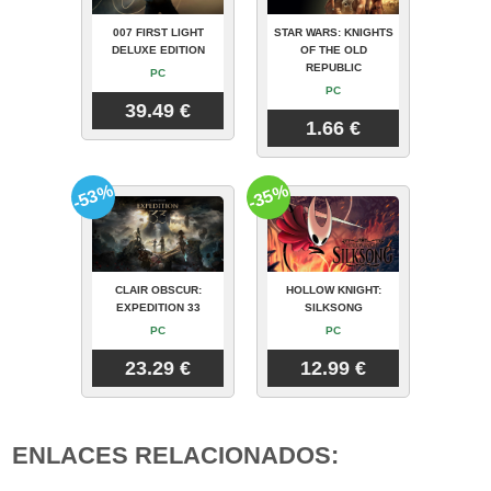
007 FIRST LIGHT
STAR WARS: KNIGHTS
DELUXE EDITION
OF THE OLD
REPUBLIC
PC
PC
39.49 €
1.66 €
-53%
-35%
CLAIR OBSCUR:
HOLLOW KNIGHT:
EXPEDITION 33
SILKSONG
PC
PC
23.29 €
12.99 €
ENLACES RELACIONADOS: