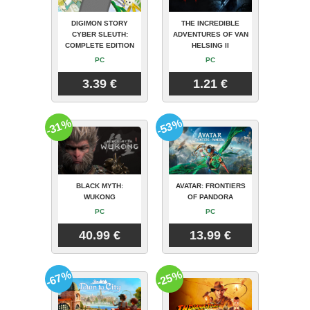
DIGIMON STORY
THE INCREDIBLE
CYBER SLEUTH:
ADVENTURES OF VAN
COMPLETE EDITION
HELSING II
PC
PC
3.39 €
1.21 €
-31%
-53%
BLACK MYTH:
AVATAR: FRONTIERS
WUKONG
OF PANDORA
PC
PC
40.99 €
13.99 €
-67%
-25%