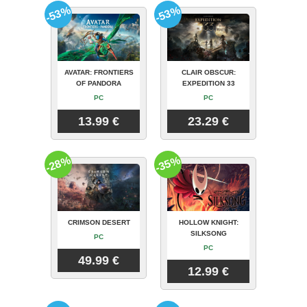
-53%
-53%
AVATAR: FRONTIERS
CLAIR OBSCUR:
OF PANDORA
EXPEDITION 33
PC
PC
13.99 €
23.29 €
-28%
-35%
CRIMSON DESERT
HOLLOW KNIGHT:
SILKSONG
PC
PC
49.99 €
12.99 €