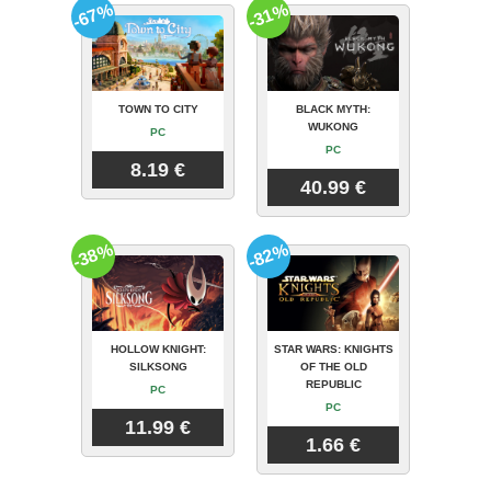
-67%
-31%
TOWN TO CITY
BLACK MYTH:
WUKONG
PC
PC
8.19 €
40.99 €
-38%
-82%
HOLLOW KNIGHT:
STAR WARS: KNIGHTS
SILKSONG
OF THE OLD
REPUBLIC
PC
PC
11.99 €
1.66 €