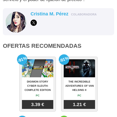
Cristina M. Pérez
COLABORADORA
OFERTAS RECOMENDADAS
-91%
-91%
DIGIMON STORY
THE INCREDIBLE
CYBER SLEUTH:
ADVENTURES OF VAN
COMPLETE EDITION
HELSING II
PC
PC
3.39 €
1.21 €