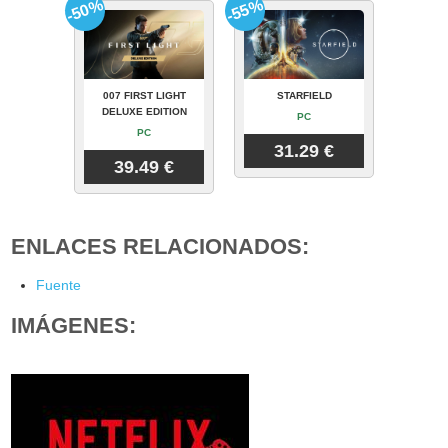
-50%
-55%
007 FIRST LIGHT
STARFIELD
DELUXE EDITION
PC
PC
31.29 €
39.49 €
ENLACES RELACIONADOS:
Fuente
IMÁGENES: