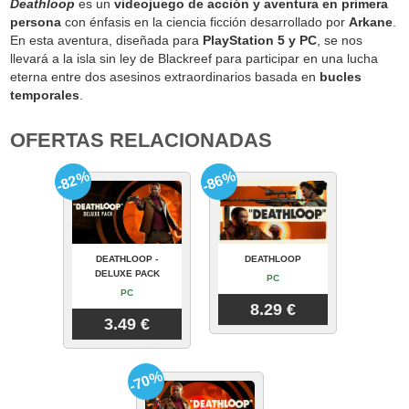
Deathloop
es un
videojuego de acción y aventura en primera
persona
con énfasis en la ciencia ficción desarrollado por
Arkane
.
En esta aventura, diseñada para
PlayStation 5 y PC
, se nos
llevará a la isla sin ley de Blackreef para participar en una lucha
eterna entre dos asesinos extraordinarios basada en
bucles
temporales
.
OFERTAS RELACIONADAS
-82%
-86%
DEATHLOOP -
DEATHLOOP
DELUXE PACK
PC
PC
8.29 €
3.49 €
-70%