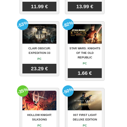
11.99 €
13.99 €
-53%
-82%
CLAIR OBSCUR:
STAR WARS: KNIGHTS
EXPEDITION 33
OF THE OLD
REPUBLIC
PC
PC
23.29 €
1.66 €
-35%
-50%
HOLLOW KNIGHT:
007 FIRST LIGHT
SILKSONG
DELUXE EDITION
PC
PC