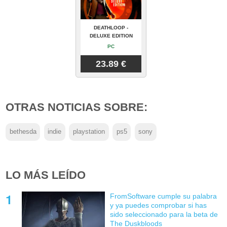
DEATHLOOP -
DELUXE EDITION
PC
23.89 €
OTRAS NOTICIAS SOBRE:
bethesda
indie
playstation
ps5
sony
LO MÁS LEÍDO
FromSoftware cumple su palabra
y ya puedes comprobar si has
sido seleccionado para la beta de
The Duskbloods