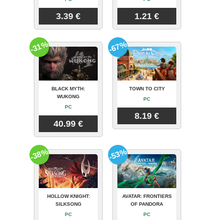
3.39 €
1.21 €
-31%
-67%
BLACK MYTH:
TOWN TO CITY
WUKONG
PC
PC
8.19 €
40.99 €
-38%
-53%
HOLLOW KNIGHT:
AVATAR: FRONTIERS
SILKSONG
OF PANDORA
PC
PC