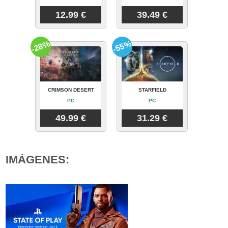
12.99 €
39.49 €
-28%
-55%
CRIMSON DESERT
STARFIELD
PC
PC
49.99 €
31.29 €
IMÁGENES: