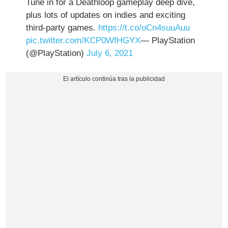
Tune in for a Deathloop gameplay deep dive,
plus lots of updates on indies and exciting
third-party games.
https://t.co/oCn4suuAuu
pic.twitter.com/KCP0WfHGYX
— PlayStation
(@PlayStation)
July 6, 2021