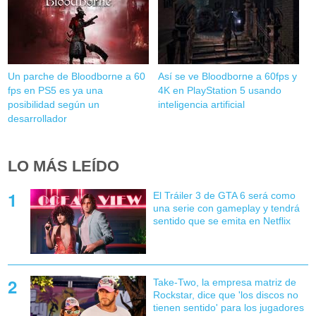
Un parche de Bloodborne a 60
Así se ve Bloodborne a 60fps y
fps en PS5 es ya una
4K en PlayStation 5 usando
posibilidad según un
inteligencia artificial
desarrollador
LO MÁS LEÍDO
El Tráiler 3 de GTA 6 será como
una serie con gameplay y tendrá
sentido que se emita en Netflix
Take-Two, la empresa matriz de
Rockstar, dice que 'los discos no
tienen sentido' para los jugadores