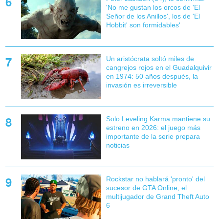
'No me gustan los orcos de 'El
Señor de los Anillos', los de 'El
Hobbit' son formidables'
Un aristócrata soltó miles de
cangrejos rojos en el Guadalquivir
en 1974: 50 años después, la
invasión es irreversible
Solo Leveling Karma mantiene su
estreno en 2026: el juego más
importante de la serie prepara
noticias
Rockstar no hablará 'pronto' del
sucesor de GTA Online, el
multijugador de Grand Theft Auto
6