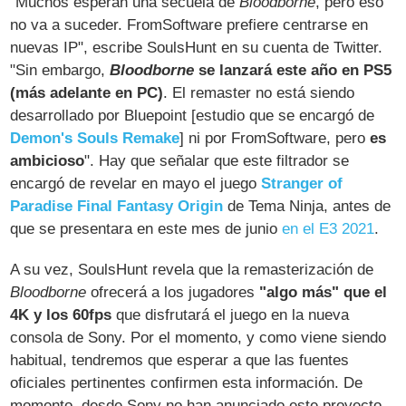
"Muchos esperan una secuela de
Bloodborne
, pero eso
no va a suceder. FromSoftware prefiere centrarse en
nuevas IP", escribe SoulsHunt en su cuenta de Twitter.
"Sin embargo,
Bloodborne
se lanzará este año en PS5
(más adelante en PC)
. El remaster no está siendo
desarrollado por Bluepoint [estudio que se encargó de
Demon's Souls Remake
] ni por FromSoftware, pero
es
ambicioso
". Hay que señalar que este filtrador se
encargó de revelar en mayo el juego
Stranger of
Paradise Final Fantasy Origin
de Tema Ninja, antes de
que se presentara en este mes de junio
en el E3 2021
.
A su vez, SoulsHunt revela que la remasterización de
Bloodborne
ofrecerá a los jugadores
"algo más" que el
4K y los 60fps
que disfrutará el juego en la nueva
consola de Sony. Por el momento, y como viene siendo
habitual, tendremos que esperar a que las fuentes
oficiales pertinentes confirmen esta información. De
momento, desde Sony no han anunciado este proyecto