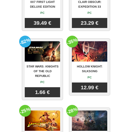
007 FIRST LIGHT
CLAIR OBSCUR:
DELUXE EDITION
EXPEDITION 33
PC
PC
39.49 €
23.29 €
-82%
-35%
STAR WARS: KNIGHTS
HOLLOW KNIGHT:
OF THE OLD
SILKSONG
REPUBLIC
PC
PC
12.99 €
1.66 €
-25%
-28%