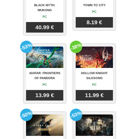
BLACK MYTH:
TOWN TO CITY
WUKONG
PC
PC
8.19 €
40.99 €
-53%
-38%
AVATAR: FRONTIERS
HOLLOW KNIGHT:
OF PANDORA
SILKSONG
PC
PC
13.99 €
11.99 €
-50%
-53%