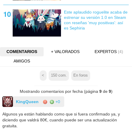
Este aplaudido roguelite acaba de
estrenar su versión 1.0 en Steam
con reseñas 'muy positivas': así
es Sephiria
COMENTARIOS
+ VALORADOS
EXPERTOS
(4)
AMIGOS
<
150
com.
En foros
Mostrando comentarios por fecha (página
9
de
9
)
KingQueen
+0
Algunos ya están hablando como que si fuera confirmado ya, y
diciendo que valdrá 80€, cuando puede ser una actualización
gratuita.