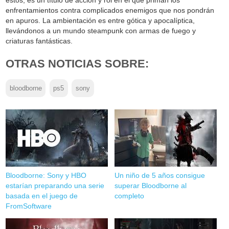
enfrentamientos contra complicados enemigos que nos pondrán
en apuros. La ambientación es entre gótica y apocalíptica,
llevándonos a un mundo steampunk con armas de fuego y
criaturas fantásticas.
OTRAS NOTICIAS SOBRE:
bloodborne
ps5
sony
Bloodborne: Sony y HBO
Un niño de 5 años consigue
estarían preparando una serie
superar Bloodborne al
basada en el juego de
completo
FromSoftware