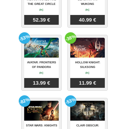
THE GREAT CIRCLE
WUKONG
PC
PC
52.39 €
40.99 €
-53%
-38%
AVATAR: FRONTIERS
HOLLOW KNIGHT:
OF PANDORA
SILKSONG
PC
PC
13.99 €
11.99 €
-82%
-53%
STAR WARS: KNIGHTS
CLAIR OBSCUR: