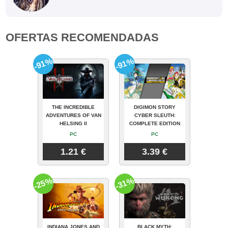
OFERTAS RECOMENDADAS
-91%
-91%
THE INCREDIBLE
DIGIMON STORY
ADVENTURES OF VAN
CYBER SLEUTH:
HELSING II
COMPLETE EDITION
PC
PC
1.21 €
3.39 €
-25%
-31%
INDIANA JONES AND
BLACK MYTH: