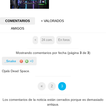
COMENTARIOS
+ VALORADOS
AMIGOS
<
24
com.
En foros
Mostrando comentarios por fecha (página
3
de
3
)
_Snake
+0
Ojalá Dead Space.
«
2
3
Los comentarios de la noticia están cerrados porque es demasiado
antigua.