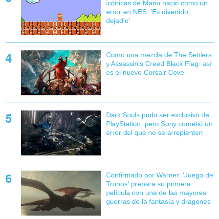
icónicas de Mario nació como un
error en NES: 'Es divertido,
dejadlo'
Como una mezcla de The Settlers
y Assassin's Creed Black Flag: así
es el nuevo Corsair Cove
Dark Souls pudo ser exclusivo de
PlayStation, pero Sony cometió un
error del que no se arrepienten
Confirmado por Warner: 'Juego de
Tronos' prepara su primera
película con una de las mayores
guerras de la fantasía y dragones