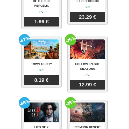
OF THE OLD
EXPEDITION 33
REPUBLIC
PC
PC
23.29 €
1.66 €
-67%
-35%
TOWN TO CITY
HOLLOW KNIGHT:
SILKSONG
PC
PC
8.19 €
12.99 €
-68%
-28%
LIES OF P
CRIMSON DESERT