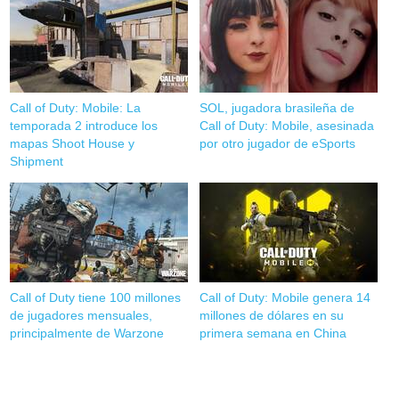
Call of Duty: Mobile: La
SOL, jugadora brasileña de
temporada 2 introduce los
Call of Duty: Mobile, asesinada
mapas Shoot House y
por otro jugador de eSports
Shipment
Call of Duty tiene 100 millones
Call of Duty: Mobile genera 14
de jugadores mensuales,
millones de dólares en su
principalmente de Warzone
primera semana en China