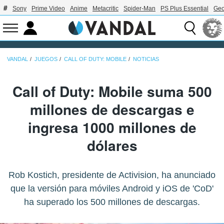
Sony
Prime Video
Anime
Metacritic
Spider-Man
PS Plus Essential
Geo
VANDAL
JUEGOS
CALL OF DUTY: MOBILE
NOTICIAS
Call of Duty: Mobile suma 500
millones de descargas e
ingresa 1000 millones de
dólares
Rob Kostich, presidente de Activision, ha anunciado
que la versión para móviles Android y iOS de 'CoD'
ha superado los 500 millones de descargas.