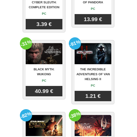
CYBER SLEUTH:
OF PANDORA
COMPLETE EDITION
PC
PC
13.99 €
3.39 €
-31%
-91%
BLACK MYTH:
THE INCREDIBLE
WUKONG
ADVENTURES OF VAN
HELSING II
PC
PC
40.99 €
1.21 €
-82%
-38%