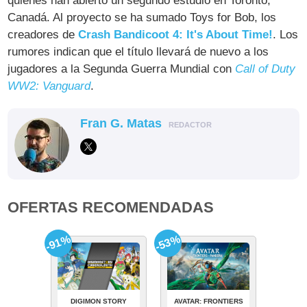
quienes han abierto un segundo estudio en Toronto,
Canadá. Al proyecto se ha sumado Toys for Bob, los
creadores de
Crash Bandicoot 4: It's About Time!
. Los
rumores indican que el título llevará de nuevo a los
jugadores a la Segunda Guerra Mundial con
Call of Duty
WW2: Vanguard
.
Fran G. Matas
REDACTOR
OFERTAS RECOMENDADAS
-91%
-53%
DIGIMON STORY
AVATAR: FRONTIERS