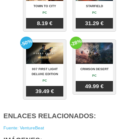
TOWN TO CITY
STARFIELD
PC
PC
8.19 €
31.29 €
-50%
-28%
007 FIRST LIGHT
CRIMSON DESERT
DELUXE EDITION
PC
PC
49.99 €
39.49 €
ENLACES RELACIONADOS:
Fuente: VentureBeat