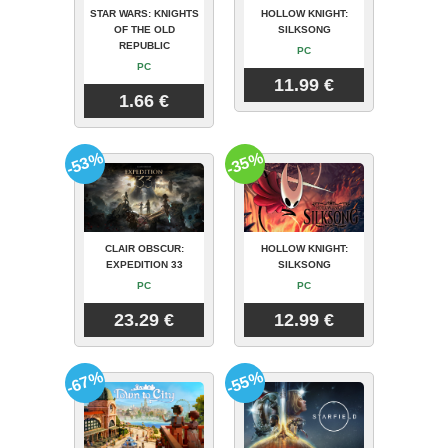
STAR WARS: KNIGHTS
HOLLOW KNIGHT:
OF THE OLD
SILKSONG
REPUBLIC
PC
PC
11.99 €
1.66 €
-53%
-35%
CLAIR OBSCUR:
HOLLOW KNIGHT:
EXPEDITION 33
SILKSONG
PC
PC
23.29 €
12.99 €
-67%
-55%