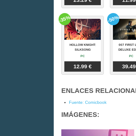
23.29 €
11.99
-35%
-50%
HOLLOW KNIGHT:
007 FIRST 
SILKSONG
DELUXE ED
PC
PC
12.99 €
39.49
ENLACES RELACIONA
Fuente: Comicbook
IMÁGENES: