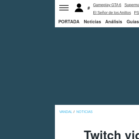
Gameplay GTA 6
Superm
El Señor de los Anillos
PS
PORTADA
Noticias
Análisis
Guías
VANDAL
NOTICIAS
Twitch vi