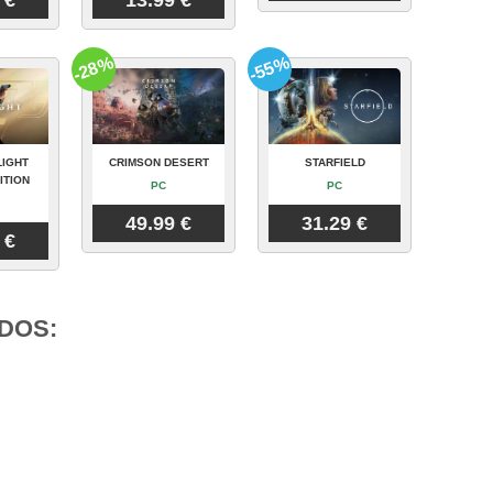
 €
13.99 €
-28%
-55%
LIGHT
CRIMSON DESERT
STARFIELD
ITION
PC
PC
49.99 €
31.29 €
 €
DOS: