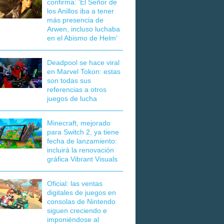
confirma: 'El Señor de
los Anillos iba a tener
más presencia de
Arwen, incluso luchaba
en el Abismo de Helm'
Deadpool se hace viral
en Marvel Tokon: estas
son todas sus
referencias a otros
juegos de lucha
Minecraft, mejorado
para Switch 2, ya tiene
fecha de lanzamiento:
incluirá la renovación
gráfica Vibrant Visuals
Oficial: las ventas
digitales de juegos en
consolas de Nintendo
siguen creciendo e
imponiéndose al