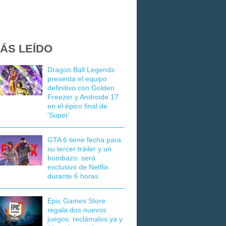
ÁS LEÍDO
Dragon Ball Legends
presenta el equipo
definitivo con Golden
Freezer y Androide 17
en el épico final de
'Super'
GTA 6 tiene fecha para
su tercer tráiler y un
bombazo: será
exclusivo de Netflix
durante 6 horas
Epic Games Store
regala dos nuevos
juegos: reclámalos ya y