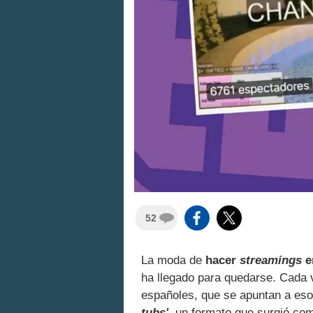
52
La moda de
hacer
streamings
e
ha llegado para quedarse. Cada 
españoles, que se apuntan a eso
tubs'
, un formato que surgió com