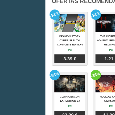
OFERTAS RECOMEND
-91%
-91%
DIGIMON STORY
THE INCRE
CYBER SLEUTH:
ADVENTURES
COMPLETE EDITION
HELSING
PC
PC
3.39 €
1.21
-53%
-38%
CLAIR OBSCUR:
HOLLOW KN
EXPEDITION 33
SILKSO
PC
PC