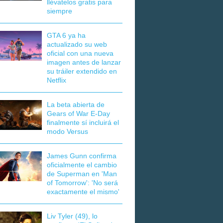
llévatelos gratis para
siempre
GTA 6 ya ha
actualizado su web
oficial con una nueva
imagen antes de lanzar
su tráiler extendido en
Netflix
La beta abierta de
Gears of War E-Day
finalmente sí incluirá el
modo Versus
James Gunn confirma
oficialmente el cambio
de Superman en 'Man
of Tomorrow': 'No será
exactamente el mismo'
Liv Tyler (49), lo