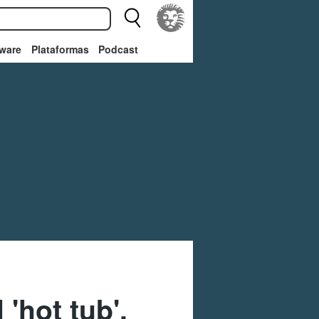
ware
Plataformas
Podcast
'hot tub',