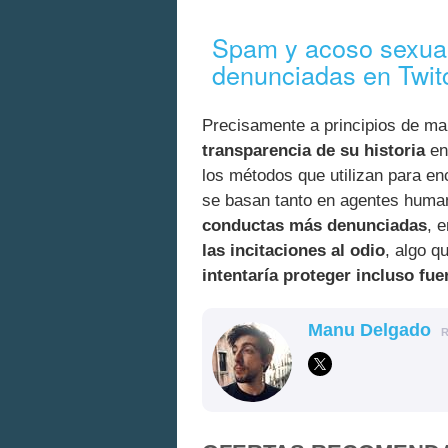
Spam y acoso sexual
denunciadas en Twit
Precisamente a principios de m
transparencia de su historia
en
los métodos que utilizan para en
se basan tanto en agentes human
conductas más denunciadas
, 
las incitaciones al odio
, algo q
intentaría proteger incluso fu
Manu Delgado