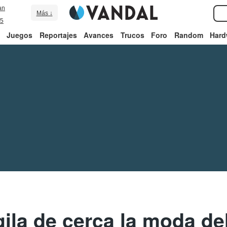
an
Más ↓
5
Juegos
Reportajes
Avances
Trucos
Foro
Random
Hard
gila de cerca la moda del 