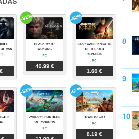
ADAS
-31%
-82%
DIBLE
BLACK MYTH:
STAR WARS: KNIGHTS
 OF VAN
WUKONG
OF THE OLD
 II
REPUBLIC
PC
PC
40.99 €
 €
1.66 €
-53%
-67%
IGHT:
AVATAR: FRONTIERS
TOWN TO CITY
NG
OF PANDORA
PC
PC
8.19 €