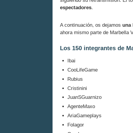
siguiendo su retransmisión. El to
espectadores
.
A continuación, os dejamos
una 
ahora mismo parte de Marbella V
Los 150 integrantes de Ma
Ibai
CooLifeGame
Rubius
Cristinini
JuanSGuarnizo
AgenteMaxo
AriaGameplays
Folagor