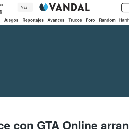
an
Más ↓
5
Juegos
Reportajes
Avances
Trucos
Foro
Random
Hard
ce con GTA Online arra