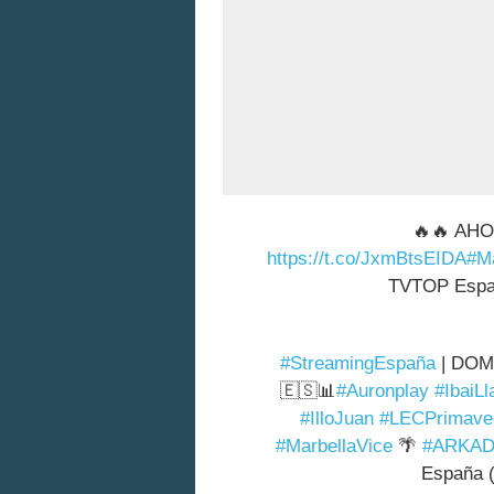
🔥🔥 AHO
https://t.co/JxmBtsEIDA
#Ma
TVTOP Espa
#StreamingEspaña
| DOMI
🇪🇸📊
#Auronplay
#IbaiLl
#IlloJuan
#LECPrimaver
#MarbellaVice
🌴
#ARKAD
España 