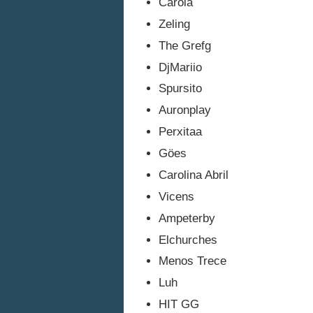
Carola
Zeling
The Grefg
DjMariio
Spursito
Auronplay
Perxitaa
Göes
Carolina Abril
Vicens
Ampeterby
Elchurches
Menos Trece
Luh
HIT GG