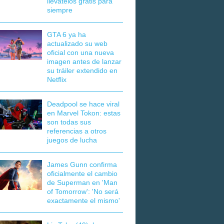
llévatelos gratis para
siempre
GTA 6 ya ha
actualizado su web
oficial con una nueva
imagen antes de lanzar
su tráiler extendido en
Netflix
Deadpool se hace viral
en Marvel Tokon: estas
son todas sus
referencias a otros
juegos de lucha
James Gunn confirma
oficialmente el cambio
de Superman en 'Man
of Tomorrow': 'No será
exactamente el mismo'