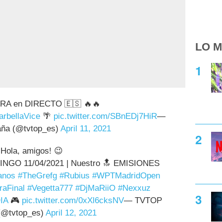
LO M
RA en DIRECTO 🇪🇸 🔥🔥
rbellaVice
🌴
pic.twitter.com/SBnEDj7HiR
—
ña (@tvtop_es)
April 11, 2021
Hola, amigos! 😉
NGO 11/04/2021 | Nuestro 🔝 EMISIONES
anos
#TheGrefg
#Rubius
#WPTMadridOpen
aFinal
#Vegetta777
#DjMaRiiO
#Nexxuz
IA
🎮
pic.twitter.com/0xXl6cksNV
— TVTOP
(@tvtop_es)
April 12, 2021