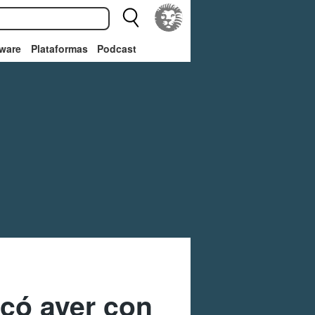
ware
Plataformas
Podcast
ncó ayer con