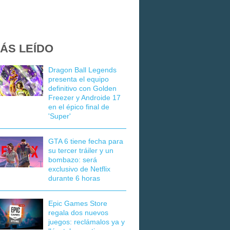
ÁS LEÍDO
Dragon Ball Legends
presenta el equipo
definitivo con Golden
Freezer y Androide 17
en el épico final de
'Super'
GTA 6 tiene fecha para
su tercer tráiler y un
bombazo: será
exclusivo de Netflix
durante 6 horas
Epic Games Store
regala dos nuevos
juegos: reclámalos ya y