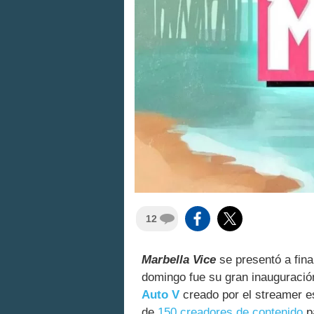
12
Marbella Vice
se presentó a fin
domingo fue su gran inauguración
Auto V
creado por el streamer 
de
150 creadores de contenido
pa