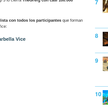
p 3 lo cierra
TheGrefg con casi 100.000
lista con todos los participantes
que forman
ice:
rbella Vice