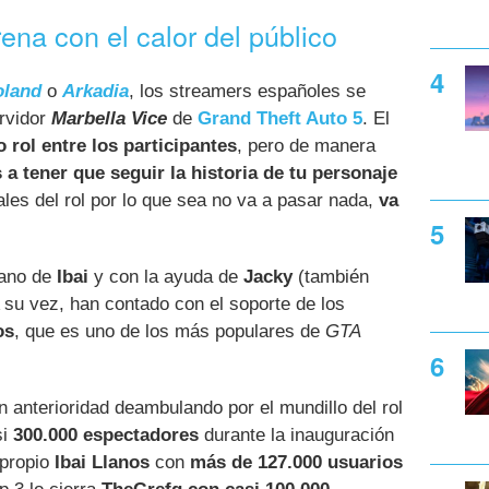
ena con el calor del público
oland
o
Arkadia
, los streamers españoles se
ervidor
Marbella Vice
de
Grand Theft Auto 5
. El
 rol entre los participantes
, pero de manera
 a tener que seguir la historia de tu personaje
ales del rol por lo que sea no va a pasar nada,
va
mano de
Ibai
y con la ayuda de
Jacky
(también
u vez, han contado con el soporte de los
os
, que es uno de los más populares de
GTA
n anterioridad deambulando por el mundillo del rol
si
300.000 espectadores
durante la inauguración
 propio
Ibai Llanos
con
más de 127.000 usuarios