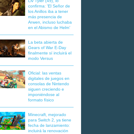
Liv Tyler (49), lo
confirma: 'El Señor de
los Anillos iba a tener
más presencia de
Arwen, incluso luchaba
en el Abismo de Helm'
La beta abierta de
Gears of War E-Day
finalmente sí incluirá el
modo Versus
Oficial: las ventas
digitales de juegos en
consolas de Nintendo
siguen creciendo e
imponiéndose al
formato físico
Minecraft, mejorado
para Switch 2, ya tiene
fecha de lanzamiento:
incluirá la renovación