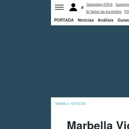
Gameplay GTA 6
Superm
El Señor de los Anillos
PS
PORTADA
Noticias
Análisis
Guías
VANDAL
NOTICIAS
Marbella Vi