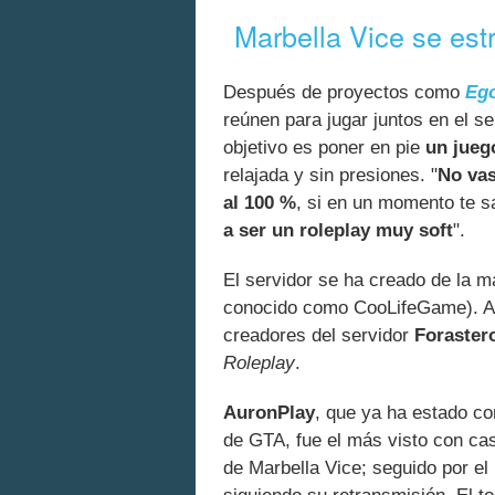
Marbella Vice se estr
Después de proyectos como
Eg
reúnen para jugar juntos en el s
objetivo es poner en pie
un juego
relajada y sin presiones. "
No vas
al 100 %
, si en un momento te s
a ser un roleplay muy soft
".
El servidor se ha creado de la 
conocido como CooLifeGame). A s
creadores del servidor
Foraster
Roleplay
.
AuronPlay
, que ya ha estado co
de GTA, fue el más visto con ca
de Marbella Vice; seguido por el