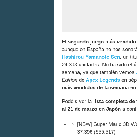
El
segundo juego más vendido 
aunque en España no nos sonará
Hashirou Yamanote Sen
, un tí
24.393 unidades. No ha sido el ú
semana, ya que también vemos
Edition
de
Apex Legends
en sép
más vendidos de la semana en
Podéis ver la
lista completa de
al 21 de marzo en Japón
a cont
[NSW] Super Mario 3D Wor
37.396 (555.517)