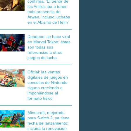
confirma: 'El Señor de
los Anillos iba a tener
más presencia de
Arwen, incluso luchaba
en el Abismo de Helm'
Deadpool se hace viral
en Marvel Tokon: estas
son todas sus
referencias a otros
juegos de lucha
Oficial: las ventas
digitales de juegos en
consolas de Nintendo
siguen creciendo e
imponiéndose al
formato físico
Minecraft, mejorado
para Switch 2, ya tiene
fecha de lanzamiento:
incluirá la renovación