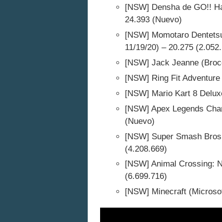
[NSW] Densha de GO!! Ha
24.393 (Nuevo)
[NSW] Momotaro Dentetsu
11/19/20) – 20.275 (2.052
[NSW] Jack Jeanne (Brocc
[NSW] Ring Fit Adventure 
[NSW] Mario Kart 8 Deluxe
[NSW] Apex Legends Champi
(Nuevo)
[NSW] Super Smash Bros. 
(4.208.669)
[NSW] Animal Crossing: N
(6.699.716)
[NSW] Minecraft (Microsof