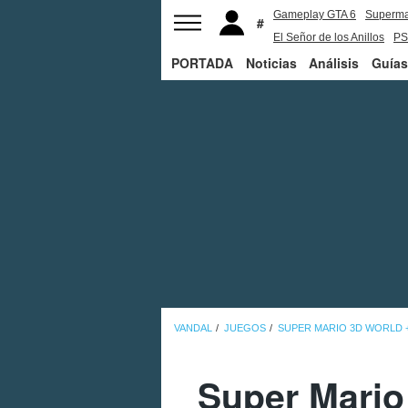
Gameplay GTA 6
Superm
El Señor de los Anillos
PS
PORTADA
Noticias
Análisis
Guías
VANDAL
JUEGOS
SUPER MARIO 3D WORLD 
Super Mario