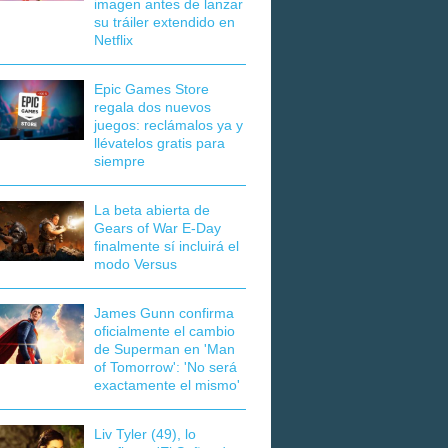
imagen antes de lanzar
su tráiler extendido en
Netflix
Epic Games Store
regala dos nuevos
juegos: reclámalos ya y
llévatelos gratis para
siempre
La beta abierta de
Gears of War E-Day
finalmente sí incluirá el
modo Versus
James Gunn confirma
oficialmente el cambio
de Superman en 'Man
of Tomorrow': 'No será
exactamente el mismo'
Liv Tyler (49), lo