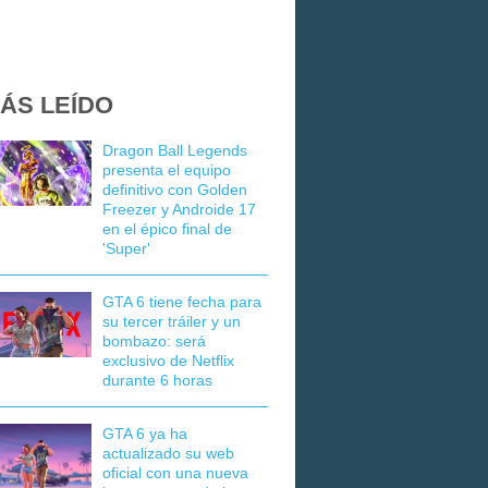
ÁS LEÍDO
Dragon Ball Legends
presenta el equipo
definitivo con Golden
Freezer y Androide 17
en el épico final de
'Super'
GTA 6 tiene fecha para
su tercer tráiler y un
bombazo: será
exclusivo de Netflix
durante 6 horas
GTA 6 ya ha
actualizado su web
oficial con una nueva