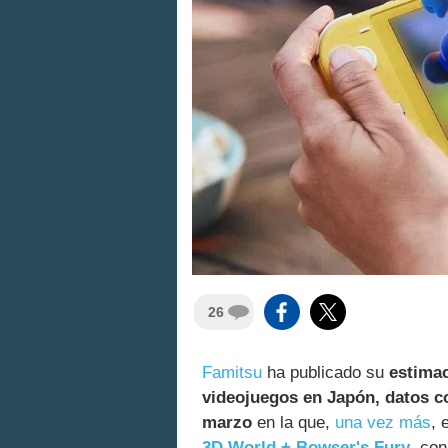
26
Famitsu
ha publicado su
estimac
videojuegos en Japón, datos co
marzo
en la que,
una vez más
, 
3D World + Bowser's Fury
, co