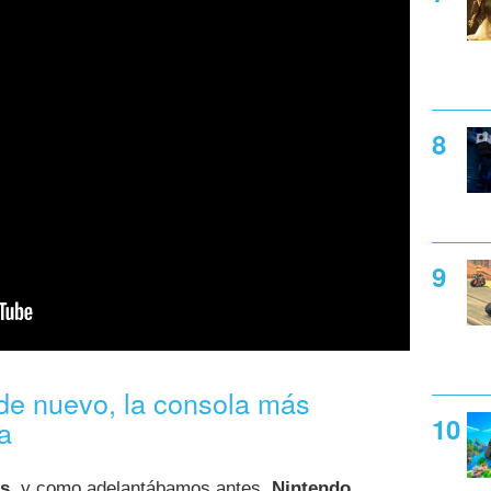
de nuevo, la consola más
a
as
, y como adelantábamos antes,
Nintendo