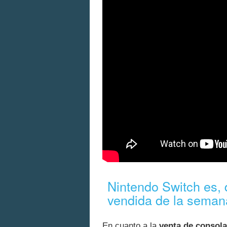
Nintendo Switch es, 
vendida de la seman
En cuanto a la
venta de consol