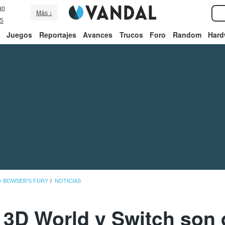
an
Más ↓
5
Juegos
Reportajes
Avances
Trucos
Foro
Random
Hard
+ BOWSER'S FURY
NOTICIAS
 3D World y Switch son 