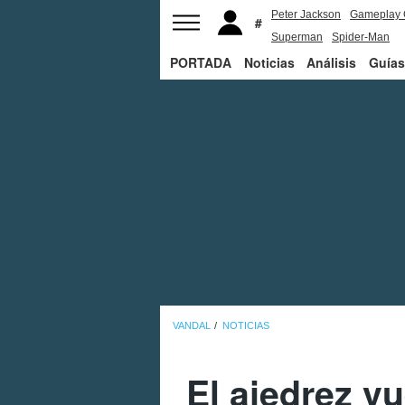
Peter Jackson
Gameplay 
Superman
Spider-Man
PORTADA
Noticias
Análisis
Guías
VANDAL
NOTICIAS
El ajedrez v