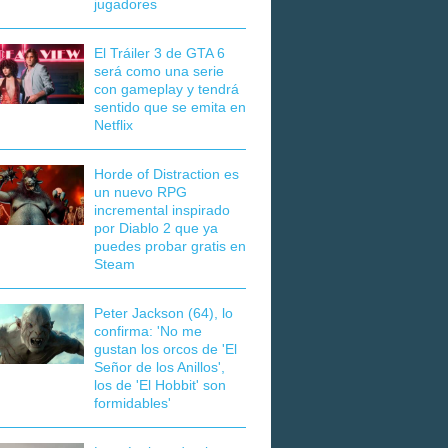
jugadores
El Tráiler 3 de GTA 6
será como una serie
con gameplay y tendrá
sentido que se emita en
Netflix
Horde of Distraction es
un nuevo RPG
incremental inspirado
por Diablo 2 que ya
puedes probar gratis en
Steam
Peter Jackson (64), lo
confirma: 'No me
gustan los orcos de 'El
Señor de los Anillos',
los de 'El Hobbit' son
formidables'