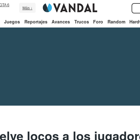
GTA 6
Más ↓
Juegos
Reportajes
Avances
Trucos
Foro
Random
Hard
uelve locos a los jugador