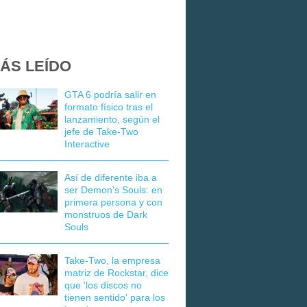
ÁS LEÍDO
GTA 6 podría salir en
formato físico tras el
lanzamiento, según el
jefe de Take-Two
Interactive
Así de diferente iba a
ser Demon's Souls: en
primera persona y con
monstruos de Dark
Souls
Take-Two, la empresa
matriz de Rockstar, dice
que 'los discos no
tienen sentido' para los