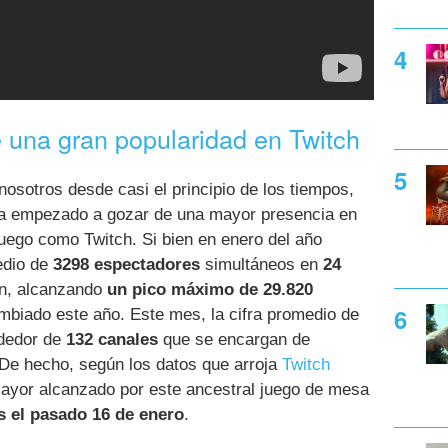
de una gran popularidad en Twitch
nosotros desde casi el principio de los tiempos,
ha empezado a gozar de una mayor presencia en
uego como Twitch. Si bien en enero del año
edio de
3298 espectadores
simultáneos en
24
on, alcanzando
un pico máximo de 29.820
mbiado este año. Este mes, la cifra promedio de
ededor de
132 canales
que se encargan de
. De hecho, según los datos que arroja
Twitch
 mayor alcanzado por este ancestral juego de mesa
s el pasado 16 de enero
.