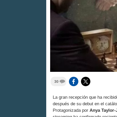
30
La gran recepción que ha recibi
después de su debut en el catál
Protagonizada por
Anya Taylor-
streaming ha confirmado recien