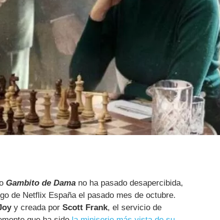
do
Gambito de Dama
no ha pasado desapercibida,
ogo de Netflix España el pasado mes de octubre.
Joy
y creada por
Scott Frank
, el servicio de
temente que ha sido
la miniserie más vista de su