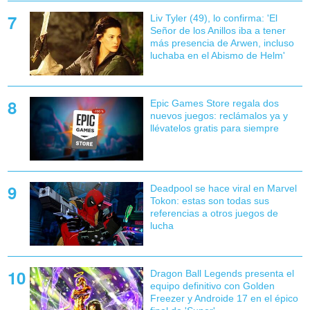
Liv Tyler (49), lo confirma: 'El
Señor de los Anillos iba a tener
más presencia de Arwen, incluso
luchaba en el Abismo de Helm'
Epic Games Store regala dos
nuevos juegos: reclámalos ya y
llévatelos gratis para siempre
Deadpool se hace viral en Marvel
Tokon: estas son todas sus
referencias a otros juegos de
lucha
Dragon Ball Legends presenta el
equipo definitivo con Golden
Freezer y Androide 17 en el épico