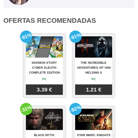
OFERTAS RECOMENDADAS
-91%
-91%
DIGIMON STORY
THE INCREDIBLE
CYBER SLEUTH:
ADVENTURES OF VAN
COMPLETE EDITION
HELSING II
PC
PC
3.39 €
1.21 €
-31%
-82%
BLACK MYTH:
STAR WARS: KNIGHTS