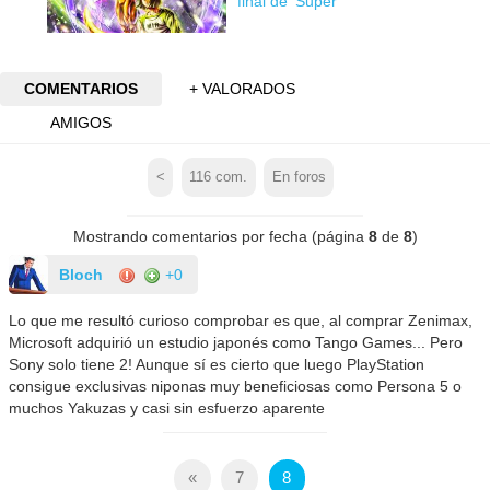
final de 'Super'
COMENTARIOS
+ VALORADOS
AMIGOS
<
116
com.
En foros
Mostrando comentarios por fecha (página
8
de
8
)
Bloch
+0
Lo que me resultó curioso comprobar es que, al comprar Zenimax,
Microsoft adquirió un estudio japonés como Tango Games... Pero
Sony solo tiene 2! Aunque sí es cierto que luego PlayStation
consigue exclusivas niponas muy beneficiosas como Persona 5 o
muchos Yakuzas y casi sin esfuerzo aparente
«
7
8