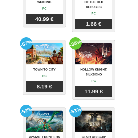
WUKONG
OF THE OLD
REPUBLIC
PC
PC
40.99 €
1.66 €
-67%
-38%
TOWN TO CITY
HOLLOW KNIGHT:
SILKSONG
PC
PC
8.19 €
11.99 €
-53%
-53%
AVATAR: FRONTIERS
CLAIR OBSCUR: