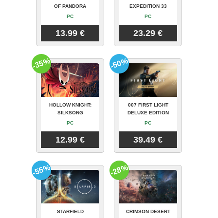
OF PANDORA
EXPEDITION 33
PC
PC
13.99 €
23.29 €
-35%
-50%
HOLLOW KNIGHT:
007 FIRST LIGHT
SILKSONG
DELUXE EDITION
PC
PC
12.99 €
39.49 €
-55%
-28%
STARFIELD
CRIMSON DESERT