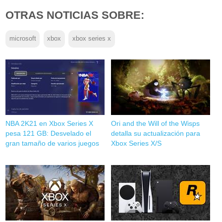
OTRAS NOTICIAS SOBRE:
microsoft
xbox
xbox series x
NBA 2K21 en Xbox Series X
Ori and the Will of the Wisps
pesa 121 GB: Desvelado el
detalla su actualización para
gran tamaño de varios juegos
Xbox Series X/S