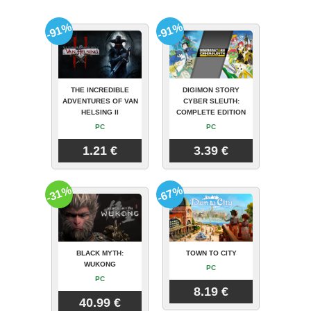
-91%
-91%
THE INCREDIBLE
DIGIMON STORY
ADVENTURES OF VAN
CYBER SLEUTH:
HELSING II
COMPLETE EDITION
PC
PC
1.21 €
3.39 €
-31%
-67%
BLACK MYTH:
TOWN TO CITY
WUKONG
PC
PC
8.19 €
40.99 €