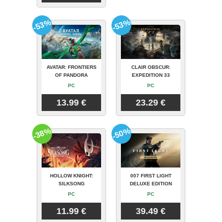
-53%
-53%
AVATAR: FRONTIERS
CLAIR OBSCUR:
OF PANDORA
EXPEDITION 33
PC
PC
13.99 €
23.29 €
-38%
-50%
HOLLOW KNIGHT:
007 FIRST LIGHT
SILKSONG
DELUXE EDITION
PC
PC
11.99 €
39.49 €