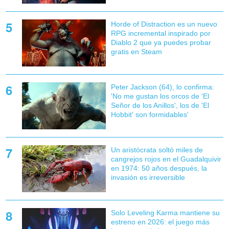
Horde of Distraction es un nuevo
RPG incremental inspirado por
Diablo 2 que ya puedes probar
gratis en Steam
Peter Jackson (64), lo confirma:
'No me gustan los orcos de 'El
Señor de los Anillos', los de 'El
Hobbit' son formidables'
Un aristócrata soltó miles de
cangrejos rojos en el Guadalquivir
en 1974: 50 años después, la
invasión es irreversible
Solo Leveling Karma mantiene su
estreno en 2026: el juego más