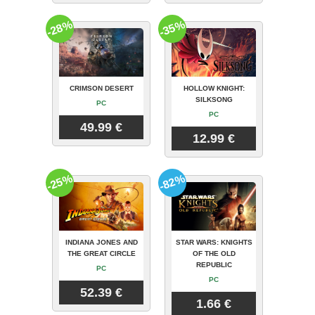
-28%
-35%
CRIMSON DESERT
HOLLOW KNIGHT:
SILKSONG
PC
PC
49.99 €
12.99 €
-25%
-82%
INDIANA JONES AND
STAR WARS: KNIGHTS
THE GREAT CIRCLE
OF THE OLD
REPUBLIC
PC
PC
52.39 €
1.66 €