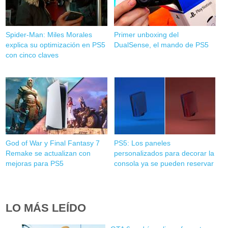
Spider-Man: Miles Morales
Primer unboxing del
explica su optimización en PS5
DualSense, el mando de PS5
con cinco claves
God of War y Final Fantasy 7
PS5: Los paneles
Remake se actualizan con
personalizados para decorar la
mejoras para PS5
consola ya se pueden reservar
LO MÁS LEÍDO