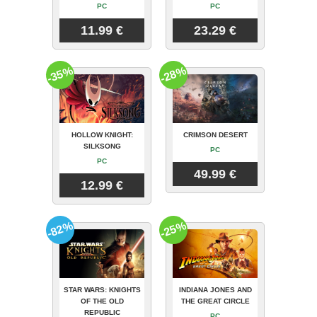
PC
PC
11.99 €
23.29 €
-35%
-28%
HOLLOW KNIGHT:
CRIMSON DESERT
SILKSONG
PC
PC
49.99 €
12.99 €
-82%
-25%
STAR WARS: KNIGHTS
INDIANA JONES AND
OF THE OLD
THE GREAT CIRCLE
REPUBLIC
PC