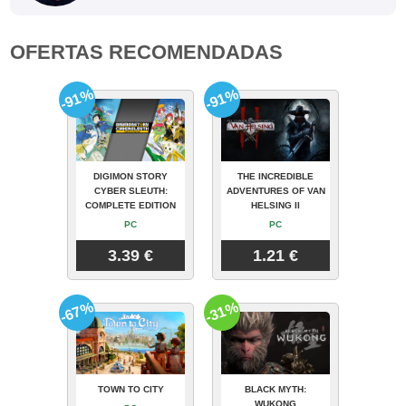
OFERTAS RECOMENDADAS
-91%
-91%
DIGIMON STORY
THE INCREDIBLE
CYBER SLEUTH:
ADVENTURES OF VAN
COMPLETE EDITION
HELSING II
PC
PC
3.39 €
1.21 €
-67%
-31%
TOWN TO CITY
BLACK MYTH:
WUKONG