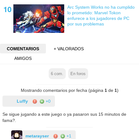
Arc System Works no ha cumplido
lo prometido: Marvel Tokon
enfurece a los jugadores de PC
por sus problemas
COMENTARIOS
+ VALORADOS
AMIGOS
6
com.
En foros
Mostrando comentarios por fecha (página
1
de
1
)
Luffy
+0
Se sigue jugando a este juego o ya pasaron sus 15 minutos de
fama?.
metarayser
+1