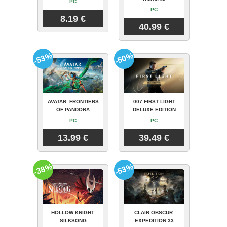
PC
PC
8.19 €
40.99 €
-53%
-50%
AVATAR: FRONTIERS
007 FIRST LIGHT
OF PANDORA
DELUXE EDITION
PC
PC
13.99 €
39.49 €
-38%
-53%
HOLLOW KNIGHT:
CLAIR OBSCUR:
SILKSONG
EXPEDITION 33