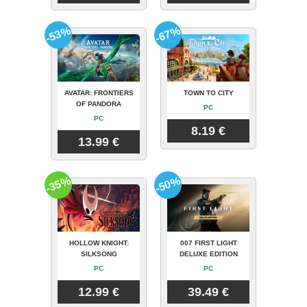
-53%
-67%
AVATAR: FRONTIERS
TOWN TO CITY
OF PANDORA
PC
PC
8.19 €
13.99 €
-35%
-50%
HOLLOW KNIGHT:
007 FIRST LIGHT
SILKSONG
DELUXE EDITION
PC
PC
12.99 €
39.49 €