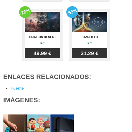
-28%
-55%
CRIMSON DESERT
STARFIELD
PC
PC
49.99 €
31.29 €
ENLACES RELACIONADOS:
Fuente
IMÁGENES: