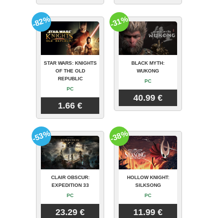
-82%
-31%
STAR WARS: KNIGHTS
BLACK MYTH:
OF THE OLD
WUKONG
REPUBLIC
PC
PC
40.99 €
1.66 €
-53%
-38%
CLAIR OBSCUR:
HOLLOW KNIGHT:
EXPEDITION 33
SILKSONG
PC
PC
23.29 €
11.99 €