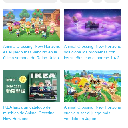
Animal Crossing: New Horizons
Animal Crossing: New Horizons
es el juego más vendido en la
soluciona los problemas con
última semana de Reino Unido
los sueños con el parche 1.4.2
IKEA lanza un catálogo de
Animal Crossing: New Horizons
muebles de Animal Crossing:
vuelve a ser el juego más
New Horizons
vendido en Japón