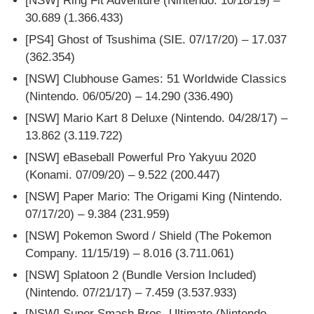
[NSW] Ring Fit Adventure (Nintendo. 10/18/19) –
30.689 (1.366.433)
[PS4] Ghost of Tsushima (SIE. 07/17/20) – 17.037
(362.354)
[NSW] Clubhouse Games: 51 Worldwide Classics
(Nintendo. 06/05/20) – 14.290 (336.490)
[NSW] Mario Kart 8 Deluxe (Nintendo. 04/28/17) –
13.862 (3.119.722)
[NSW] eBaseball Powerful Pro Yakyuu 2020
(Konami. 07/09/20) – 9.522 (200.447)
[NSW] Paper Mario: The Origami King (Nintendo.
07/17/20) – 9.384 (231.959)
[NSW] Pokemon Sword / Shield (The Pokemon
Company. 11/15/19) – 8.016 (3.711.061)
[NSW] Splatoon 2 (Bundle Version Included)
(Nintendo. 07/21/17) – 7.459 (3.537.933)
[NSW] Super Smash Bros. Ultimate (Nintendo.