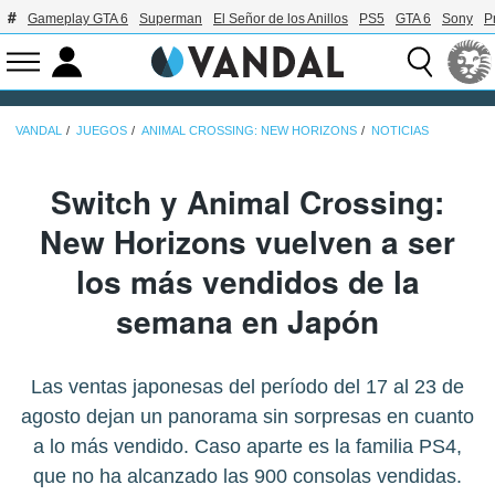
Gameplay GTA 6
Superman
El Señor de los Anillos
PS5
GTA 6
Sony
P
VANDAL
JUEGOS
ANIMAL CROSSING: NEW HORIZONS
NOTICIAS
Switch y Animal Crossing:
New Horizons vuelven a ser
los más vendidos de la
semana en Japón
Las ventas japonesas del período del 17 al 23 de
agosto dejan un panorama sin sorpresas en cuanto
a lo más vendido. Caso aparte es la familia PS4,
que no ha alcanzado las 900 consolas vendidas.