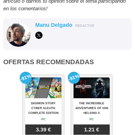
artículo o darnos tu opinión sobre el tema participando
en los comentarios!
Manu Delgado
REDACTOR
OFERTAS RECOMENDADAS
-91%
-91%
DIGIMON STORY
THE INCREDIBLE
CYBER SLEUTH:
ADVENTURES OF VAN
COMPLETE EDITION
HELSING II
PC
PC
3.39 €
1.21 €