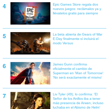
Epic Games Store regala dos
nuevos juegos: reclámalos ya y
llévatelos gratis para siempre
La beta abierta de Gears of War
E-Day finalmente sí incluirá el
modo Versus
James Gunn confirma
oficialmente el cambio de
Superman en 'Man of Tomorrow':
'No será exactamente el mismo'
Liv Tyler (49), lo confirma: 'El
Señor de los Anillos iba a tener
más presencia de Arwen, incluso
luchaba en el Abismo de Helm'