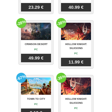
23.29 €
40.99 €
-28%
-38%
CRIMSON DESERT
HOLLOW KNIGHT:
SILKSONG
PC
PC
49.99 €
11.99 €
-67%
-35%
TOWN TO CITY
HOLLOW KNIGHT:
SILKSONG
PC
PC