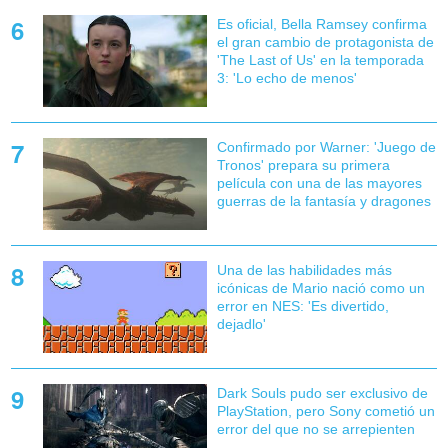
Es oficial, Bella Ramsey confirma
el gran cambio de protagonista de
'The Last of Us' en la temporada
3: 'Lo echo de menos'
Confirmado por Warner: 'Juego de
Tronos' prepara su primera
película con una de las mayores
guerras de la fantasía y dragones
Una de las habilidades más
icónicas de Mario nació como un
error en NES: 'Es divertido,
dejadlo'
Dark Souls pudo ser exclusivo de
PlayStation, pero Sony cometió un
error del que no se arrepienten