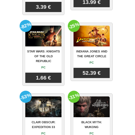
13.99 €
3.39 €
-82%
-25%
STAR WARS: KNIGHTS
INDIANA JONES AND
OF THE OLD
THE GREAT CIRCLE
REPUBLIC
PC
PC
52.39 €
1.66 €
-53%
-31%
CLAIR OBSCUR:
BLACK MYTH:
EXPEDITION 33
WUKONG
PC
PC