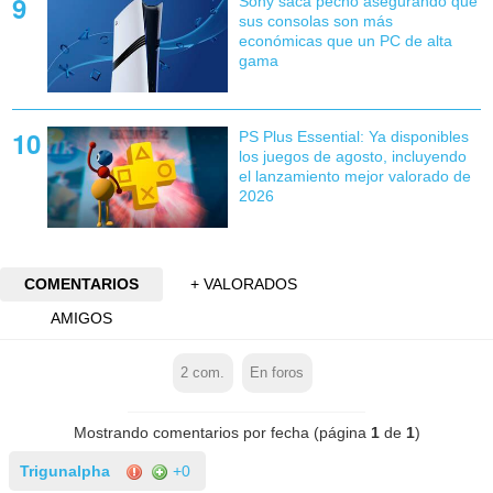
Sony saca pecho asegurando que
sus consolas son más
económicas que un PC de alta
gama
PS Plus Essential: Ya disponibles
los juegos de agosto, incluyendo
el lanzamiento mejor valorado de
2026
COMENTARIOS
+ VALORADOS
AMIGOS
2
com.
En foros
Mostrando comentarios por fecha (página
1
de
1
)
Trigunalpha
+0