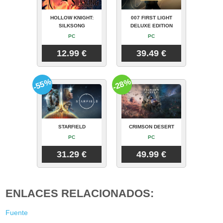
HOLLOW KNIGHT:
007 FIRST LIGHT
SILKSONG
DELUXE EDITION
PC
PC
12.99 €
39.49 €
-55%
-28%
STARFIELD
CRIMSON DESERT
PC
PC
31.29 €
49.99 €
ENLACES RELACIONADOS:
Fuente