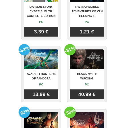
DIGIMON STORY
THE INCREDIBLE
CYBER SLEUTH:
ADVENTURES OF VAN
COMPLETE EDITION
HELSING II
PC
PC
3.39 €
1.21 €
-53%
-31%
AVATAR: FRONTIERS
BLACK MYTH:
OF PANDORA
WUKONG
PC
PC
13.99 €
40.99 €
-82%
-38%