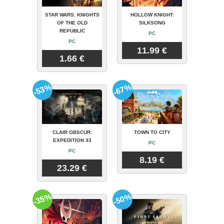
STAR WARS: KNIGHTS
HOLLOW KNIGHT:
OF THE OLD
SILKSONG
REPUBLIC
PC
PC
11.99 €
1.66 €
-53%
-67%
CLAIR OBSCUR:
TOWN TO CITY
EXPEDITION 33
PC
PC
8.19 €
23.29 €
-35%
-50%