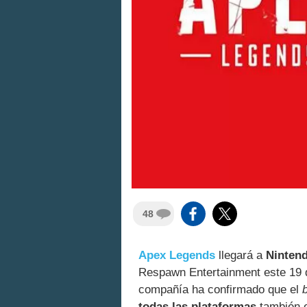
48
Apex Legends
llegará a
Ninten
Respawn Entertainment este 19 d
compañía ha confirmado que el
todas las plataformas
también 