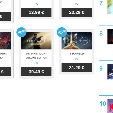
IC
PC
PC
13.99 €
23.29 €
 €
-50%
-55%
IGHT:
007 FIRST LIGHT
STARFIELD
NG
DELUXE EDITION
PC
PC
31.29 €
 €
39.49 €