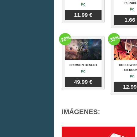
REPUBL
PC
PC
11.99 €
1.66
-28%
-35%
CRIMSON DESERT
HOLLOW KN
SILKSO
PC
PC
49.99 €
12.99
IMÁGENES: