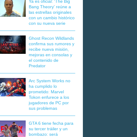
Ya es oficial: 'The Big
Bang Theory' reúne a
las estrellas originales
con un cambio histórico
con su nueva serie
Ghost Recon Wildlands
confirma sus rumores y
recibe nueva misión,
mejoras en consolas y
el contenido de
Predator
Arc System Works no
ha cumplido lo
prometido: Marvel
Tokon enfurece a los
jugadores de PC por
sus problemas
GTA 6 tiene fecha para
su tercer tráiler y un
bombazo: será