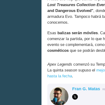
Lost Treasures Collection Eve
and Dangerous Evolved"
, dond
armadura Evo. Tampoco habrá bal
conocemos.
Esas
balizas serán móviles
. Ca
comenzar la partida, por lo que 
evento se complementará, como 
cosméticos
que se podrán desbl
Apex Legends
comenzó su Tempo
La quinta
season
supuso el
mejo
hasta la fecha
.
Fran G. Matas
R