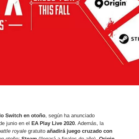
do Switch en otoño
, según ha anunciado
e junio en el
EA Play Live 2020
. Además, la
battle royale
gratuito
añadirá juego cruzado con
en otoño:
Steam
(llegará a finales de año),
Origin,