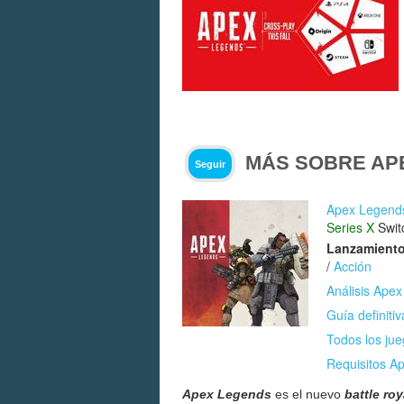
MÁS SOBRE AP
Seguir
Apex Legend
Series X
Swit
Lanzamiento
/
Acción
Análisis Ape
Guía definiti
Todos los jue
Requisitos A
Apex Legends
es el nuevo
battle roy