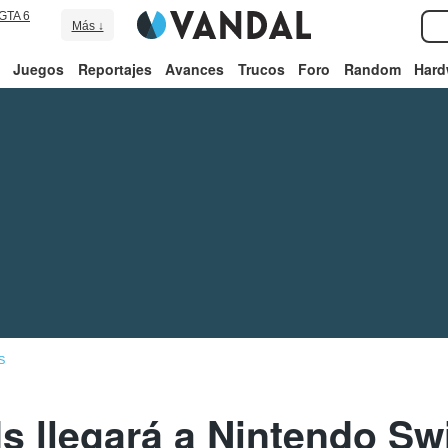
GTA 6
Más ↓
Juegos
Reportajes
Avances
Trucos
Foro
Random
Hard
S
 llegará a Nintendo Sw