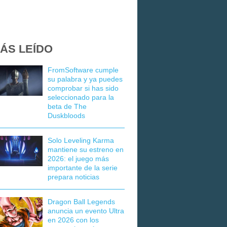
ÁS LEÍDO
FromSoftware cumple
su palabra y ya puedes
comprobar si has sido
seleccionado para la
beta de The
Duskbloods
Solo Leveling Karma
mantiene su estreno en
2026: el juego más
importante de la serie
prepara noticias
Dragon Ball Legends
anuncia un evento Ultra
en 2026 con los