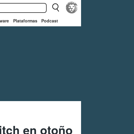
ware
Plataformas
Podcast
itch en otoño