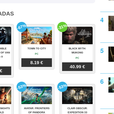
ADAS
-67%
-31%
DIBLE
TOWN TO CITY
BLACK MYTH:
 OF VAN
WUKONG
PC
 II
PC
8.19 €
40.99 €
 €
-53%
-53%
KNIGHTS
AVATAR: FRONTIERS
CLAIR OBSCUR:
OLD
OF PANDORA
EXPEDITION 33