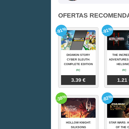
OFERTAS RECOMEND
-91%
-91%
DIGIMON STORY
THE INCRE
CYBER SLEUTH:
ADVENTURES
COMPLETE EDITION
HELSING
PC
PC
3.39 €
1.21
-38%
-82%
HOLLOW KNIGHT:
STAR WARS: 
SILKSONG
OF THE 