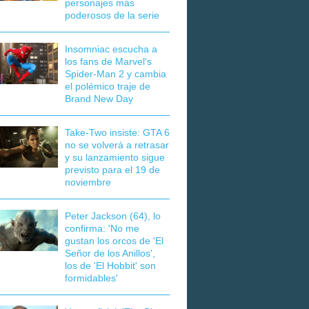
personajes más
poderosos de la serie
Insomniac escucha a
los fans de Marvel's
Spider-Man 2 y cambia
el polémico traje de
Brand New Day
Take-Two insiste: GTA 6
no se volverá a retrasar
y su lanzamiento sigue
previsto para el 19 de
noviembre
Peter Jackson (64), lo
confirma: 'No me
gustan los orcos de 'El
Señor de los Anillos',
los de 'El Hobbit' son
formidables'