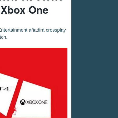
y Xbox One
Entertainment añadirá crossplay
tch.