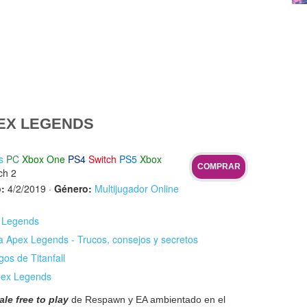
EX LEGENDS
s
PC
Xbox One
PS4
Switch
PS5
Xbox
COMPRAR
ch 2
:
4/2/2019
·
Género:
Multijugador Online
x Legends
va Apex Legends - Trucos, consejos y secretos
gos de Titanfall
pex Legends
ale free to play
de Respawn y EA ambientado en el