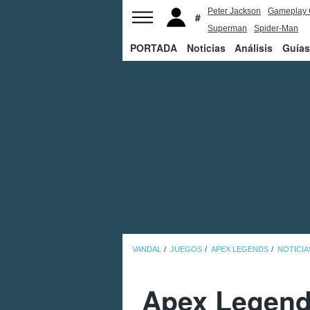
Peter Jackson
Gameplay 
Superman
Spider-Man
PORTADA
Noticias
Análisis
Guías
VANDAL
JUEGOS
APEX LEGENDS
NOTICIA
Apex Legends