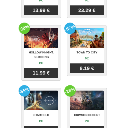
PC
PC
13.99 €
23.29 €
-38%
-67%
HOLLOW KNIGHT:
TOWN TO CITY
SILKSONG
PC
PC
8.19 €
11.99 €
-55%
-28%
STARFIELD
CRIMSON DESERT
PC
PC