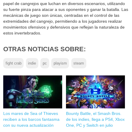
papel de cangrejos que luchan en diversos escenarios, utilizando
su fuerte pinza para atacar a sus oponentes y ganar la batalla. Las
mecánicas de juego son únicas, centradas en el control de las
extremidades del cangrejo, permitiendo a los jugadores realizar
movimientos ofensivos y defensivos que reflejan la naturaleza de
estos invertebrados.
OTRAS NOTICIAS SOBRE:
fight crab
indie
pc
playism
steam
Los mares de Sea of Thieves
Bounty Battle, el Smash Bros.
reciben a los barcos fantasma
de los indies, llega a PS4, Xbox
con su nueva actualización
One, PC y Switch en julio