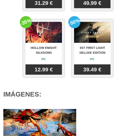
31.29 €
49.99 €
-35%
-50%
HOLLOW KNIGHT:
007 FIRST LIGHT
SILKSONG
DELUXE EDITION
PC
PC
12.99 €
39.49 €
IMÁGENES: