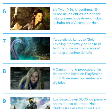
Liv Tyler (49), lo confirma: 'El
Señor de los Anillos iba a tener
más presencia de Arwen, incluso
luchaba en el Abismo de Helm'
Ya es oficial: la nueva 'Solo
Leveling' tropieza y no repite el
fenómeno de su 'predecesora'
como gran anime del año
A Capcom no le preocupa el fin
del formato físico en PlayStation:
'El 90 % de nuestras ventas son
digitales'
Los despidos en XBOX no paran y
ahora le toca el turno a Halo
Studios tras el estreno de Halo: