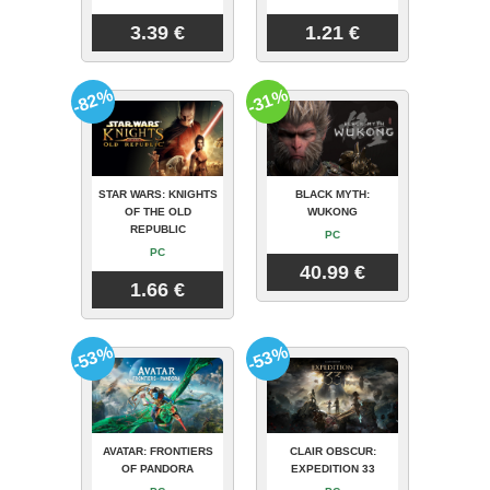
3.39 €
1.21 €
-82%
-31%
STAR WARS: KNIGHTS
BLACK MYTH:
OF THE OLD
WUKONG
REPUBLIC
PC
PC
40.99 €
1.66 €
-53%
-53%
AVATAR: FRONTIERS
CLAIR OBSCUR:
OF PANDORA
EXPEDITION 33