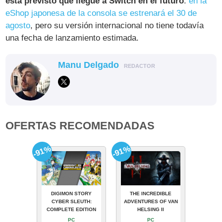
está previsto que llegue a Switch en el futuro
:
en la
eShop japonesa de la consola se estrenará el 30 de
agosto
, pero su versión internacional no tiene todavía
una fecha de lanzamiento estimada.
Manu Delgado
REDACTOR
OFERTAS RECOMENDADAS
-91%
-91%
DIGIMON STORY
THE INCREDIBLE
CYBER SLEUTH:
ADVENTURES OF VAN
COMPLETE EDITION
HELSING II
PC
PC