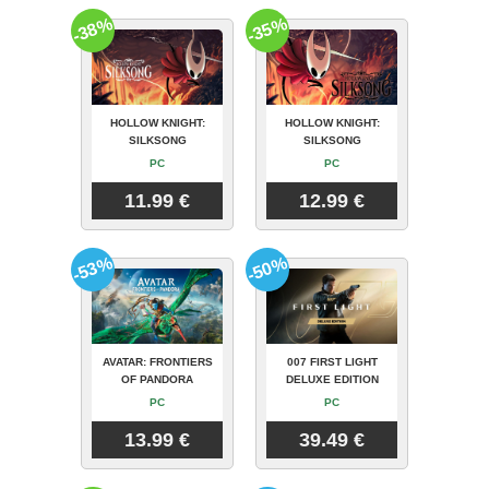
-38%
-35%
HOLLOW KNIGHT:
HOLLOW KNIGHT:
SILKSONG
SILKSONG
PC
PC
11.99 €
12.99 €
-53%
-50%
AVATAR: FRONTIERS
007 FIRST LIGHT
OF PANDORA
DELUXE EDITION
PC
PC
13.99 €
39.49 €