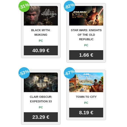
-31%
-82%
BLACK MYTH:
STAR WARS: KNIGHTS
WUKONG
OF THE OLD
REPUBLIC
PC
PC
40.99 €
1.66 €
-53%
-67%
CLAIR OBSCUR:
TOWN TO CITY
EXPEDITION 33
PC
PC
8.19 €
23.29 €