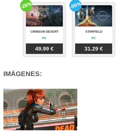
-28%
-55%
CRIMSON DESERT
STARFIELD
PC
PC
49.99 €
31.29 €
IMÁGENES: