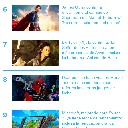
James Gunn confirma
oficialmente el cambio de
Superman en 'Man of Tomorrow':
'No será exactamente el mismo'
Liv Tyler (49), lo confirma: 'El
Señor de los Anillos iba a tener
más presencia de Arwen, incluso
luchaba en el Abismo de Helm'
Deadpool se hace viral en Marvel
Tokon: estas son todas sus
referencias a otros juegos de
lucha
Minecraft, mejorado para Switch
2, ya tiene fecha de lanzamiento:
incluirá la renovación gráfica