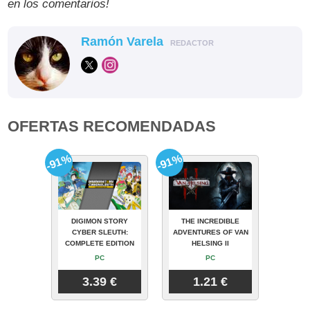
en los comentarios!
Ramón Varela
REDACTOR
OFERTAS RECOMENDADAS
-91%
-91%
DIGIMON STORY
THE INCREDIBLE
CYBER SLEUTH:
ADVENTURES OF VAN
COMPLETE EDITION
HELSING II
PC
PC
3.39 €
1.21 €