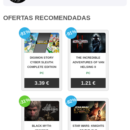
OFERTAS RECOMENDADAS
-91%
-91%
DIGIMON STORY
THE INCREDIBLE
CYBER SLEUTH:
ADVENTURES OF VAN
COMPLETE EDITION
HELSING II
PC
PC
3.39 €
1.21 €
-31%
-82%
BLACK MYTH:
STAR WARS: KNIGHTS