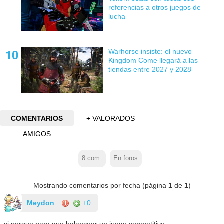
referencias a otros juegos de
lucha
Warhorse insiste: el nuevo
Kingdom Come llegará a las
tiendas entre 2027 y 2028
COMENTARIOS
+ VALORADOS
AMIGOS
8
com.
En foros
Mostrando comentarios por fecha (página
1
de
1
)
Meydon
+0
si porque para que balancear un juego competitivo.