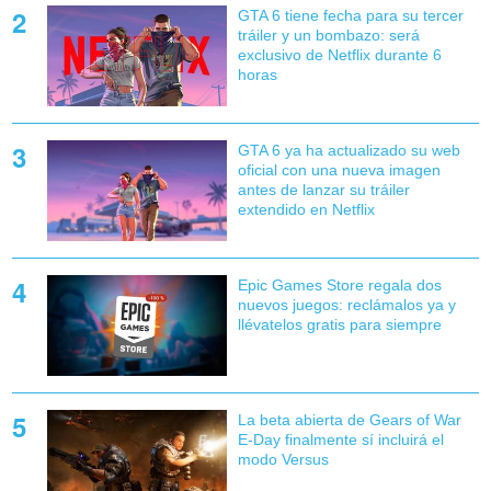
GTA 6 tiene fecha para su tercer
tráiler y un bombazo: será
exclusivo de Netflix durante 6
horas
GTA 6 ya ha actualizado su web
oficial con una nueva imagen
antes de lanzar su tráiler
extendido en Netflix
Epic Games Store regala dos
nuevos juegos: reclámalos ya y
llévatelos gratis para siempre
La beta abierta de Gears of War
E-Day finalmente sí incluirá el
modo Versus