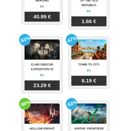
WUKONG
OF THE OLD
REPUBLIC
PC
PC
40.99 €
1.66 €
-53%
-67%
CLAIR OBSCUR:
TOWN TO CITY
EXPEDITION 33
PC
PC
8.19 €
23.29 €
-38%
-53%
HOLLOW KNIGHT:
AVATAR: FRONTIERS