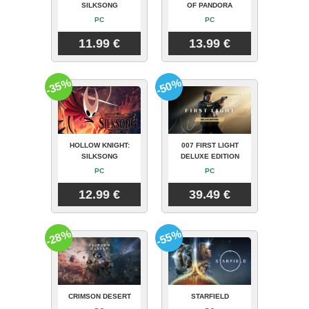
SILKSONG
OF PANDORA
PC
PC
11.99 €
13.99 €
-35%
-50%
HOLLOW KNIGHT:
007 FIRST LIGHT
SILKSONG
DELUXE EDITION
PC
PC
12.99 €
39.49 €
-28%
-55%
CRIMSON DESERT
STARFIELD