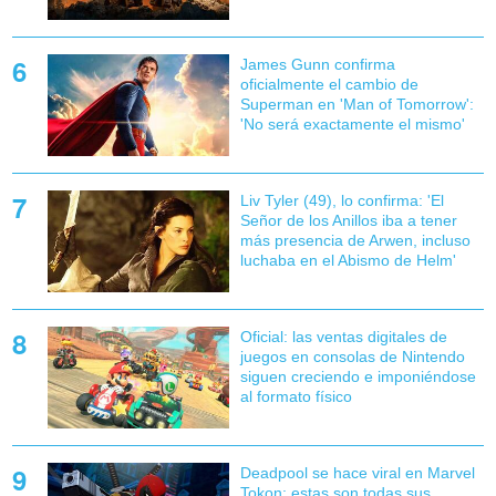
James Gunn confirma
oficialmente el cambio de
Superman en 'Man of Tomorrow':
'No será exactamente el mismo'
Liv Tyler (49), lo confirma: 'El
Señor de los Anillos iba a tener
más presencia de Arwen, incluso
luchaba en el Abismo de Helm'
Oficial: las ventas digitales de
juegos en consolas de Nintendo
siguen creciendo e imponiéndose
al formato físico
Deadpool se hace viral en Marvel
Tokon: estas son todas sus