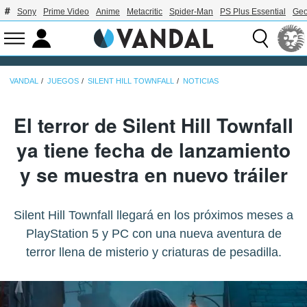
Sony
Prime Video
Anime
Metacritic
Spider-Man
PS Plus Essential
Geo
VANDAL
JUEGOS
SILENT HILL TOWNFALL
NOTICIAS
El terror de Silent Hill Townfall
ya tiene fecha de lanzamiento
y se muestra en nuevo tráiler
Silent Hill Townfall llegará en los próximos meses a
PlayStation 5 y PC con una nueva aventura de
terror llena de misterio y criaturas de pesadilla.