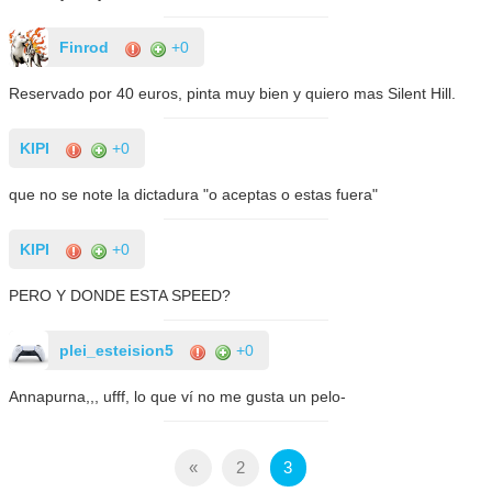
Finrod
+0
Reservado por 40 euros, pinta muy bien y quiero mas Silent Hill.
KIPI
+0
que no se note la dictadura "o aceptas o estas fuera"
KIPI
+0
PERO Y DONDE ESTA SPEED?
plei_esteision5
+0
Annapurna,,, ufff, lo que ví no me gusta un pelo-
«
2
3