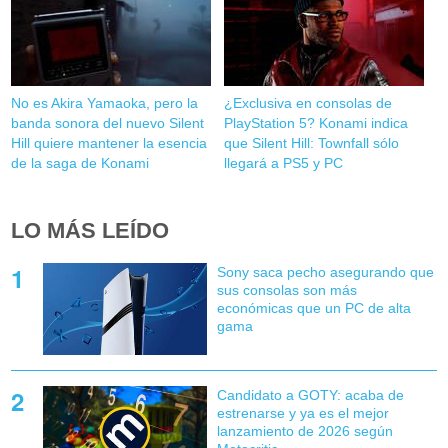
No es Akira Yamaoka, pero la
¿Exclusiva en consolas de
banda sonora del nuevo Silent
PlayStation 5? Konami indica
Hill quiere mantener la esencia
que Silent Hill: Townfall sólo
de la saga de Konami
llegará a PS5 y PC
LO MÁS LEÍDO
Sony saca pecho asegurando que
sus consolas son más
económicas que un PC de alta
gama
Candidato a GOTY: acaba de
estrenarse y ya es el mejor
lanzamiento de 2026 según