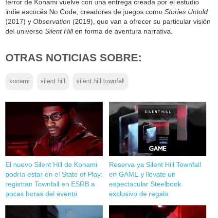
terror de Konami vuelve con una entrega creada por el estudio
indie escocés No Code, creadores de juegos como
Stories Untold
(2017) y
Observation
(2019), que van a ofrecer su particular visión
del universo
Silent Hill
en forma de aventura narrativa.
OTRAS NOTICIAS SOBRE:
konami
silent hill
silent hill townfall
El nuevo Silent Hill de Konami
Reserva ya Silent Hill Townfall
podría estar en el State of Play:
en GAME y llévate un
registran Townfall en ESRB a
espectacular Steelbook
pocas horas del evento
exclusivo de regalo