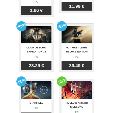
PC
11.99 €
1.66 €
-53%
-50%
CLAIR OBSCUR:
007 FIRST LIGHT
EXPEDITION 33
DELUXE EDITION
PC
PC
23.29 €
39.49 €
-55%
-35%
STARFIELD
HOLLOW KNIGHT:
SILKSONG
PC
PC