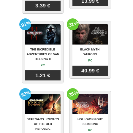
13.99 €
3.39 €
-91%
-31%
THE INCREDIBLE
BLACK MYTH:
ADVENTURES OF VAN
WUKONG
HELSING II
PC
PC
40.99 €
1.21 €
-82%
-38%
STAR WARS: KNIGHTS
HOLLOW KNIGHT:
OF THE OLD
SILKSONG
REPUBLIC
PC