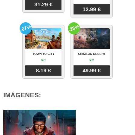
31.29 €
12.99 €
-67%
-28%
TOWN TO CITY
CRIMSON DESERT
PC
PC
8.19 €
49.99 €
IMÁGENES: