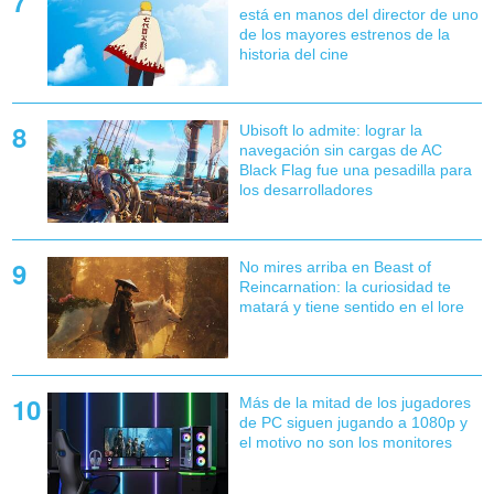
está en manos del director de uno
de los mayores estrenos de la
historia del cine
Ubisoft lo admite: lograr la
navegación sin cargas de AC
Black Flag fue una pesadilla para
los desarrolladores
No mires arriba en Beast of
Reincarnation: la curiosidad te
matará y tiene sentido en el lore
Más de la mitad de los jugadores
de PC siguen jugando a 1080p y
el motivo no son los monitores