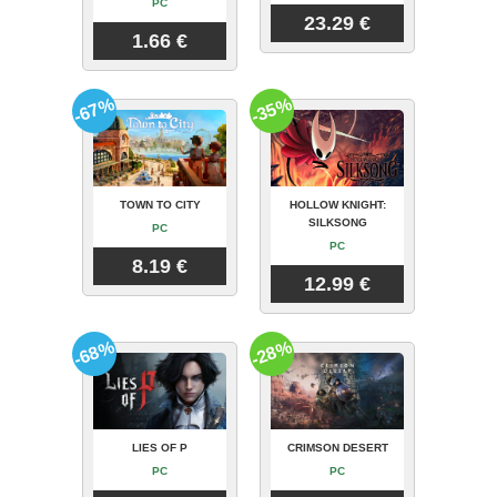
PC
23.29 €
1.66 €
-67%
-35%
TOWN TO CITY
HOLLOW KNIGHT:
SILKSONG
PC
PC
8.19 €
12.99 €
-68%
-28%
LIES OF P
CRIMSON DESERT
PC
PC