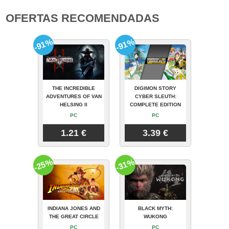
OFERTAS RECOMENDADAS
-91%
-91%
THE INCREDIBLE
DIGIMON STORY
ADVENTURES OF VAN
CYBER SLEUTH:
HELSING II
COMPLETE EDITION
PC
PC
1.21 €
3.39 €
-25%
-31%
INDIANA JONES AND
BLACK MYTH:
THE GREAT CIRCLE
WUKONG
PC
PC