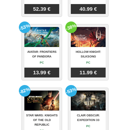
52.39 €
40.99 €
-53%
-38%
AVATAR: FRONTIERS
HOLLOW KNIGHT:
OF PANDORA
SILKSONG
PC
PC
13.99 €
11.99 €
-82%
-53%
STAR WARS: KNIGHTS
CLAIR OBSCUR:
OF THE OLD
EXPEDITION 33
REPUBLIC
PC