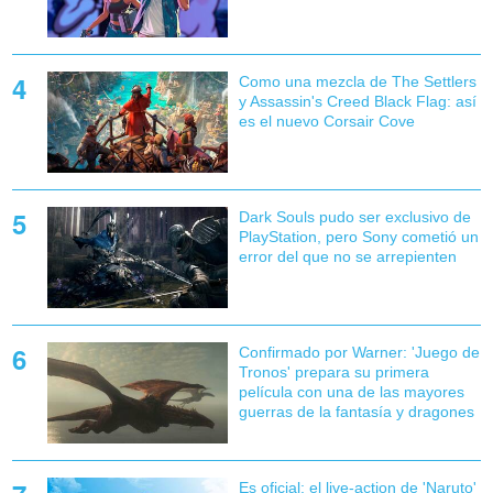
Como una mezcla de The Settlers
y Assassin's Creed Black Flag: así
es el nuevo Corsair Cove
Dark Souls pudo ser exclusivo de
PlayStation, pero Sony cometió un
error del que no se arrepienten
Confirmado por Warner: 'Juego de
Tronos' prepara su primera
película con una de las mayores
guerras de la fantasía y dragones
Es oficial: el live-action de 'Naruto'