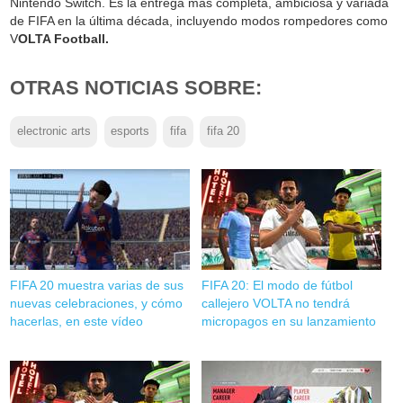
Nintendo Switch. Es la entrega más completa, ambiciosa y variada
de FIFA en la última década, incluyendo modos rompedores como
V
OLTA Football.
OTRAS NOTICIAS SOBRE:
electronic arts
esports
fifa
fifa 20
FIFA 20 muestra varias de sus
FIFA 20: El modo de fútbol
nuevas celebraciones, y cómo
callejero VOLTA no tendrá
hacerlas, en este vídeo
micropagos en su lanzamiento