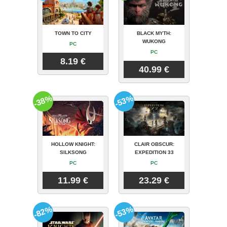
TOWN TO CITY
BLACK MYTH:
WUKONG
PC
PC
8.19 €
40.99 €
-38%
-53%
HOLLOW KNIGHT:
CLAIR OBSCUR:
SILKSONG
EXPEDITION 33
PC
PC
11.99 €
23.29 €
-82%
-53%