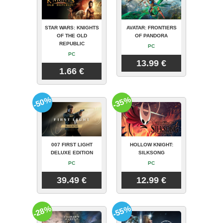
STAR WARS: KNIGHTS
AVATAR: FRONTIERS
OF THE OLD
OF PANDORA
REPUBLIC
PC
PC
13.99 €
1.66 €
-50%
-35%
007 FIRST LIGHT
HOLLOW KNIGHT:
DELUXE EDITION
SILKSONG
PC
PC
39.49 €
12.99 €
-28%
-55%