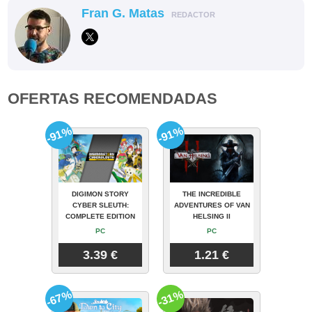
Fran G. Matas
REDACTOR
OFERTAS RECOMENDADAS
-91%
-91%
DIGIMON STORY
THE INCREDIBLE
CYBER SLEUTH:
ADVENTURES OF VAN
COMPLETE EDITION
HELSING II
PC
PC
3.39 €
1.21 €
-67%
-31%