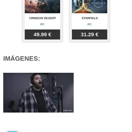
CRIMSON DESERT
STARFIELD
PC
PC
49.99 €
31.29 €
IMÁGENES: