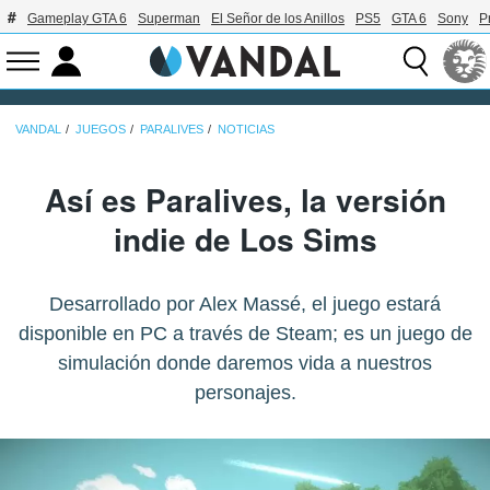
Gameplay GTA 6
Superman
El Señor de los Anillos
PS5
GTA 6
Sony
P
VANDAL
JUEGOS
PARALIVES
NOTICIAS
Así es Paralives, la versión
indie de Los Sims
Desarrollado por Alex Massé, el juego estará
disponible en PC a través de Steam; es un juego de
simulación donde daremos vida a nuestros
personajes.