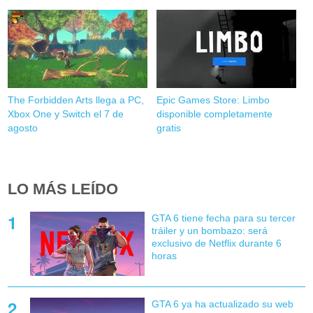
The Forbidden Arts llega a PC,
Epic Games Store: Limbo
Xbox One y Switch el 7 de
disponible completamente
agosto
gratis
LO MÁS LEÍDO
GTA 6 tiene fecha para su tercer
tráiler y un bombazo: será
exclusivo de Netflix durante 6
horas
GTA 6 ya ha actualizado su web