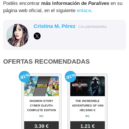
Podéis encontrar
más información de
Paralives
en su
página web oficial, en el siguiente
enlace
.
Cristina M. Pérez
COLABORADORA
OFERTAS RECOMENDADAS
-91%
-91%
DIGIMON STORY
THE INCREDIBLE
CYBER SLEUTH:
ADVENTURES OF VAN
COMPLETE EDITION
HELSING II
PC
PC
3.39 €
1.21 €