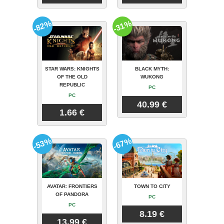
-82%
-31%
STAR WARS: KNIGHTS
BLACK MYTH:
OF THE OLD
WUKONG
REPUBLIC
PC
PC
40.99 €
1.66 €
-53%
-67%
AVATAR: FRONTIERS
TOWN TO CITY
OF PANDORA
PC
PC
8.19 €
13.99 €