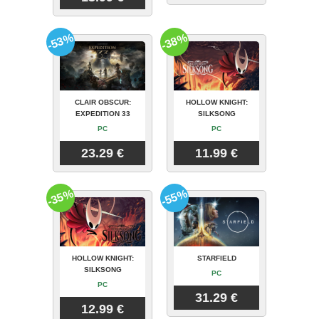
-53%
-38%
CLAIR OBSCUR:
HOLLOW KNIGHT:
EXPEDITION 33
SILKSONG
PC
PC
23.29 €
11.99 €
-35%
-55%
HOLLOW KNIGHT:
STARFIELD
SILKSONG
PC
PC
31.29 €
12.99 €