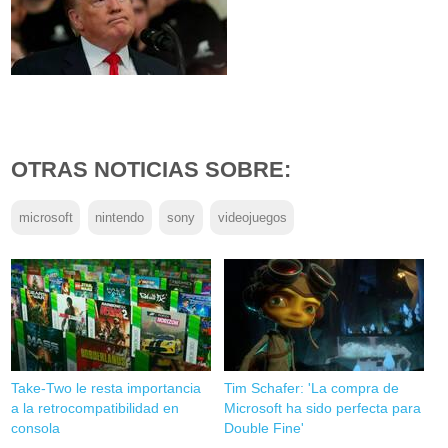
OTRAS NOTICIAS SOBRE:
microsoft
nintendo
sony
videojuegos
Take-Two le resta importancia
Tim Schafer: 'La compra de
a la retrocompatibilidad en
Microsoft ha sido perfecta para
consola
Double Fine'