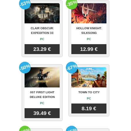
-53%
-35%
CLAIR OBSCUR:
HOLLOW KNIGHT:
EXPEDITION 33
SILKSONG
PC
PC
23.29 €
12.99 €
-50%
-67%
007 FIRST LIGHT
TOWN TO CITY
DELUXE EDITION
PC
PC
8.19 €
39.49 €