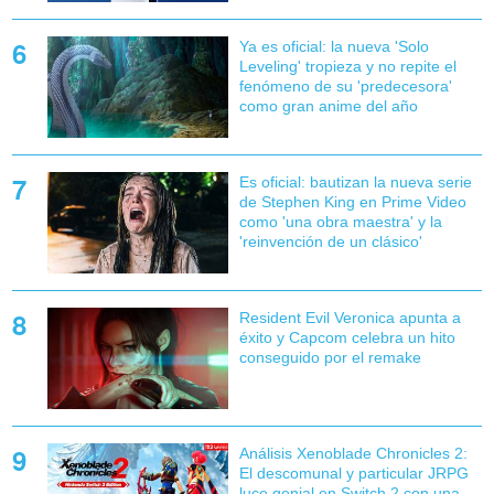
Ya es oficial: la nueva 'Solo
Leveling' tropieza y no repite el
fenómeno de su 'predecesora'
como gran anime del año
Es oficial: bautizan la nueva serie
de Stephen King en Prime Video
como 'una obra maestra' y la
'reinvención de un clásico'
Resident Evil Veronica apunta a
éxito y Capcom celebra un hito
conseguido por el remake
Análisis Xenoblade Chronicles 2:
El descomunal y particular JRPG
luce genial en Switch 2 con una