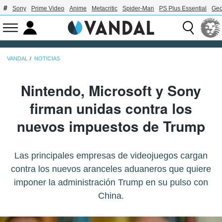
Sony
Prime Video
Anime
Metacritic
Spider-Man
PS Plus Essential
Geo
VANDAL
NOTICIAS
Nintendo, Microsoft y Sony
firman unidas contra los
nuevos impuestos de Trump
Las principales empresas de videojuegos cargan
contra los nuevos aranceles aduaneros que quiere
imponer la administración Trump en su pulso con
China.