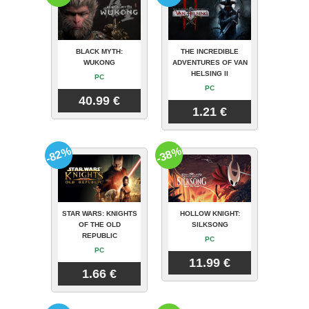
BLACK MYTH:
THE INCREDIBLE
WUKONG
ADVENTURES OF VAN
HELSING II
PC
PC
40.99 €
1.21 €
-82%
-38%
STAR WARS: KNIGHTS
HOLLOW KNIGHT:
OF THE OLD
SILKSONG
REPUBLIC
PC
PC
11.99 €
1.66 €