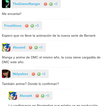
TheGreenRanger
+0
Me encanta!!
Frostilicus
+0
Espero que no lleve la animación de la nueva serie de Berserk
AIucard
+0
Manga y anime de DMC el mismo año, la cosa viene cargadita de
DMC este año.
Nelyubov
+0
También anime? Donde lo confirman?
AIucard
+0
Lo confirmaron en Noviembre que estaba ya en producción