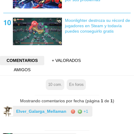
Moonlighter destroza su récord de
jugadores en Steam y todavía
puedes conseguirlo gratis
COMENTARIOS
+ VALORADOS
AMIGOS
10
com.
En foros
Mostrando comentarios por fecha (página
1
de
1
)
Elver_Galarga_Mellaman
+1