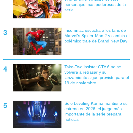
personajes más poderosos de la
serie
Insomniac escucha a los fans de
Marvel's Spider-Man 2 y cambia el
polémico traje de Brand New Day
Take-Two insiste: GTA 6 no se
volverá a retrasar y su
lanzamiento sigue previsto para el
19 de noviembre
Solo Leveling Karma mantiene su
estreno en 2026: el juego más
importante de la serie prepara
noticias