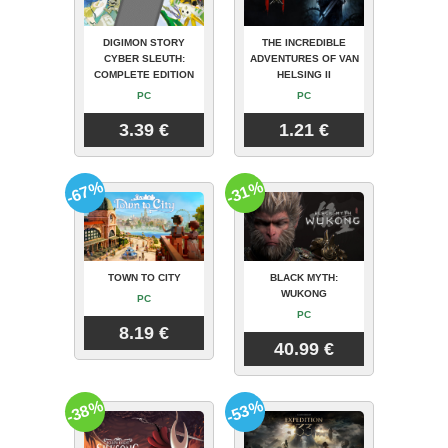
DIGIMON STORY
THE INCREDIBLE
CYBER SLEUTH:
ADVENTURES OF VAN
COMPLETE EDITION
HELSING II
PC
PC
3.39 €
1.21 €
-67%
-31%
TOWN TO CITY
BLACK MYTH:
WUKONG
PC
PC
8.19 €
40.99 €
-38%
-53%