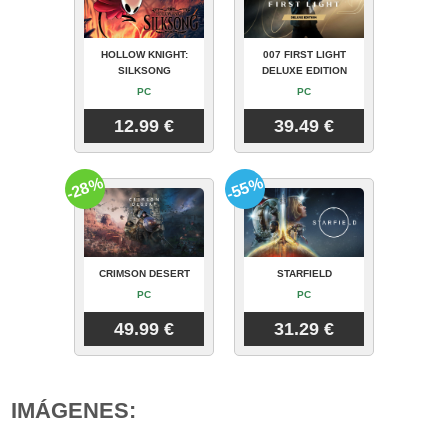
HOLLOW KNIGHT:
007 FIRST LIGHT
SILKSONG
DELUXE EDITION
PC
PC
12.99 €
39.49 €
-28%
-55%
CRIMSON DESERT
STARFIELD
PC
PC
49.99 €
31.29 €
IMÁGENES: