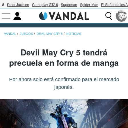
Peter Jackson
Gameplay GTA 6
Superman
Spider-Man
El Señor de los A
VANDAL
JUEGOS
DEVIL MAY CRY 5
NOTICIAS
Devil May Cry 5 tendrá
precuela en forma de manga
Por ahora solo está confirmado para el mercado
japonés.