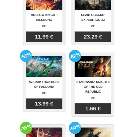
HOLLOW KNIGHT:
CLAIR OBSCUR:
SILKSONG
EXPEDITION 33
PC
PC
11.99 €
23.29 €
-53%
-82%
AVATAR: FRONTIERS
STAR WARS: KNIGHTS
OF PANDORA
OF THE OLD
REPUBLIC
PC
PC
13.99 €
1.66 €
-35%
-50%