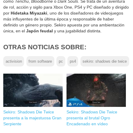
como
Tenchu
,
Bloodborne
o
Dark Souls
. Se trata de un aventura
de rol, acción y sigilo para Xbox One, PS4 y PC diseñado y dirigido
por
Hidetaka Miyazaki
, uno de los diseñadores de videojuegos
más influyentes de la última época y responsable de haber
definido un género propio. Sekiro apuesta por una ambientación
única, en el
Japón feudal
y una jugabilidad distinta.
OTRAS NOTICIAS SOBRE:
activision
from software
pc
ps4
sekiro: shadows die twice
Sekiro: Shadows Die Twice
Sekiro: Shadows Die Twice
presenta a la majestuosa Gran
presenta al brutal Ogro
Serpiente
Encadenado en vídeo