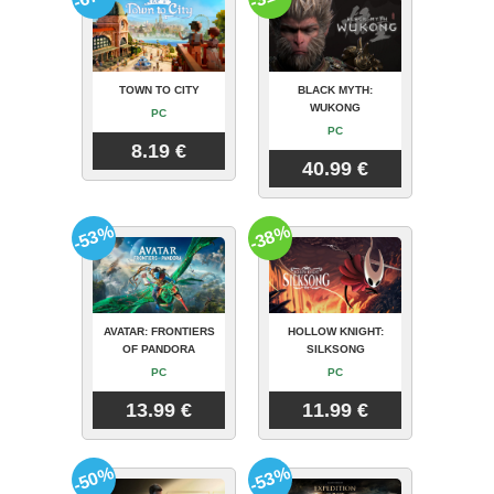
TOWN TO CITY
BLACK MYTH:
WUKONG
PC
PC
8.19 €
40.99 €
-53%
-38%
AVATAR: FRONTIERS
HOLLOW KNIGHT:
OF PANDORA
SILKSONG
PC
PC
13.99 €
11.99 €
-50%
-53%