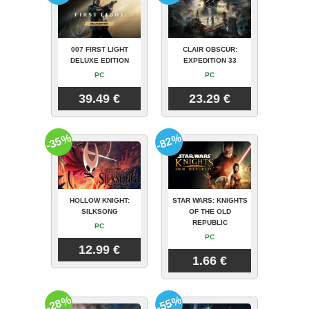
007 FIRST LIGHT
CLAIR OBSCUR:
DELUXE EDITION
EXPEDITION 33
PC
PC
39.49 €
23.29 €
-35%
-82%
HOLLOW KNIGHT:
STAR WARS: KNIGHTS
SILKSONG
OF THE OLD
REPUBLIC
PC
PC
12.99 €
1.66 €
-28%
-55%