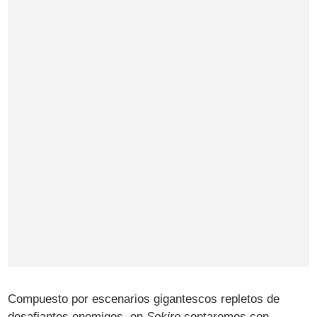
Compuesto por escenarios gigantescos repletos de
desafiantes enemigos, en
Sekiro
contaremos con