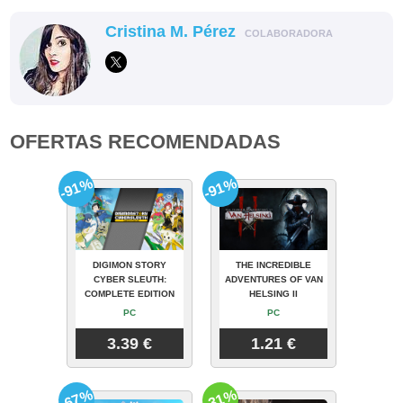
Cristina M. Pérez
COLABORADORA
OFERTAS RECOMENDADAS
-91%
-91%
DIGIMON STORY
THE INCREDIBLE
CYBER SLEUTH:
ADVENTURES OF VAN
COMPLETE EDITION
HELSING II
PC
PC
3.39 €
1.21 €
-67%
-31%